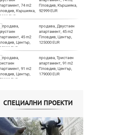
Пловдив, Кършияка,
пр
92999 EUR
п
продава, Двустаен
Н
апартамент, 45 m2
Op
Пловдив, Център,
на
125000 EUR
це
продава, Тристаен
AI
апартамент, 91 m2
ви
Пловдив, Център,
р
179000 EUR
л
СПЕЦИАЛНИ ПРОЕКТИ