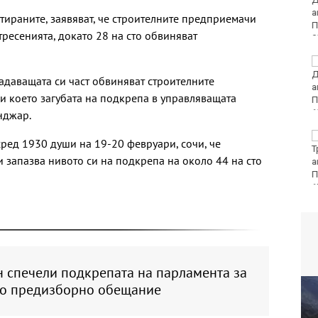
за седмица
тираните, заявяват, че строителните предприемачи
тресенията, докато 28 на сто обвиняват
Колоездачи от 26
държави се събират за
адаващата си част обвиняват строителните
Европейското по
и което загубата на подкрепа в управляващата
спускане на Витоша
нджар.
Вижте защо някои
ред 1930 души на 19-20 февруари, сочи, че
хора са като магнити
 запазва нивото си на подкрепа на около 44 на сто
за комарите, а други
се разминават с
ухапванията им
н спечели подкрепата на парламента за
о предизборно обещание