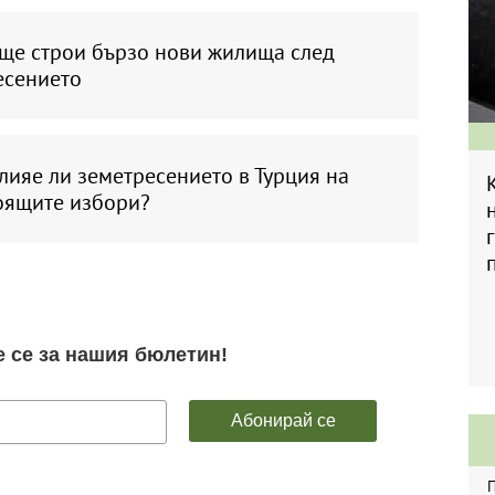
 ще строи бързо нови жилища след
есението
ияе ли земетресението в Турция на
оящите избори?