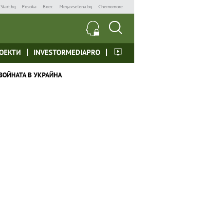
Start.bg
Posoka
Boec
Megavselena.bg
Chernomore
ОЕКТИ
INVESTORMEDIAPRO
ВОЙНАТА В УКРАЙНА