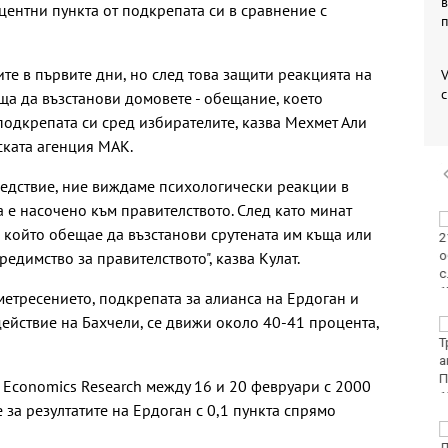
в
центни пункта от подкрепата си в сравнение с
е в първите дни, но след това защити реакцията на
V
ща да възстанови домовете - обещание, което
подкрепата си сред избирателите, казва Мехмет Али
ската агенция MAK.
бедствие, ние виждаме психологически реакции в
 е насочено към правителството. След като минат
ФК Девня гостува на
и, който обещае да възстанови срутената им къща или
Атлетик (Провадия) за
редимство за правителството", казва Кулат.
Аматьорската купа
метресението, подкрепата за алианса на Ердоган и
ействие на Бахчели, се движи около 40-41 процента,
Национална мрежа за
децата:
Саморазправата не е
правосъдие след
l Economics Research между 16 и 20 февруари с 2000
случая с „ловци на педофили“
 за резултатите на Ердоган с 0,1 пункта спрямо
Близо 30 000 фиша и
3000 акта написа КАТ