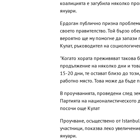
коалицията е загубила няколко про
януари.
Ердоган публично призна проблемит
своето правителство. Той бързо обе
вероятно ще му помогне да запази 
Кулат, ръководител на социологиче
"Когато хората преживяват такова 
продължение на няколко дни и това
15-20 дни, те остават близо до тоз
работно място. Това може да бъде п
В проучванията, проведени след зе
Партията на националистическото д
посочи още Кулат
Проучване, осъществено от Istanbu
участници, показва леко увеличение
януари.