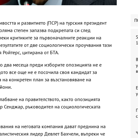
П
востта и развитието (ПСР) на турския президент
оляма степен запазва подкрепата си след
S
реки критиките за първоначалните реакции на
1
 резултатите от две социологически проучвания тази
 Ройтерс, цитирана от БТА.
В
но два месеца преди изборите опозицията не е
у
ото все още не е посочила своя кандидат за
а на конкретен план за възстановяване на
йони.
у
слабване на правителството, както опозицията
ер Сенджар, ръководител на социологическата
П
с
чвания на неговата компания дават преднина на
листическия лидер Девлет Бахчели, въпреки че