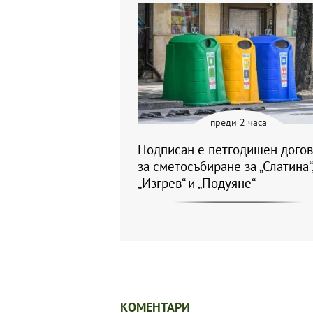
преди 2 часа
Подписан е петгодишен дого
за сметосъбиране за „Слатина“
„Изгрев“ и „Подуяне“
КОМЕНТАРИ