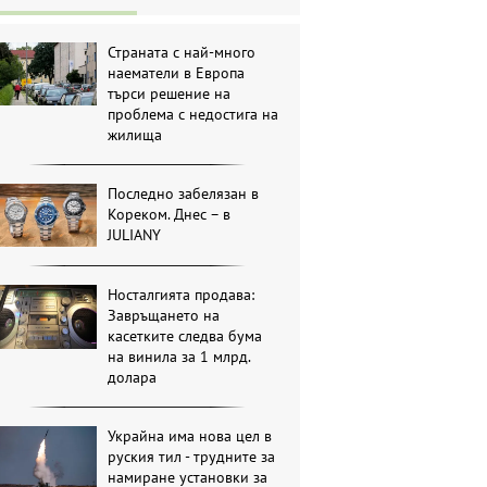
Страната с най-много
наематели в Европа
търси решение на
проблема с недостига на
жилища
Последно забелязан в
Кореком. Днес – в
JULIANY
Носталгията продава:
Завръщането на
касетките следва бума
на винила за 1 млрд.
долара
Украйна има нова цел в
руския тил - трудните за
намиране установки за