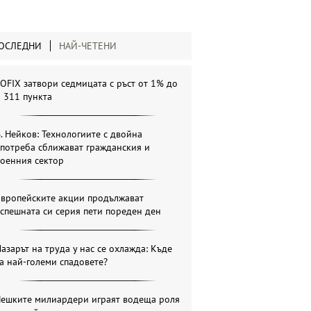
ОСЛЕДНИ
НАЙ-ЧЕТЕНИ
OFIX затвори седмицата с ръст от 1% до
 311 пункта
. Нейков: Технологиите с двойна
потреба сближават гражданския и
военния сектор
Европейските акции продължават
спешната си серия пети пореден ден
азарът на труда у нас се охлажда: Къде
а най-големи спадовете?
Чешките милиардери играят водеща роля