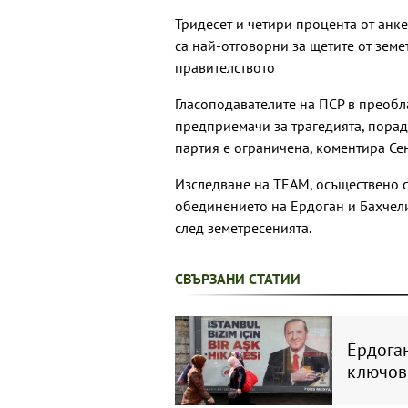
Тридесет и четири процента от анке
са най-отговорни за щетите от земе
правителството
Гласоподавателите на ПСР в преобл
предприемачи за трагедията, порад
партия е ограничена, коментира Се
Изследване на ТЕАМ, осъществено с
обединението на Ердоган и Бахчели
след земетресенията.
СВЪРЗАНИ СТАТИИ
Ердога
ключов