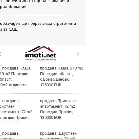
 европейския сектор на сливания и
придобивания
olkswagen ще преразгледа стратегията
си за САЩ
продава, Къща, 210 m2
Со
Пловдив област,
Тр
с.Войводиново,
съ
175000 EUR
а 
продава, Тристаен
Це
апартамент, 72 m2
Ру
Пловдив, Тракия,
та
130000 EUR
продава, Двустаен
СА
апартамент, 74 m2
мл