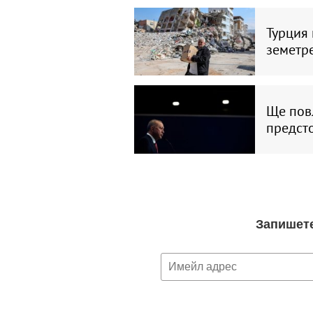
Турция
земетр
Ще повл
предст