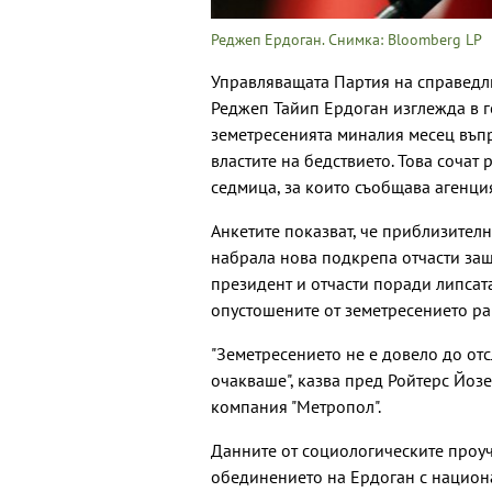
Реджеп Ердоган. Снимка: Bloomberg LP
Управляващата Партия на справедли
Реджеп Тайип Ердоган изглежда в г
земетресенията миналия месец въп
властите на бедствието. Това сочат
седмица, за които съобщава агенция
Анкетите показват, че приблизител
набрала нова подкрепа отчасти защ
президент и отчасти поради липсат
опустошените от земетресението ра
"Земетресението не е довело до от
очакваше", казва пред Ройтерс Йоз
компания "Метропол".
Данните от социологическите проу
обединението на Ердоган с национа