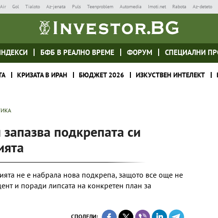
Air
Gol
Tialoto
Az-jenata
Puls
Teenproblem
Automedia
Imoti.net
Rabota
Az-deteto
ИНДЕКСИ
БФБ В РЕАЛНО ВРЕМЕ
ФОРУМ
СПЕЦИАЛНИ ПР
ТА
КРИЗАТА В ИРАН
БЮДЖЕТ 2026
ИЗКУСТВЕН ИНТЕЛЕКТ
ТИКА
 запазва подкрепата си
ията
ята не е набрала нова подкрепа, защото все още не
дент и поради липсата на конкретен план за
СПОДЕЛИ: