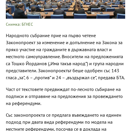
Снимка: БГНЕС
Народното събрание прие на първо четене
Законопроект за изменение и допълнение на Закона за
пряко участие на гражданите в държавната власт и
местното самоуправление. Вносители на предложенията
са Тошко Йорданов („Има такъв народ“) и група народни
представители. Законопроектът беше одобрен със 143
гласа „за“, 6 – „против“ и 24 – „въздържал се“, предава БТА.
Част от текстовете предвиждат по-лесното събиране на
подписи и отправяне на предложения за провеждането
на референдуми.
Със законопроекта се предлага въвеждането на единен
подход при двата вида референдуми по модела на
местните референдуми, посочва се в доклада на