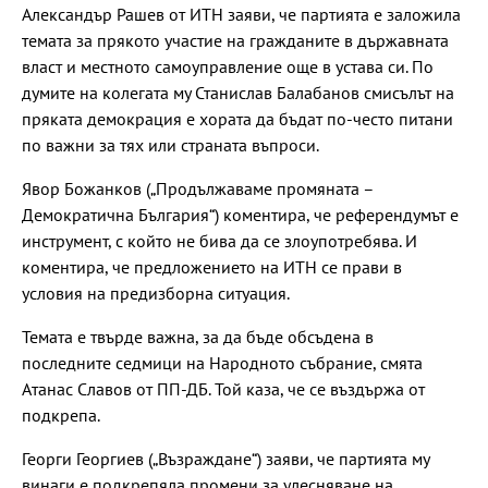
Александър Рашев от ИТН заяви, че партията е заложила
темата за прякото участие на гражданите в държавната
власт и местното самоуправление още в устава си. По
думите на колегата му Станислав Балабанов смисълът на
пряката демокрация е хората да бъдат по-често питани
по важни за тях или страната въпроси.
Явор Божанков („Продължаваме промяната –
Демократична България“) коментира, че референдумът е
инструмент, с който не бива да се злоупотребява. И
коментира, че предложението на ИТН се прави в
условия на предизборна ситуация.
Темата е твърде важна, за да бъде обсъдена в
последните седмици на Народното събрание, смята
Атанас Славов от ПП-ДБ. Той каза, че се въздържа от
подкрепа.
Георги Георгиев („Възраждане“) заяви, че партията му
винаги е подкрепяла промени за улесняване на