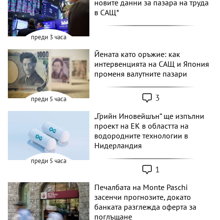
новите данни за пазара на труда
в САЩ*
преди 3 часа
Йената като оръжие: как
интервенцията на САЩ и Япония
променя валутните пазари
3
преди 5 часа
„Грийн Иновейшън“ ще изпълни
проект на ЕК в областта на
водородните технологии в
Нидерландия
преди 5 часа
1
Печалбата на Monte Paschi
засенчи прогнозите, докато
банката разглежда оферта за
поглъщане