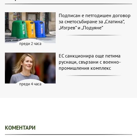
Подписан е петгодишен договор
за сметосъбиране за „Слатина“,
„Изгрев“ и „Подуяне“
преди 2 часа
ЕС санкционира още петима
руснаци, свързани с военно-
промишления комплекс
преди 4 часа
КОМЕНТАРИ