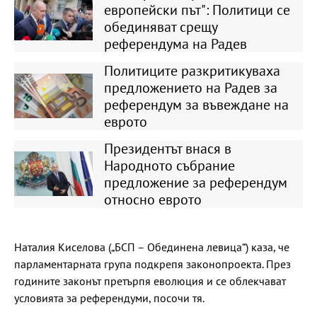
европейски път": Политици се
обединяват срещу
референдума на Радев
Политиците разкритикуваха
предложението на Радев за
референдум за въвеждане на
еврото
Президентът внася в
Народното събрание
предложение за референдум
относно еврото
Наталия Киселова („БСП – Обединена левица“) каза, че
парламентарната група подкрепя законопроекта. През
годините законът претърпя еволюция и се облекчават
условията за референдуми, посочи тя.