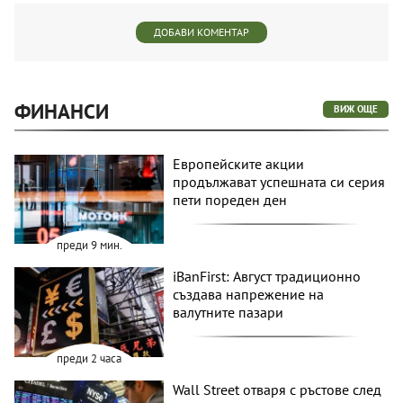
ДОБАВИ КОМЕНТАР
ФИНАНСИ
ВИЖ ОЩЕ
Европейските акции
продължават успешната си серия
пети пореден ден
преди 9 мин.
iBanFirst: Август традиционно
създава напрежение на
валутните пазари
преди 2 часа
Wall Street отваря с ръстове след