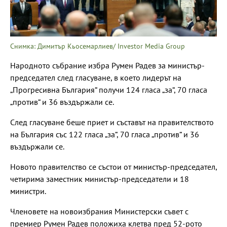
Снимка: Димитър Кьосемарлиев/ Investor Media Group
Народното събрание избра Румен Радев за министър-
председател след гласуване, в което лидерът на
„Прогресивна България“ получи 124 гласа „за“, 70 гласа
„против“ и 36 въздържали се.
След гласуване беше приет и съставът на правителството
на България със 122 гласа „за“, 70 гласа „против“ и 36
въздържали се.
Новото правителство се състои от министър-председател,
четирима заместник министър-председатели и 18
министри.
Членовете на новоизбрания Министерски съвет с
премиер Румен Радев положиха клетва пред 52-рото