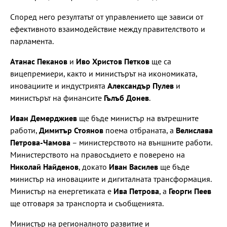
Според него резултатът от управлението ще зависи от
ефективното взаимодействие между правителството и
парламента.
Атанас Пеканов
и
Иво Христов Петков
ще са
вицепремиери, както и министърът на икономиката,
иновациите и индустрията
Александър Пулев
и
министърът на финансите
Гълъб Донев
.
Иван Демерджиев
ще бъде министър на вътрешните
работи,
Димитър Стоянов
поема отбраната, а
Велислава
Петрова-Чамова
– министерството на външните работи.
Министерството на правосъдието е поверено на
Николай Найденов
, докато
Иван Василев
ще бъде
министър на иновациите и дигиталната трансформация.
Министър на енергетиката е
Ива Петрова
, а
Георги Пеев
ще отговаря за транспорта и съобщенията.
Министър на регионалното развитие и