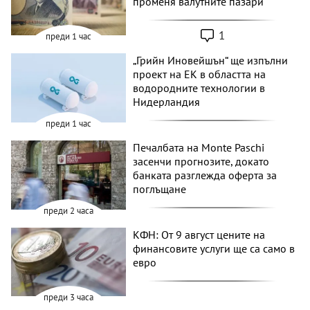
променя валутните пазари
1
преди 1 час
„Грийн Иновейшън“ ще изпълни
проект на ЕК в областта на
водородните технологии в
Нидерландия
преди 1 час
Печалбата на Monte Paschi
засенчи прогнозите, докато
банката разглежда оферта за
поглъщане
преди 2 часа
КФН: От 9 август цените на
финансовите услуги ще са само в
евро
преди 3 часа