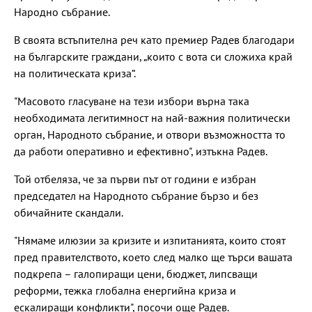
Народно събрание.
В своята встъпителна реч като премиер Радев благодари
на българските граждани, „които с вота си сложиха край
на политическата криза“.
"Масовото гласуване на тези избори върна така
необходимата легитимност на най-важния политически
орган, Народното събрание, и отвори възможността то
да работи оперативно и ефективно", изтъкна Радев.
Той отбеляза, че за първи път от години е избран
председател на Народното събрание бързо и без
обичайните скандали.
"Нямаме илюзии за кризите и изпитанията, които стоят
пред правителството, което след малко ще търси вашата
подкрепа – галопиращи цени, бюджет, липсващи
реформи, тежка глобална енергийна криза и
ескалиращи конфликти", посочи още Радев.