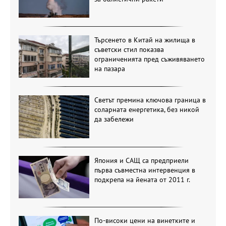
Търсенето в Китай на жилища в
съветски стил показва
ограниченията пред съживяването
на пазара
Светът премина ключова граница в
соларната енергетика, без никой
да забележи
Япония и САЩ са предприели
първа съвместна интервенция в
подкрепа на йената от 2011 г.
По-високи цени на винетките и