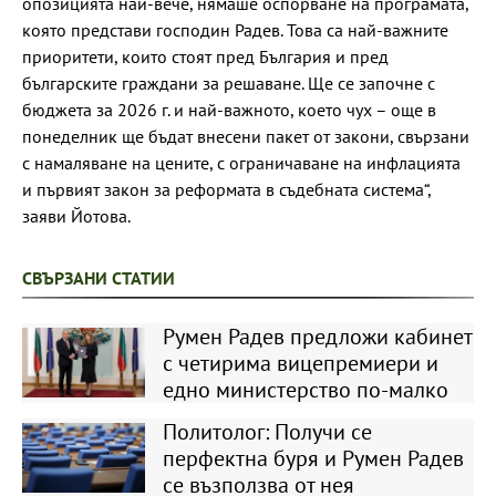
опозицията най-вече, нямаше оспорване на програмата,
която представи господин Радев. Това са най-важните
приоритети, които стоят пред България и пред
българските граждани за решаване. Ще се започне с
бюджета за 2026 г. и най-важното, което чух – още в
понеделник ще бъдат внесени пакет от закони, свързани
с намаляване на цените, с ограничаване на инфлацията
и първият закон за реформата в съдебната система“,
заяви Йотова.
СВЪРЗАНИ СТАТИИ
Румен Радев предложи кабинет
с четирима вицепремиери и
едно министерство по-малко
Политолог: Получи се
перфектна буря и Румен Радев
се възползва от нея