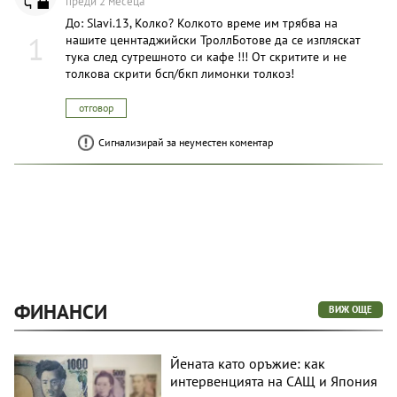
преди 2 месеца
До: Slavi.13, Колко? Колкото време им трябва на
1
нашите ценнтаджийски ТроллБотове да се изпляскат
тука след сутрешното си кафе !!! От скритите и не
толкова скрити бсп/бкп лимонки толкоз!
отговор
Сигнализирай за неуместен коментар
ФИНАНСИ
ВИЖ ОЩЕ
Йената като оръжие: как
интервенцията на САЩ и Япония