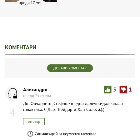
преди 17 мин.
КОМЕНТАРИ
ДОБАВИ КОМЕНТАР
Aлexaндpo
5
1
преди 2 месеца
До: Овчарчето_Стефчо - в една далечна-далечнааа
4
галактика. С Дърт Вейдар и Хан Соло. :):):)
отговор
Сигнализирай за неуместен коментар