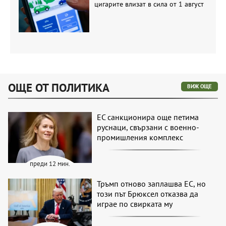
цигарите влизат в сила от 1 август
ОЩЕ ОТ ПОЛИТИКА
ВИЖ ОЩЕ
ЕС санкционира още петима
руснаци, свързани с военно-
промишления комплекс
преди 12 мин.
Тръмп отново заплашва ЕС, но
този път Брюксел отказва да
играе по свирката му