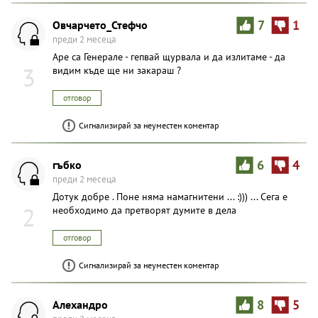
Овчарчето_Стефчо
7
1
преди 2 месеца
Аре са Генерале - гепвай щурвала и да излитаме - да
3
видим къде ще ни закараш ?
отговор
Сигнализирай за неуместен коментар
гъбко
6
4
преди 2 месеца
Дотук добре . Поне няма намагнитени ... :))) ... Сега е
2
необходимо да претворят думите в дела
отговор
Сигнализирай за неуместен коментар
Aлexaндpo
8
5