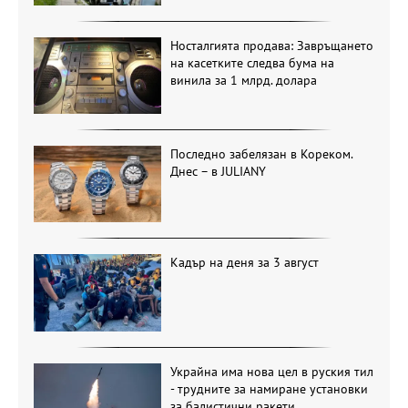
Носталгията продава: Завръщането
на касетките следва бума на
винила за 1 млрд. долара
Последно забелязан в Кореком.
Днес – в JULIANY
Кадър на деня за 3 август
Украйна има нова цел в руския тил
- трудните за намиране установки
за балистични ракети