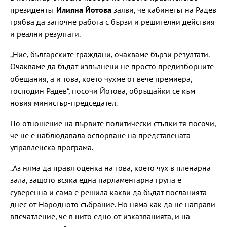
президентът
Илияна Йотова
заяви, че кабинетът на Радев
трябва да започне работа с бързи и решителни действия
и реални резултати.
„Ние, българските граждани, очакваме бързи резултати.
Очакваме да бъдат изпълнени не просто предизборните
обещания, а и това, което чухме от вече премиера,
господин Радев“, посочи Йотова, обръщайки се към
новия министър-председател.
По отношение на първите политически стъпки тя посочи,
че не е наблюдавала оспорване на представената
управленска програма.
„Аз няма да правя оценка на това, което чух в пленарна
зала, защото всяка една парламентарна група е
суверенна и сама е решила какви да бъдат посланията
днес от Народното събрание. Но няма как да не направи
впечатление, че в нито едно от изказванията, и на