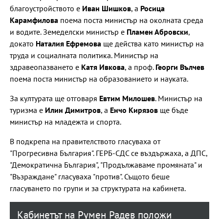
благоустройството е
Иван Шишков
, а
Росица
Карамфилова
поема поста министър на околната среда
и водите. Земеделски министър е
Пламен Абровски
,
докато
Наталия Ефремова
ще действа като министър на
труда и социалната политика. Министър на
здравеопазването е
Катя Ивкова
, а проф.
Георги Вълчев
поема поста министър на образованието и науката.
За културата ще отговаря
Евтим Милошев
. Министър на
туризма е
Илин Димитров
, а
Енчо Кирязов
ще бъде
министър на младежта и спорта.
В подкрепа на правителството гласуваха от
"Прогресивна България". ГЕРБ-СДС се въздържаха, а ДПС,
"Демократична България", "Продължаваме промяната" и
"Възраждане" гласуваха "против". Същото беше
гласуването по групи и за структурата на кабинета.
Кабинетът на Румен Радев положи