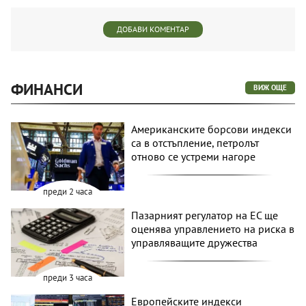
ДОБАВИ КОМЕНТАР
ФИНАНСИ
ВИЖ ОЩЕ
Американските борсови индекси
са в отстъпление, петролът
отново се устреми нагоре
преди 2 часа
Пазарният регулатор на ЕС ще
оценява управлението на риска в
управляващите дружества
преди 3 часа
Европейските индекси