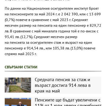
По данни на Националния осигурителен институт броят
на пенсионерите за май 2024 г. е 2 042 390, или с 13 699
(0,7%) повече в сравнение с май 2023 г. Средният
месечен размер на пенсията на един пенсионер е 829,72
лв. В сравнение с май миналата година той е по-висок с
93,41 лв. (12,7%). Средният месечен размер
на пенсията за осигурителен стаж и възраст на един
пенсионер е 914,54 лв., или 105,38 лв. (13,0%) повече
спрямо май 2023 г.
СВЪРЗАНИ СТАТИИ
Средната пенсия за стаж и
възраст достига 914 лева в
края на май
Пенсиите ще бъдат увеличени с
11% от 1 юли, увери служебният