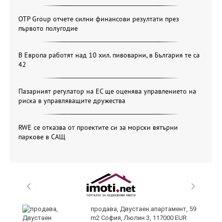
OTP Group отчете силни финансови резултати през
първото полугодие
В Европа работят над 10 хил. пивоварни, в България те са
42
Пазарният регулатор на ЕС ще оценява управлението на
риска в управляващите дружества
RWE се отказва от проектите си за морски вятърни
паркове в САЩ
продава, Двустаен апартамент, 59
m2 София, Люлин 3, 117000 EUR