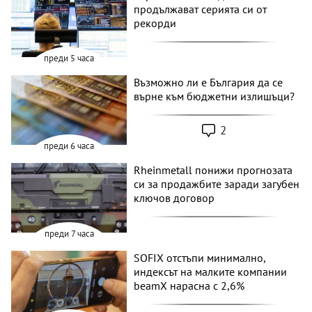
продължават серията си от
рекорди
преди 5 часа
Възможно ли е България да се
върне към бюджетни излишъци?
2
преди 6 часа
Rheinmetall понижи прогнозата
си за продажбите заради загубен
ключов договор
преди 7 часа
SOFIX отстъпи минимално,
индексът на малките компании
beamX нарасна с 2,6%