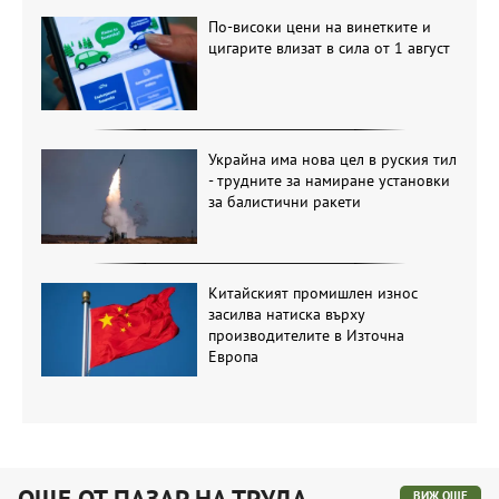
По-високи цени на винетките и
цигарите влизат в сила от 1 август
Украйна има нова цел в руския тил
- трудните за намиране установки
за балистични ракети
Китайският промишлен износ
засилва натиска върху
производителите в Източна
Европа
ОЩЕ ОТ ПАЗАР НА ТРУДА
ВИЖ ОЩЕ