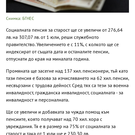
Снимка: БГНЕС
Социалната пенсия за старост ще се увеличи от 276,64
лв. на 307,07 лв. от 1 юли, реши служебното
правителство. Увеличението е с 11%, с колкото ще се
индексират от същата дата и останалите пенсии,
отпуснати до края на миналата година.
Промяната ще засегне над 137 хил. пенсионери, тъй като
тази пенсия е базова за изчисляването на 62 хил. пенсии,
несвързани с трудова дейност. Сред тях са тези за военна
инвалидност, гражданска инвалидност, социалната - за
инвалидност и персоналната.
Ще се увеличи и добавката за чужда помощ към
пенсиите, която получават над 70 хил. хора с
увреждания. Тя е в размер на 75% от социалната за
старост и така от 1 юли ще е 230,30 лв.