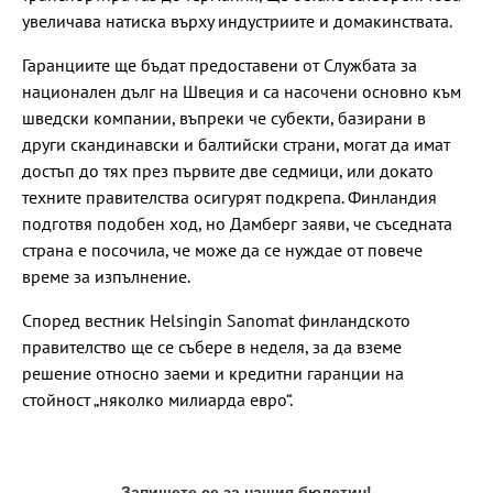
увеличава натиска върху индустриите и домакинствата.
Гаранциите ще бъдат предоставени от Службата за
национален дълг на Швеция и са насочени основно към
шведски компании, въпреки че субекти, базирани в
други скандинавски и балтийски страни, могат да имат
достъп до тях през първите две седмици, или докато
техните правителства осигурят подкрепа. Финландия
подготвя подобен ход, но Дамберг заяви, че съседната
страна е посочила, че може да се нуждае от повече
време за изпълнение.
Според вестник Helsingin Sanomat финландското
правителство ще се събере в неделя, за да вземе
решение относно заеми и кредитни гаранции на
стойност „няколко милиарда евро“.