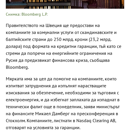
Снимка: Bloomberg L.P.
Правителството на Швеция ще предостави на
компаниите за комунални услуги от скандинавските и
балтийските страни до 250 млрд. крони (23,2 млрд.
долара) под формата на кредитни гаранции, тъй като се
стреми да попречи на енергийните ограничения на
Русия да предизвикат финансова криза, съобщава
Bloomberg.
Мярката има за цел да помогне на компаниите, които
изпитват затруднения да изпълнят нарастващите
изисквания за обезпечение, необходими за търговия с
електроенергия, и да избегнат заплахата да изпаднат в
технически фалит още в понеделник, заяви министърът
на финансите Микаел Дамберг на пресконференция в
Стокхолм. Компаниите, листнати в Nasdaq Clearing AB,
отговарят на условията за гаранции.