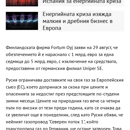
Испания за енергийната криза
Енергийната криза изяжда
малкия и дребния бизнес в
Европа
Финландската фирма Fortum Oyj заяви на 29 август, че
обезпечението ѝ е нараснало с 1 млрд. евро за една
седмица до 5 млрд. евро, с изключение на средствата,
предоставени от германския филиал Uniper SE.
Русия ограничава доставките на своя газ за Европейския
съюз (ЕС), което допринася за скока при цените и
опасенията за недостиг през предстоящите по-студени
зимни месеци. Цените на природния газ вече са четири
пъти по-високи от тези преди година, като се очаква да
се увеличат още в понеделник, след като Русия обяви, че
нейният газопровод "Северен поток 1", който
транспортира газ до Германия, ще остане затворен. Това