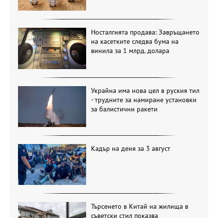
Носталгията продава: Завръщането
на касетките следва бума на
винила за 1 млрд. долара
Украйна има нова цел в руския тил
- трудните за намиране установки
за балистични ракети
Кадър на деня за 3 август
Търсенето в Китай на жилища в
съветски стил показва