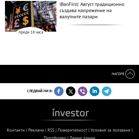
iBanFirst: Август традиционно
създава напрежение на
валутните пазари
преди 18 часа
НАГОРЕ
СЛЕДВАЙ НИ В:
Контакти
|
Реклама
|
RSS
|
Поверителност
|
Условия за ползване
|
Портфолио
|
Лични данни