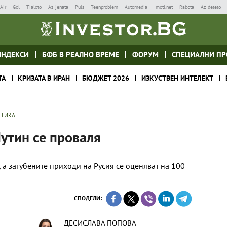
Air
Gol
Tialoto
Az-jenata
Puls
Teenproblem
Automedia
Imoti.net
Rabota
Az-deteto
ИНДЕКСИ
БФБ В РЕАЛНО ВРЕМЕ
ФОРУМ
СПЕЦИАЛНИ ПР
ТА
КРИЗАТА В ИРАН
БЮДЖЕТ 2026
ИЗКУСТВЕН ИНТЕЛЕКТ
ЕТИКА
Путин се проваля
а загубените приходи на Русия се оценяват на 100
СПОДЕЛИ:
ДЕСИСЛАВА ПОПОВА