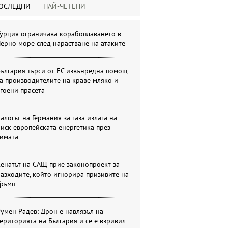
ОСЛЕДНИ
НАЙ-ЧЕТЕНИ
урция ограничава корабоплаването в
ерно море след нарастване на атаките
ългария търси от ЕС извънредна помощ
а производителите на краве мляко и
гоени прасета
алогът на Германия за газа излага на
иск европейската енергетика през
зимата
енатът на САЩ прие законопроект за
азходите, който игнорира призивите на
Тръмп
умен Радев: Дрон е навлязъл на
ериторията на България и се е взривил