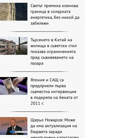
Светът премина ключова
граница в соларната
енергетика, без никой да
забележи
Търсенето в Китай на
жилища в съветски стил
показва ограниченията
пред съживяването на
пазара
Япония и САЩ са
предприели първа
съвместна интервенция
в подкрепа на йената от
2011 г.
Щерьо Ножаров: Може
да има актуализация на
бюджета заради
неизпълнени капиталови