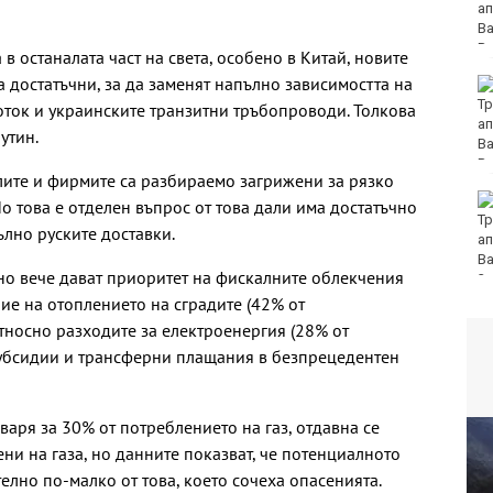
премаза кола
в останалата част на света, особено в Китай, новите
 достатъчни, за да заменят напълно зависимостта на
Петима от обвинените
за фентанила остават
поток и украинските транзитни тръбопроводи. Толкова
в ареста
Путин.
елите и фирмите са разбираемо загрижени за рязко
Какво ще бъде
о това е отделен въпрос от това дали има достатъчно
времето в неделя?
пълно руските доставки.
но вече дават приоритет на фискалните облекчения
ие на отоплението на сградите (42% от
 относно разходите за електроенергия (28% от
субсидии и трансферни плащания в безпрецедентен
варя за 30% от потреблението на газ, отдавна се
ени на газа, но данните показват, че потенциалното
елно по-малко от това, което сочеха опасенията.