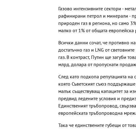
Газово интензивните сектори - метал
рафинирани петрол и минерали - пр
природен газ в региона, но само 3%
малко от 1% от общата европейска 
Всички данни сочат, че противно на
достатъчно газ и LNG от световните
газ. В контраст, Путин ще загуби то
млрд. долара от пропуснати продаж
След като подкопа репутацията на с
която Съветският съюз поддържаше 
малък съществуващ капацитет за из
предвид ледените условия и предиз
Единственият тръбопровод, свързва
европейската тръбопроводна мрежа 
Така че единствените губещи от тов