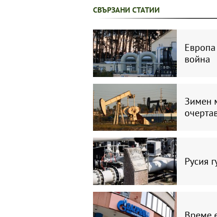
СВЪРЗАНИ СТАТИИ
Европа
война
Зимен м
очертав
Русия г
Време е