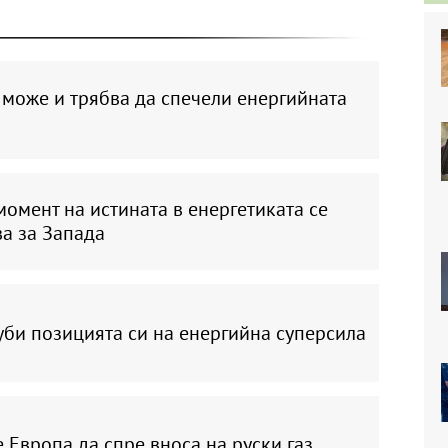
 може и трябва да спечели енергийната
омент на истината в енергетиката се
а за Запада
уби позицията си на енергийна суперсила
 Европа да спре вноса на руски газ