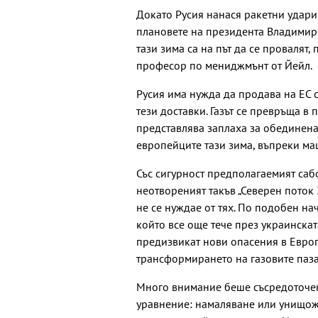
Докато Русия нанася ракетни удари
плановете на президента Владимир 
тази зима са на път да се провалят
професор по мениджмънт от Йейл.
Русия има нужда да продава на ЕС с
тези доставки. Газът се превръща в 
представлява заплаха за обединена
европейците тази зима, въпреки ма
Със сигурност предполагаемият саб
неотвореният такъв „Северен поток 2
не се нуждае от тях. По подобен на
който все още тече през украинскат
предизвикат нови опасения в Европ
трансформирането на газовите паза
Много внимание беше съсредоточено
уравнение: намаляване или унищож