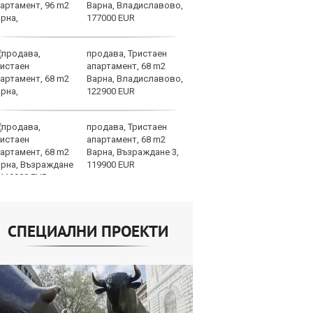
Варна, Владиславово,
съ
177000 EUR
продава, Тристаен
AI
апартамент, 68 m2
за
Варна, Владиславово,
с
122900 EUR
к
продава, Тристаен
ОА
апартамент, 68 m2
св
Варна, Възраждане 3,
сл
119900 EUR
О
СПЕЦИАЛНИ ПРОЕКТИ