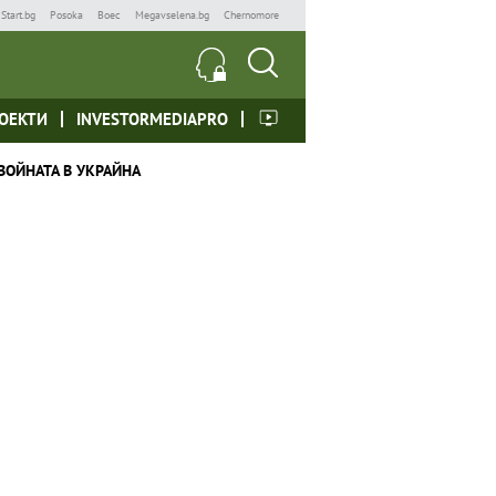
Start.bg
Posoka
Boec
Megavselena.bg
Chernomore
ОЕКТИ
INVESTORMEDIAPRO
ВОЙНАТА В УКРАЙНА