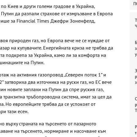
П
 по Киев и други големи градове в Украйна,
Путин да разпали страхове от измръзване в Европа
Т
, пише за Financial Times Джефри Зоненфелд,
Ч
воя природен газ, но Европа вече не се нуждае от
Б
пазар на купувачите. Енергийната криза не трябва да
з
у
та подкрепа за Украйна, камо ли за комфорта на
шинациите на Путин.
З
отаж на активния газопровод „Северен поток 1“ и
р
“ затвориха два източника на руски газ, но ЕС вече
чин новите заплахи на Путин да спре руския газ,
а транзитна тръбопроводна система, имат за цел да
С
а. Но европейците трябва да се успокоят от
р
ри тази есен.
 върху страната на търсенето от пазарното
Р
аване на търсенето, нормиране и насочване към
т