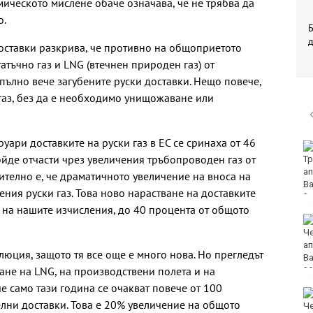
ическото мислене обаче означава, че не трябва да
о.
Б
оставки разкрива, че противно на общоприетото
атъчно газ и LNG (втечнен природен газ) от
апълно вече загубените руски доставки. Нещо повече,
газ, без да е необходимо унищожаване или
уари доставките на руски газ в ЕС се сринаха от 46
София попадна в
дойде отчасти чрез увеличения тръбопроводен газ от
десетката на
дестинациите с най-
телно е, че драматичното увеличение на вноса на
голям риск от
ния руски газ. Това ново нарастване на доставките
джебчийство
а на нашите изчисления, до 40 процента от общото
Министърът на
отбраната: Усилихме
наблюденията върху
люция, защото тя все още е много нова. Но прегледът
въздушното
ане на LNG, на производствени полета и на
пространство, както и охраната
че само тази година се очакват повече от 100
Камион спука гума в
лни доставки. Това е 20% увеличение на общото
движение и едва не