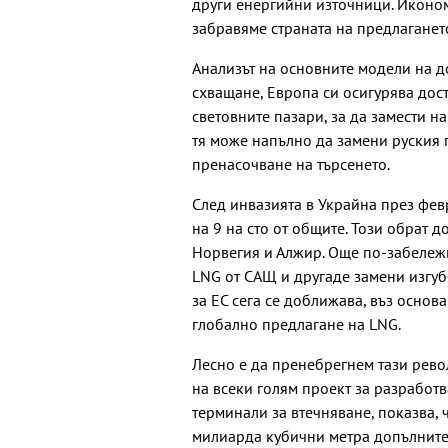
други енергийни източници. Иконом
забравяме страната на предлаганет
Анализът на основните модели на д
схващане, Европа си осигурява дост
световните пазари, за да замести н
тя може напълно да замени руския 
пренасочване на търсенето.
След инвазията в Украйна през февр
на 9 на сто от общите. Този обрат 
Норвегия и Алжир. Още по-забележи
LNG от САЩ и другаде замени изгубе
за ЕС сега се доближава, въз основ
глобално предлагане на LNG.
Лесно е да пренебрегнем тази рево
на всеки голям проект за разработв
терминали за втечняване, показва, 
милиарда кубични метра допълните