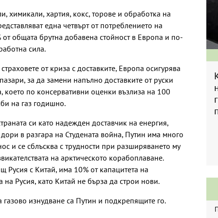
и, химикали, хартия, кокс, торове и обработка на
едставляват една четвърт от потреблението на
 от общата брутна добавена стойност в Европа и по-
работна сила.
 страховете от криза с доставките, Европа осигурява
 пазари, за да замени напълно доставките от руски
ва, което по консервативни оценки възлиза на 100
би на газ годишно.
траната си като надежден доставчик на енергия,
дори в разгара на Студената война, Путин има много
нос и се сблъсква с трудности при разширяването му
викателствата на арктическото корабоплаване.
щ Русия с Китай, има 10% от капацитета на
на Русия, като Китай не бърза да строи нови.
а газово изнудване са Путин и подкрепящите го.