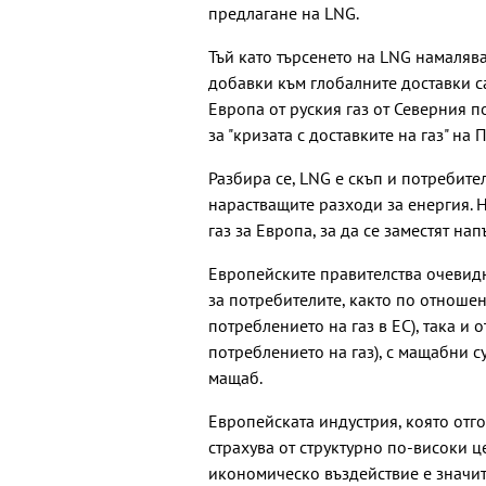
предлагане на LNG.
Тъй като търсенето на LNG намалява 
добавки към глобалните доставки са
Европа от руския газ от Северния 
за "кризата с доставките на газ" на 
Разбира се, LNG е скъп и потребит
нарастващите разходи за енергия. Н
газ за Европа, за да се заместят на
Европейските правителства очевид
за потребителите, както по отношен
потреблението на газ в ЕС), така и
потреблението на газ), с мащабни 
мащаб.
Европейската индустрия, която отго
страхува от структурно по-високи ц
икономическо въздействие е значит