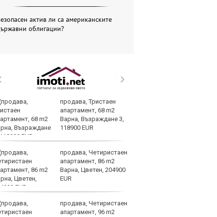
езопасен актив ли са американските
държавни облигации?
продава, Тристаен
Др
апартамент, 68 m2
д
Варна, Възраждане 3,
г
118900 EUR
Б
продава, Четиристаен
По
апартамент, 86 m2
ка
Варна, Цветен, 204900
п
EUR
п
облигации
продава, Четиристаен
Ю
апартамент, 96 m2
не