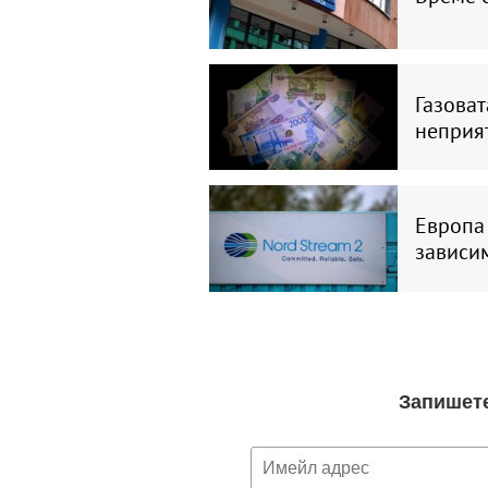
Газова
неприя
Европа 
зависим