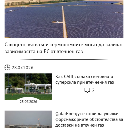
Слънцето, вятърът и термопомпите могат да заличат
зависимостта на ЕС от втечнен газ
28.07.2026
Как САЩ станаха световната
суперсила при втечнения газ
2
25.07.2026
QatarEnergy се готви да удължи
форсмажорните обстоятелства за
доставки на втечнен газ