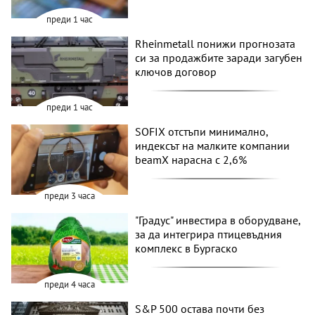
преди 1 час
Rheinmetall понижи прогнозата
си за продажбите заради загубен
ключов договор
преди 1 час
SOFIX отстъпи минимално,
индексът на малките компании
beamX нарасна с 2,6%
преди 3 часа
"Градус" инвестира в оборудване,
за да интегрира птицевъдния
комплекс в Бургаско
преди 4 часа
S&P 500 остава почти без