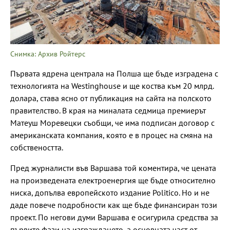
Снимка: Архив Ройтерс
Първата ядрена централа на Полша ще бъде изградена с
технологията на Westinghouse и ще коства към 20 млрд.
долара, става ясно от публикация на сайта на полското
правителство. В края на миналата седмица премиерът
Матеуш Моревецки съобщи, че има подписан договор с
американската компания, която е в процес на смяна на
собствеността.
Пред журналисти във Варшава той коментира, че цената
на произведената електроенергия ще бъде относително
ниска, допълва европейското издание Politico. Но и не
даде повече подробности как ще бъде финансиран този
проект. По негови думи Варшава е осигурила средства за
първите фази на изграждането, а основната част от