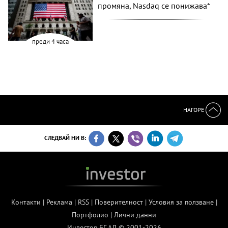
промяна, Nasdaq се понижава*
преди 4 часа
НАГОРЕ
СЛЕДВАЙ НИ В:
Контакти
|
Реклама
|
RSS
|
Поверителност
|
Условия за ползване
|
Портфолио
|
Лични данни
Инвестор.БГ АД © 2001-2026