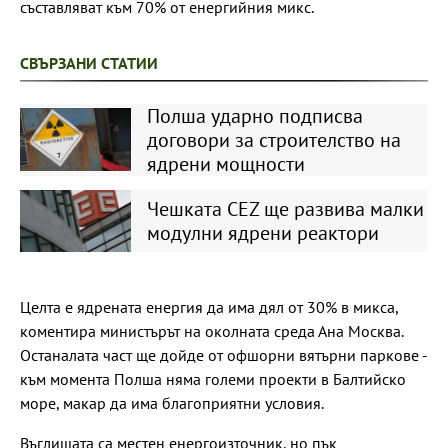
съставляват към 70% от енергийния микс.
СВЪРЗАНИ СТАТИИ
Полша ударно подписва
договори за строителство на
ядрени мощности
Чешката CEZ ще развива малки
модулни ядрени реактори
Целта е ядрената енергия да има дял от 30% в микса,
коментира министърът на околната среда Ана Москва.
Останалата част ще дойде от офшорни вятърни паркове -
към момента Полша няма големи проекти в Балтийско
море, макар да има благоприятни условия.
Въглищата са местен енергоизточник, но пък