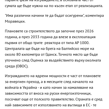
сумата ще бъде нужна на по-късен етап от реализацията.
"Има различни начини те да бъдат осигурени", коментира
Моравецки.
Плановете са строителството да започне през 2026
година, а през 2033 година да влезе в експлоатация
първия от общо трите реактора от типа AP 1000.
Централата ще бъде на брега на Балтийско море на
около 80 километра от Гданск. Точното място ще бъде
уточнено след Оценка за въздействието върху околната
среда (ОВОС).
Изграждането на ядрени мощности е част от плановете
за енергиен преход, а в месеците след началото на
войната в Украйна - и като начин за намаляване на
зависимостта от вноса на руски енергоизточници,
посочват още от полското правителство. Страната е сред
най-зависимите от използването на въглища в ЕС - те