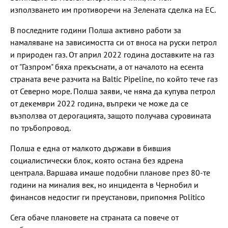
използването им противоречи на Зелената сделка на ЕС.
В последните години Полша активно работи за
намаляване на зависимостта си от вноса на руски петрол
и природен газ. От април 2022 година доставките на газ
от "Газпром" бяха прекъснати, а от началото на есента
страната вече разчита на Baltic Pipeline, по който тече газ
от Северно море. Полша заяви, че няма да купува петрол
от декември 2022 година, въпреки че може да се
възползва от дерогацията, защото получава суровината
по тръбопровод.
Полша е една от малкото държави в бившия
социалистически блок, която остана без ядрена
централа. Варшава имаше подобни планове през 80-те
години на миналия век, но инцидента в Чернобил и
финансов недостиг ги преустанови, припомня Politico
Сега обаче плановете на страната са повече от