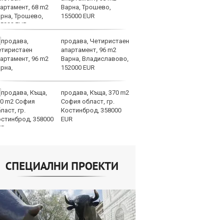
Варна, Трошево,
ев
155000 EUR
по
част 2
продава, Четиристаен
Би
апартамент, 96 m2
му
Варна, Владиславово,
от
152000 EUR
да
алгоритми
продава, Къща, 370 m2
Кл
София област, гр.
Ев
Костинброд, 358000
на
EUR
СПЕЦИАЛНИ ПРОЕКТИ