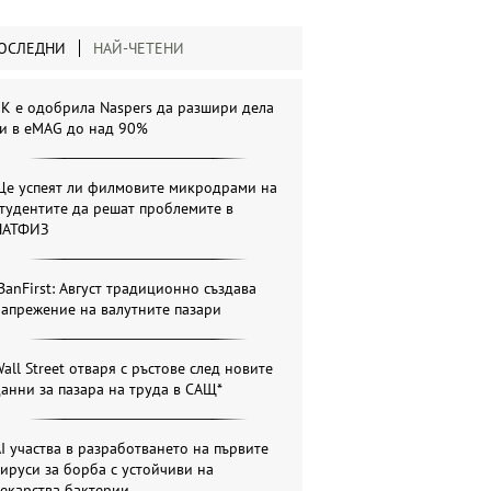
ОСЛЕДНИ
НАЙ-ЧЕТЕНИ
К е одобрила Naspers да разшири дела
си в eMAG до над 90%
Ще успеят ли филмовите микродрами на
тудентите да решат проблемите в
НАТФИЗ
BanFirst: Август традиционно създава
апрежение на валутните пазари
all Street отваря с ръстове след новите
анни за пазара на труда в САЩ*
I участва в разработването на първите
ируси за борба с устойчиви на
екарства бактерии