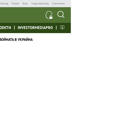
Start.bg
Posoka
Boec
Megavselena.bg
Chernomore
ОЕКТИ
INVESTORMEDIAPRO
ВОЙНАТА В УКРАЙНА