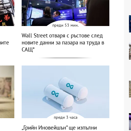
преди 53 мин.
Wall Street отваря с ръстове след
ните
новите данни за пазара на труда в
САЩ*
преди 3 часа
„Грийн Иновейшън“ ще изпълни