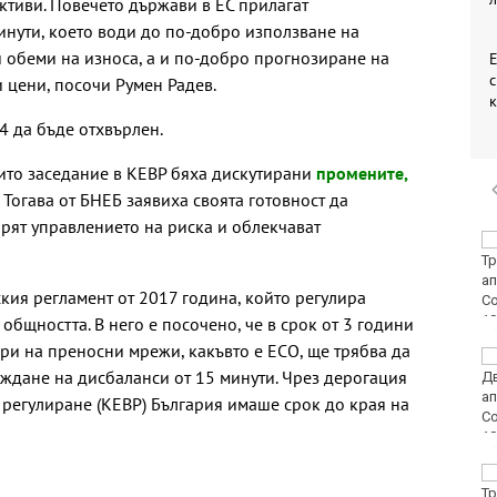
тиви. Повечето държави в ЕС прилагат
нути, което води до по-добро използване на
 обеми на износа, а и по-добро прогнозиране на
Е
 цени, посочи Румен Радев.
4 да бъде отхвърлен.
крито заседание в КЕВР бяха дискутирани
промените,
. Тогава от БНЕБ заявиха своята готовност да
рят управлението на риска и облекчават
Затварят за кратко
ул. „Вълноломна“ в
неделя
кия регламент от 2017 година, който регулира
бщността. В него е посочено, че в срок от 3 години
ри на преносни мрежи, какъвто е ЕСО, ще трябва да
40 пияни и дрогирани
еждане на дисбаланси от 15 минути. Чрез дерогация
шофьори спипа КАТ за
ден
 регулиране (КЕВР) България имаше срок до края на
DARA, Орлин Павлов и
любими варненски