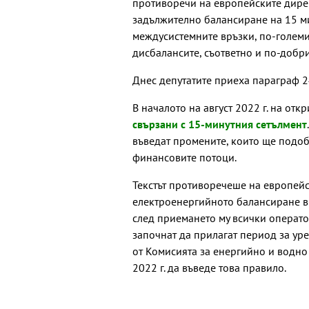
противоречи на европейските дирек
задължително балансиране на 15 ми
междусистемните връзки, по-големи
дисбалансите, съответно и по-добри
Днес депутатите приеха параграф 2
В началото на август 2022 г. на от
свързани с 15-минутния сетълмент
въведат промените, които ще подоб
финансовите потоци.
Текстът противоречеше на европейс
електроенергийното балансиране в о
след приемането му всички операто
започнат да прилагат период за ур
от Комисията за енергийно и водно
2022 г. да въведе това правило.