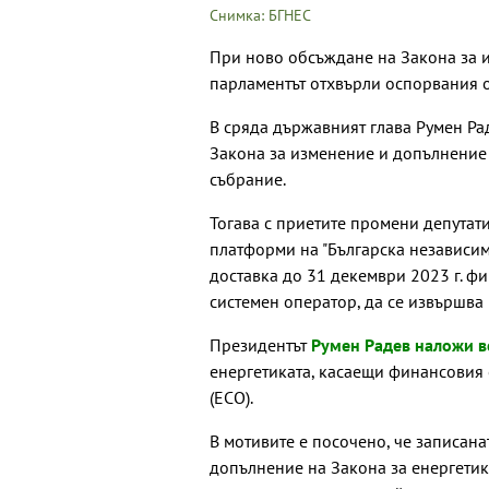
Снимка: БГНЕС
При ново обсъждане на Закона за 
парламентът отхвърли оспорвания о
В сряда държавният глава Румен Ра
Закона за изменение и допълнение 
събрание.
Тогава с приетите промени депутат
платформи на "Българска независи
доставка до 31 декември 2023 г. ф
системен оператор, да се извършва 
Президентът
Румен Радев наложи в
енергетиката, касаещи финансовия
(ЕСО).
В мотивите е посочено, че записана
допълнение на Закона за енергети