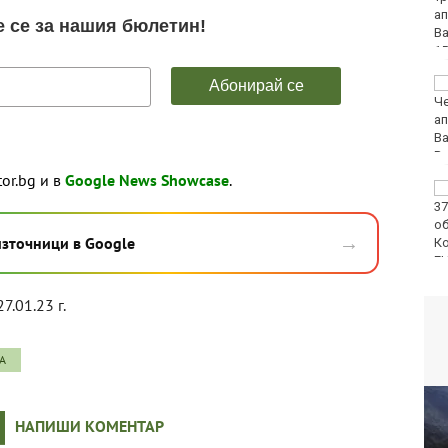
изпълнители ще пеят
на празника на Варна
БАБХ и ДАНС иззеха
115 кг и 527 литра
опасни и забранени
продукти за
растителна защита
tor.bg и в
Google News Showcase
.
Симеон Наковски
преди SENSHI 33: Няма
слаби бойци, ще
→
източници в Google
заложа на всичко!
7.01.23 г.
А
НАПИШИ КОМЕНТАР