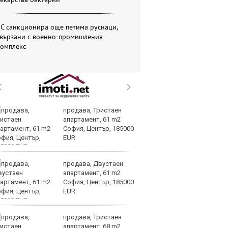
С санкционира още петима руснаци,
свързани с военно-промишления
комплекс
продава, Тристаен
Се
апартамент, 61 m2
Ми
София, Център, 185000
си
EUR
ко
продава, Двустаен
Па
апартамент, 61 m2
се
София, Център, 185000
на
EUR
но
продава, Тристаен
Хи
апартамент, 68 m2
Ки