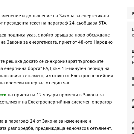
П
изменение и допълнение на Закона за енергетиката
т президента текст на параграф 24, съобщава БТА.
Е
дев подписа указ, с който връща за ново обсъждане
на Закона за енергетиката, приет от 48-ото Народно
с
ите решиха докато се синхронизират търговските
ма енергийна борса“ ЕАД към 15-минутен период на
инансовият сетълмент, изготвян от Електроенергийния
i
на времеви интервал от един час.
н
ето
на приети на 12 януари промени в Закона за
W
 сетълмент на Електроенергийния системен оператор
д
та в параграф 24 от Закона за изменение и
A
ката разпоредба, предвиждаща едночасов сетълмент,
в
л