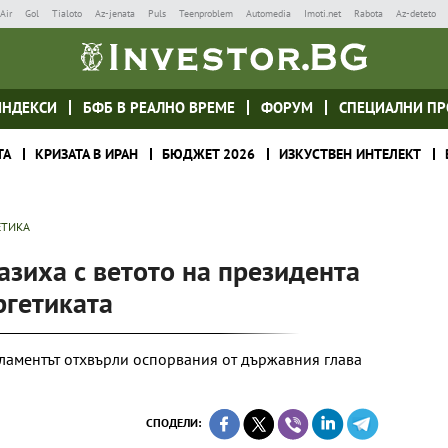
Air
Gol
Tialoto
Az-jenata
Puls
Teenproblem
Automedia
Imoti.net
Rabota
Az-deteto
ИНДЕКСИ
БФБ В РЕАЛНО ВРЕМЕ
ФОРУМ
СПЕЦИАЛНИ ПР
ТА
КРИЗАТА В ИРАН
БЮДЖЕТ 2026
ИЗКУСТВЕН ИНТЕЛЕКТ
ЕТИКА
азиха с ветото на президента
ргетиката
ламентът отхвърли оспорвания от държавния глава
СПОДЕЛИ: