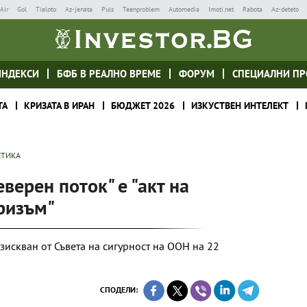
Air
Gol
Tialoto
Az-jenata
Puls
Teenproblem
Automedia
Imoti.net
Rabota
Az-deteto
ИНДЕКСИ
БФБ В РЕАЛНО ВРЕМЕ
ФОРУМ
СПЕЦИАЛНИ ПР
ТА
КРИЗАТА В ИРАН
БЮДЖЕТ 2026
ИЗКУСТВЕН ИНТЕЛЕКТ
ЕТИКА
еверен поток" е "акт на
ризъм"
зискван от Съвета на сигурност на ООН на 22
СПОДЕЛИ: