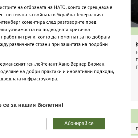
нистрите на отбраната на НАТО, които се срещнаха в
ст по темата за войната в Украйна. Генералният
олтенберг коментира след разговорите пред
зали уязвимостта на подводната критична
т работни групи, които да помогнат за по-добрата
жду различните страни при защитата на подобни
германският ген.-лейтенант Ханс-Вернер Вирман,
споделяне на добри практики и иновативни подходи,
одводната инфраструкутра.