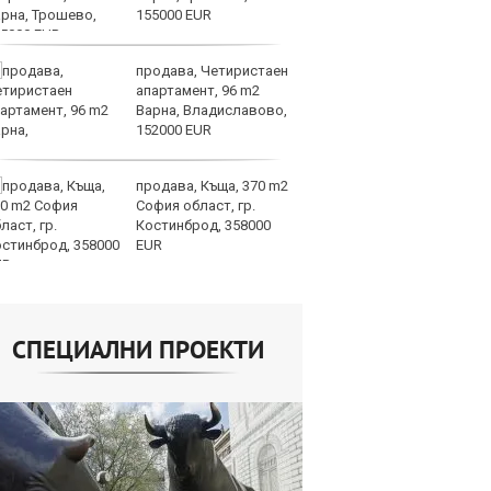
155000 EUR
не
продава, Четиристаен
Бъ
апартамент, 96 m2
ба
Варна, Владиславово,
Ев
152000 EUR
то
продава, Къща, 370 m2
Ра
София област, гр.
ра
Костинброд, 358000
от
EUR
в 
СПЕЦИАЛНИ ПРОЕКТИ