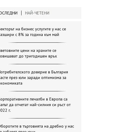
ОСЛЕДНИ
НАЙ-ЧЕТЕНИ
екторът на бизнес услугите у нас се
азшири с 8% за година към май
ветовните цени на храните се
повишават до тригодишен връх
отребителското доверие в България
асте през юли заради оптимизма за
икономиката
орпоративните печалби в Европа са
апът да отчетат най-силния си ръст от
022 г.
боротите в търговията на дребно у нас
е забавят през юни