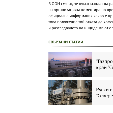
В ООН смятат, че нямат мандат да ра
на организацията коментира по вре
официална информация какво е при
това положение той отказа да комен
и разследването на инцидента от о
СВЪРЗАНИ СТАТИИ
"Газпро
край "С
Руски 
"Севере