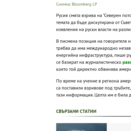
Снимка: Bloomberg LP
Русия смята взрива на "Северен пот
темата да бъде дискутирана от Съве
изявления на руски власти на разли
В писмена позиция на говорителя на
трябва да има международно незав
енергийна инфраструктура, пише ру
се базират на журналистическо
раз
което той директно обвинява амери
По време на учение в региона амер
са поставили взривове под тръбите,
тази информация. Целта им е била д
СВЪРЗАНИ СТАТИИ