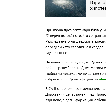
Взривов
хипоте
При взрив през септември бяха уни
"Северен поток", по който се транз
Разследването на шведските власти,
определи като саботаж, а в следва
случилото се.
Позицията на Запада е, че Русия е 
война срещу Европа. Днес Москва е
трябва да докажат, че не са замесе
отбраната на Русия официално
обв
В САЩ определят разследването на 
Държавния департамент Нед Прайс з
взривове, е дезинформация, отбеля