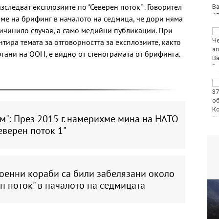
зследват експлозиите по "Северен поток" . Говорител
ме на брифинг в началото на седмица, че дори няма
чинило случая, а само медийни публикации. При
Закопчаха четирима с
дрога във Варненско
тира темата за отговорността за експлозиите, както
ргани на ООН, е видно от стенограмата от брифинга.
Спипаха четирима
крадци във Варна
м": През 2015 г. намерихме мина на НАТО
еверен поток 1"
военни кораби са били забелязани около
н поток" в началото на седмицата