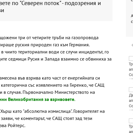
ете по "Северен поток" - подозрения и
зи
А
с
щожени три от четирите тръби на газопровода
итираше руския природен газ към Германия.
 в чиито териториални води се случи инцидентът, го
щите седмици Русия и Запада взаимно се обвиниха за
Пускат нови 66
спътника в ниска
околоземна орбита
замесена във взрива като част от енергийната си
 категорична със изявлението на Гиренко, че САЩ
Откриха огнище на
ни в случая. Първоначално Министерството на
Африканска чума по
ини Великобритания за взривовете.
свинете във
Варненско
Хърш като "абсолютна измислица". Говорителят на
аяви, че коментарът, че САЩ стоят зад тези
Всички проекти по
зва Ройтерс.
ПВУ за култура са
изплатени