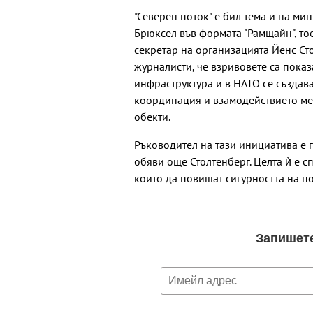
"Северен поток" е бил тема и на ми
Брюксел във формата "Рамщайн", тое
секретар на организацията Йенс Ст
журналисти, че взривовете са пока
инфраструктура и в НАТО се създава
координация и взамодействието ме
обекти.
Ръководител на тази инициатива е 
обяви още Столтенберг. Целта ѝ е 
които да повишат сигурността на п