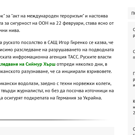
П
ок" за "акт на международен тероризъм" и настоява
та за сигурност на ООН на 22 февруари, става ясно от
С
чни нива.
р
 руското посолство в САЩ Игор Гиренко се казва, че
исимо разследване на разрушаването на подводната
С
ската инфромационна агенция ТАСС. Руските власти
следване на Сиймур Хърш
отпреди няколко дни, в
канското разузнаване, че са инциирали взривовете.
П
р
икански водолази, заедно с техни норвежки колеги,
 твърди журналистът, но без да посочва източници на
а осигурят подкрепата на Германия за Украйна.
К
н
2
О
с