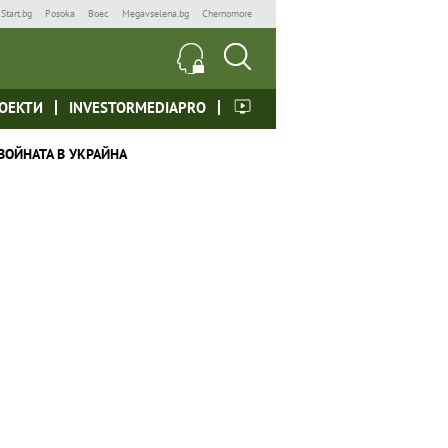
Start.bg
Posoka
Boec
Megavselena.bg
Chernomore
ОЕКТИ
INVESTORMEDIAPRO
ВОЙНАТА В УКРАЙНА