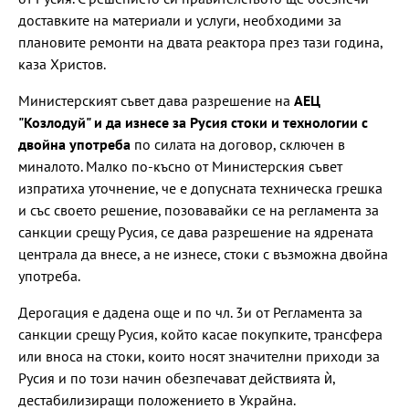
доставките на материали и услуги, необходими за
плановите ремонти на двата реактора през тази година,
каза Христов.
Министерският съвет дава разрешение на
АЕЦ
"Козлодуй" и да изнесе за Русия стоки и технологии с
двойна употреба
по силата на договор, сключен в
миналото. Малко по-късно от Министерския съвет
изпратиха уточнение, че е допусната техническа грешка
и със своето решение, позовавайки се на регламента за
санкции срещу Русия, се дава разрешение на ядрената
централа да внесе, а не изнесе, стоки с възможна двойна
употреба.
Дерогация е дадена още и по чл. 3и от Регламента за
санкции срещу Русия, който касае покупките, трансфера
или вноса на стоки, които носят значителни приходи за
Русия и по този начин обезпечават действията ѝ,
дестабилизиращи положението в Украйна.