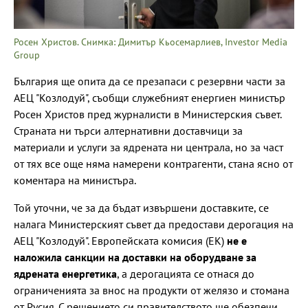
Росен Христов. Снимка: Димитър Кьосемарлиев, Investor Media
Group
България ще опита да се презапаси с резервни части за
АЕЦ "Козлодуй", съобщи служебният енергиен министър
Росен Христов пред журналисти в Министерския съвет.
Страната ни търси алтернативни доставчици за
материали и услуги за ядрената ни централа, но за част
от тях все още няма намерени контрагенти, стана ясно от
коментара на министъра.
Той уточни, че за да бъдат извършени доставките, се
налага Министерският съвет да предостави дерогация на
АЕЦ "Козлодуй". Европейската комисия (ЕК)
не е
наложила санкции на доставки на оборудване за
ядрената енергетика
, а дерогацията се отнася до
ограниченията за внос на продукти от желязо и стомана
от Русия. С решението си правителството ще обезпечи