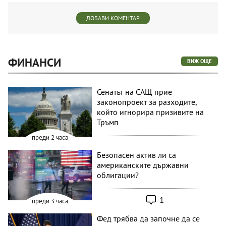
ДОБАВИ КОМЕНТАР
ФИНАНСИ
ВИЖ ОЩЕ
Сенатът на САЩ прие
законопроект за разходите,
който игнорира призивите на
Тръмп
преди 2 часа
Безопасен актив ли са
американските държавни
облигации?
1
преди 3 часа
Фед трябва да започне да се