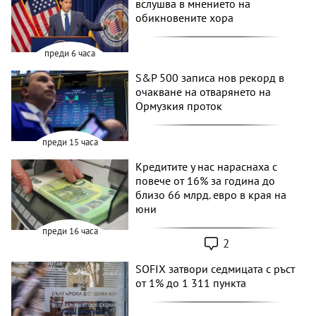
вслушва в мнението на
обикновените хора
преди 6 часа
S&P 500 записа нов рекорд в
очакване на отварянето на
Ормузкия проток
преди 15 часа
Кредитите у нас нараснаха с
повече от 16% за година до
близо 66 млрд. евро в края на
юни
преди 16 часа
2
SOFIX затвори седмицата с ръст
от 1% до 1 311 пункта