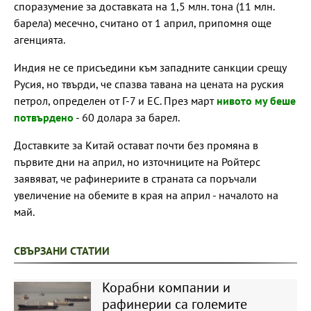
споразумение за доставката на 1,5 млн. тона (11 млн.
барела) месечно, считано от 1 април, припомня още
агенцията.
Индия не се присъедини към западните санкции срещу
Русия, но твърди, че спазва тавана на цената на руския
петрол, определен от Г-7 и ЕС. През март
нивото му беше
потвърдено
- 60 долара за барел.
Доставките за Китай остават почти без промяна в
първите дни на април, но източниците на Ройтерс
заявяват, че рафинериите в страната са поръчали
увеличение на обемите в края на април - началото на
май.
СВЪРЗАНИ СТАТИИ
Корабни компании и
рафинерии са големите