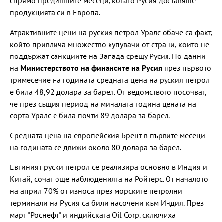
спрямо предишните месеци, когато Русия доставяше
продукцията си в Европа.
Атрактивните цени на руския петрол Уралс обаче са факт,
който привлича множество купувачи от страни, които не
поддържат санкциите на Запада срещу Русия. По данни
на
Министерството на финансите на Русия
през първото
тримесечие на годината средната цена на руския петрол
е била 48,92 долара за барел. От ведомството посочват,
че през същия период на миналата година цената на
сорта Уралс е била почти 89 долара за барел.
Средната цена на европейския Брент в първите месеци
на годината се движи около 80 долара за барел.
Евтиният руски петрол се реализира основно в Индия и
Китай, сочат още наблюденията на Ройтерс. От началото
на април 70% от износа през морските петролни
терминали на Русия са били насочени към Индия. През
март "Роснефт" и индийската Oil Corp. сключиха