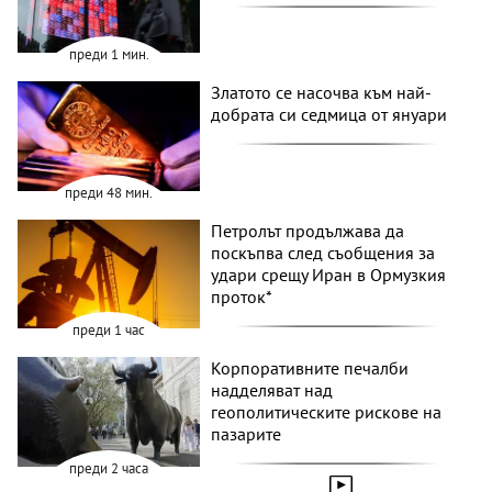
преди 1 мин.
Златото се насочва към най-
добрата си седмица от януари
преди 48 мин.
Петролът продължава да
поскъпва след съобщения за
удари срещу Иран в Ормузкия
проток*
преди 1 час
Корпоративните печалби
надделяват над
геополитическите рискове на
пазарите
преди 2 часа