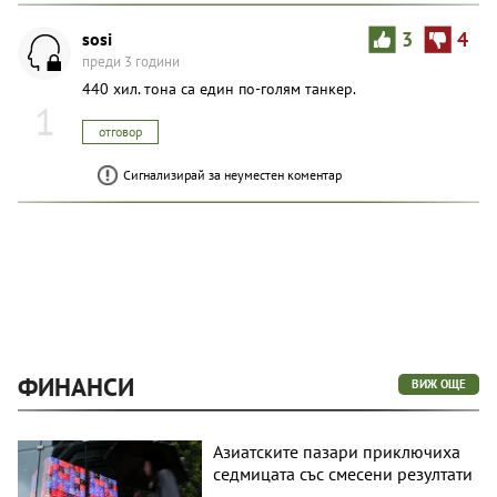
sosi
3
4
преди 3 години
440 хил. тона са един по-голям танкер.
1
отговор
Сигнализирай за неуместен коментар
ФИНАНСИ
ВИЖ ОЩЕ
Азиатските пазари приключиха
седмицата със смесени резултати