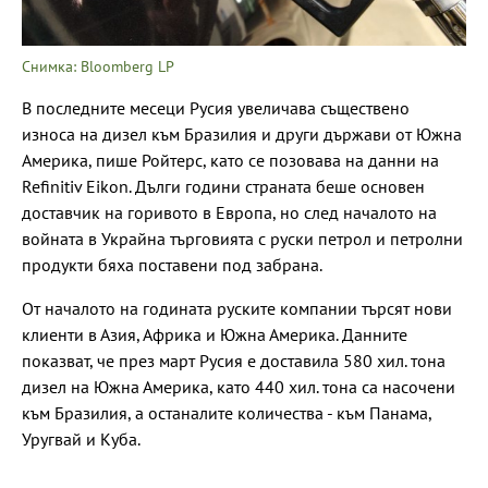
Снимка: Bloomberg LP
В последните месеци Русия увеличава съществено
износа на дизел към Бразилия и други държави от Южна
Америка, пише Ройтерс, като се позовава на данни на
Refinitiv Eikon. Дълги години страната беше основен
доставчик на горивото в Европа, но след началото на
войната в Украйна търговията с руски петрол и петролни
продукти бяха поставени под забрана.
От началото на годината руските компании търсят нови
клиенти в Азия, Африка и Южна Америка. Данните
показват, че през март Русия е доставила 580 хил. тона
дизел на Южна Америка, като 440 хил. тона са насочени
към Бразилия, а останалите количества - към Панама,
Уругвай и Куба.