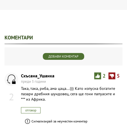
КОМЕНТАРИ
ДОБАВИ КОМЕНТАР
Скъсана_Ушанка
2
5
преди 3 години
Така, така, риба, ама цаца...:))) Като изпусна богатите
2
пазари дребния шyндовец, сега ще гони папуасите и
*** из Африка.
отговор
Сигнализирай за неуместен коментар