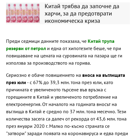
Китай трябва да започне да
харчи, за да предотврати
икономическа криза
Преди седмици данните показаха, че
Китай трупа
резерви от петрол
и една от хипотезите беше, че при
повишаване на цената на суровината на пазара ще ги
използва за производството на горива.
Сериозно е обаче повишението на
вноса на въглищата
през юли
- с 67% до 39,3 млн. тона през юли, като
причината е увеличеното търсене във връзка с
горещините в Китай и увеличеното потребление на
електроенергия. От началото на годината вносът на
въглища в Китай е средно по 37 млн. тона месечно. Тези
количества засега са далеч от рекорда от 43,6 млн. тона
през януари 2020 г. Малко по-късно страната се
"затвори" заради появата на коронавируса и едва преди