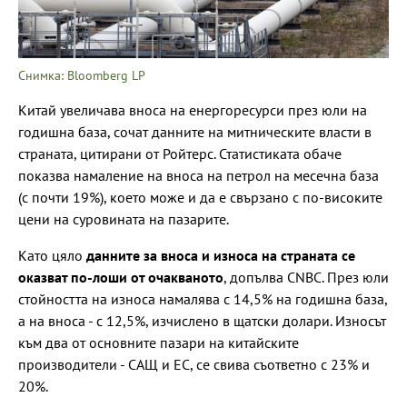
Снимка: Bloomberg LP
Китай увеличава вноса на енергоресурси през юли на
годишна база, сочат данните на митническите власти в
страната, цитирани от Ройтерс. Статистиката обаче
показва намаление на вноса на петрол на месечна база
(с почти 19%), което може и да е свързано с по-високите
цени на суровината на пазарите.
Като цяло
данните за вноса и износа на страната се
оказват по-лоши от очакваното
, допълва CNBC. През юли
стойността на износа намалява с 14,5% на годишна база,
а на вноса - с 12,5%, изчислено в щатски долари. Износът
към два от основните пазари на китайските
производители - САЩ и ЕС, се свива съответно с 23% и
20%.