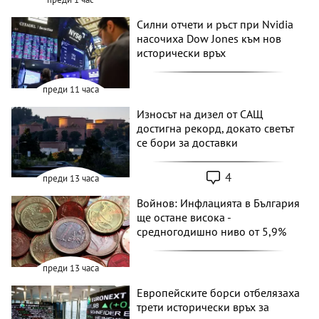
Силни отчети и ръст при Nvidia
насочиха Dow Jones към нов
исторически връх
преди 11 часа
Износът на дизел от САЩ
достигна рекорд, докато светът
се бори за доставки
4
преди 13 часа
Войнов: Инфлацията в България
ще остане висока -
средногодишно ниво от 5,9%
преди 13 часа
Европейските борси отбелязаха
трети исторически връх за