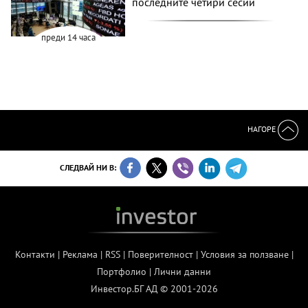
последните четири сесии
преди 14 часа
НАГОРЕ
СЛЕДВАЙ НИ В:
Контакти
|
Реклама
|
RSS
|
Поверителност
|
Условия за ползване
|
Портфолио
|
Лични данни
Инвестор.БГ АД © 2001-2026