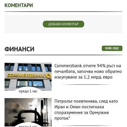
КОМЕНТАРИ
ДОБАВИ КОМЕНТАР
ФИНАНСИ
ВИЖ ОЩЕ
Commerzbank отчете 94% ръст на
печалбата, започва ново обратно
изкупуване за 1,2 млрд. евро
преди 1 час
Петролът поевтинява, след като
Иран и Оман постигнаха
споразумение за Ормузкия
проток*
преди 1 час