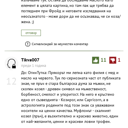
излъчване тук. Остана да обследваме маслото като
елемент в цялата картина, но там пак ще трябва да
погледнем при Фройд и неговите изследвания на
неосъзнатото - може дори да не осъзнаваш, че си коза/
жена. ;)
отговор
Сигнализирай за неуместен коментар
Tikva007
11
1
преди 1 година
До: ОгинТутка: Прякорът ми лепна като филия с мед и
12
масло на червото. Тук по-сериозната част от публиката
знае, че пръч е стара българска дума за мъжки, не
скопен козел - древен символ на мъжественост,
борбеност, смелост и упоритост. На него е кръстено
едно от съзвездията - Козирог, или Capricorn, а в
астрологията родените под този знак са уважавани
носители на ценни качества. Муфлонът - скалният
козел (пръч), е възхитително и красиво животно, един
от най-желаните, ценни и красиви ловни трофеи.