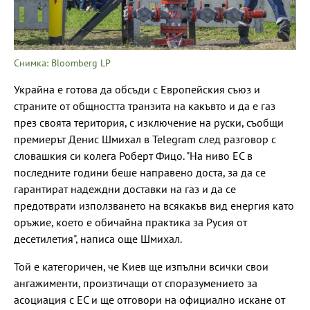
Снимка: Bloomberg LP
Украйна е готова да обсъди с Европейския съюз и
страните от общността транзита на какъвто и да е газ
през своята територия, с изключение на руски, съобщи
премиерът Денис Шмихал в Telegram след разговор с
словашкия си колега Роберт Фицо. "На ниво ЕС в
последните години беше направено доста, за да се
гарантират надеждни доставки на газ и да се
предотврати използването на всякакъв вид енергия като
оръжие, което е обичайна практика за Русия от
десетилетия", написа още Шмихал.
Той е категоричен, че Киев ще изпълни всички свои
ангажименти, произтичащи от споразумението за
асоциация с ЕС и ще отговори на официално искане от