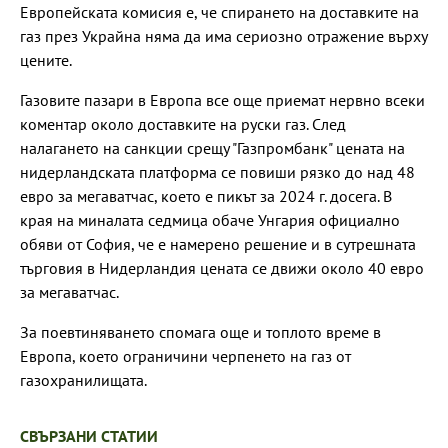
Европейската комисия е, че спирането на доставките на
газ през Украйна няма да има сериозно отражение върху
цените.
Газовите пазари в Европа все още приемат нервно всеки
коментар около доставките на руски газ. След
налагането на санкции срещу "Газпромбанк" цената на
нидерландската платформа се повиши рязко до над 48
евро за мегаватчас, което е пикът за 2024 г. досега. В
края на миналата седмица обаче Унгария официално
обяви от София, че е намерено решение и в сутрешната
търговия в Нидерландия цената се движи около 40 евро
за мегаватчас.
За поевтиняването спомага още и топлото време в
Европа, което ограничини черпенето на газ от
газохранилищата.
СВЪРЗАНИ СТАТИИ