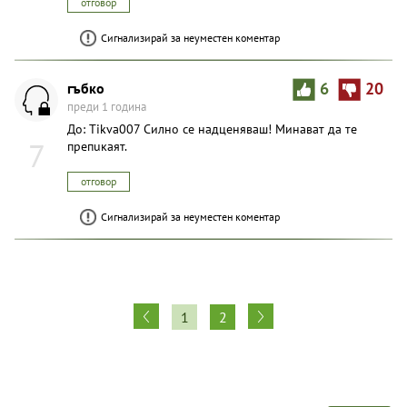
отговор
Сигнализирай за неуместен коментар
гъбко
6
20
преди 1 година
До: Tikva007 Силно се надценяваш! Минават да те
7
препuкаят.
отговор
Сигнализирай за неуместен коментар
1
2