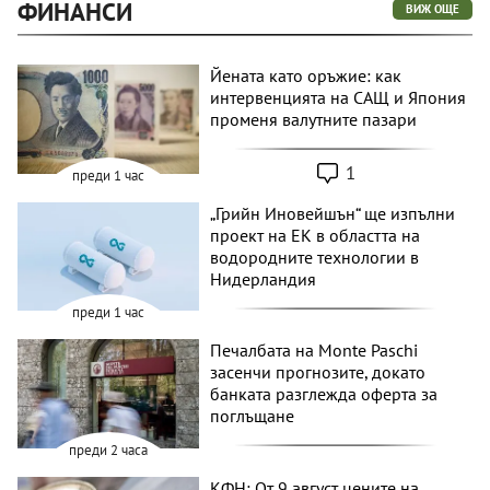
ФИНАНСИ
ВИЖ ОЩЕ
Йената като оръжие: как
интервенцията на САЩ и Япония
променя валутните пазари
1
преди 1 час
„Грийн Иновейшън“ ще изпълни
проект на ЕК в областта на
водородните технологии в
Нидерландия
преди 1 час
Печалбата на Monte Paschi
засенчи прогнозите, докато
банката разглежда оферта за
поглъщане
преди 2 часа
КФН: От 9 август цените на