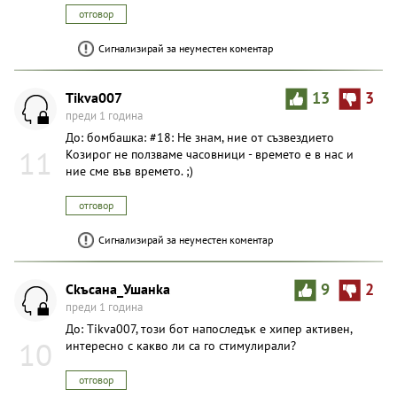
отговор
Сигнализирай за неуместен коментар
Tikva007
13
3
преди 1 година
До: бомбашка: #18: Не знам, ние от съзвездието
11
Козирог не ползваме часовници - времето е в нас и
ние сме във времето. ;)
отговор
Сигнализирай за неуместен коментар
Ckъcaнa_Ушaнka
9
2
преди 1 година
До: Tikva007, този бот напоследък е хипер активен,
10
интересно с какво ли са го стимулирали?
отговор