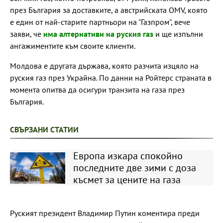
през България за доставките, а австрийската OMV, която
е един от най-старите партньори на "Газпром", вече
заяви, че
има алтернативи на руския газ
и ще изпълни
ангажиментите към своите клиенти.
Молдова е другата държава, която разчита изцяло на
руския газ през Украйна. По данни на Ройтерс страната в
момента опитва да осигури транзита на газа през
България.
СВЪРЗАНИ СТАТИИ
Европа изкара спокойно
последните две зими с доза
късмет за цените на газа
Руският президент Владимир Путин коментира преди