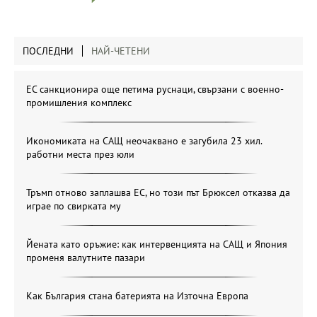
ПОСЛЕДНИ
НАЙ-ЧЕТЕНИ
ЕС санкционира още петима руснаци, свързани с военно-
промишления комплекс
Икономиката на САЩ неочаквано е загубила 23 хил.
работни места през юли
Тръмп отново заплашва ЕС, но този път Брюксел отказва да
играе по свирката му
Йената като оръжие: как интервенцията на САЩ и Япония
променя валутните пазари
Как България стана батерията на Източна Европа