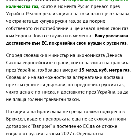
количества газ
, които в момента Русия пренася през
Украйна. Реално реализацията на този план ще означава,
че страната ще купува руски газ, за да покрие
собственото си потребление и ще изнася целия свой газ
към Европа. Това се случва и в момента -
Баку увеличава
доставките към ЕС, покривайки свои нужди с руски газ
.
Според словашкия министър на икономиката Дениса
Сакова европейските страни, които разчитат на транзита
през Украйна, трябва да намерят
15 млрд. куб. метра газ
.
Словакия има възможности за алтернативни доставки
през съседните си държави, но предпочита руския газ,
чиято цена е по-ниска, и доставките през Украйна, за да
не плаща големи транзитни такси.
Позицията на Братислава не среща голяма подкрепа в
Брюксел, където препоръката е да не се сключват нови
договори с "Газпром" и постепенно ЕС да се откаже
изцяло от руския газ към 2027 г. Оценката на