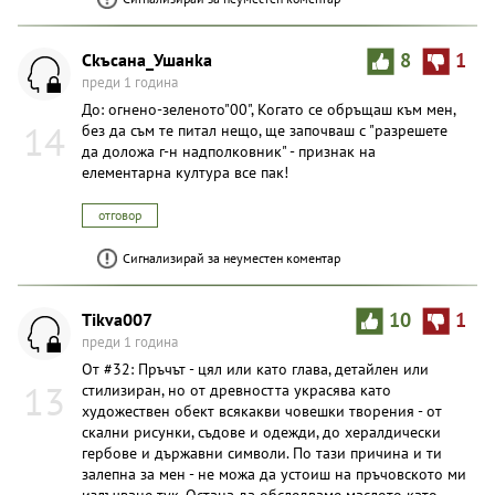
Ckъcaнa_Ушaнka
8
1
преди 1 година
До: огнено-зеленото"00", Когато се обръщаш към мен,
14
без да съм те питал нещо, ще започваш с "разрешете
да доложа г-н надполковник" - признак на
елементарна култура все пак!
отговор
Сигнализирай за неуместен коментар
Tikva007
10
1
преди 1 година
От #32: Пръчът - цял или като глава, детайлен или
13
стилизиран, но от древността украсява като
художествен обект всякакви човешки творения - от
скални рисунки, съдове и одежди, до хералдически
гербове и държавни символи. По тази причина и ти
залепна за мен - не можа да устоиш на пръчовското ми