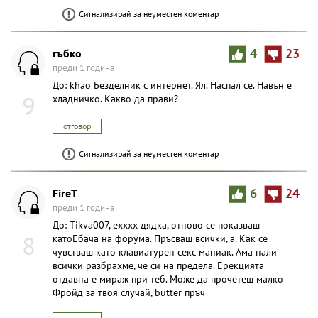
Сигнализирай за неуместен коментар
гъбко
4
23
преди 1 година
До: khao Безделник с интернет. Ял. Наспал се. Навън е
9
хладничко. Какво да прави?
отговор
Сигнализирай за неуместен коментар
FireT
6
24
преди 1 година
До: Tikva007, ехххх дядка, отново се показваш
8
катоЕбача на форума. Пръсваш всички, а. Как се
чувстваш като клавиатурен секс маниак. Ама нали
всички разбрахме, че си на предела. Ерекцията
отдавна е мираж при теб. Може да прочетеш малко
Фройд за твоя случай, butter пръч