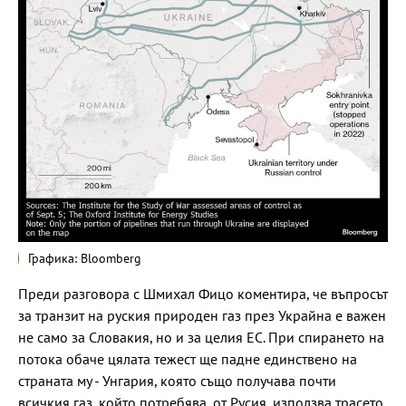
Графика: Bloomberg
Преди разговора с Шмихал Фицо коментира, че въпросът
за транзит на руския природен газ през Украйна е важен
не само за Словакия, но и за целия ЕС. При спирането на
потока обаче цялата тежест ще падне единствено на
страната му - Унгария, която също получава почти
всичкия газ, който потребява, от Русия, използва трасето