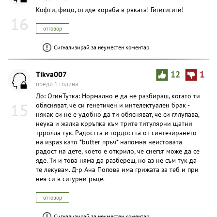
Кофти, фицо, отиде кораба в ряката! Гигигигиги!
16
отговор
Сигнализирай за неуместен коментар
Tikva007
12
1
преди 1 година
До: ОгинТутка: Нормално е да не разбираш, когато ти
15
обясняват, че си генетичен и интелектуален брак -
някак си не е удобно да ти обясняват, че си гллупава,
неука и жалка крръпка към трите титулярни щатни
трролла тук. Радостта и гордостта от синтезирането
на израз като *butter пръч* напомня неистовата
радост на дете, което е открило, че снегът може да се
яде. Ти и това няма да разбереш, но аз не съм тук да
те лекувам. Д-р Ана Попова има грижата за теб и при
нея си в сигурни ръце.
отговор
Сигнализирай за неуместен коментар