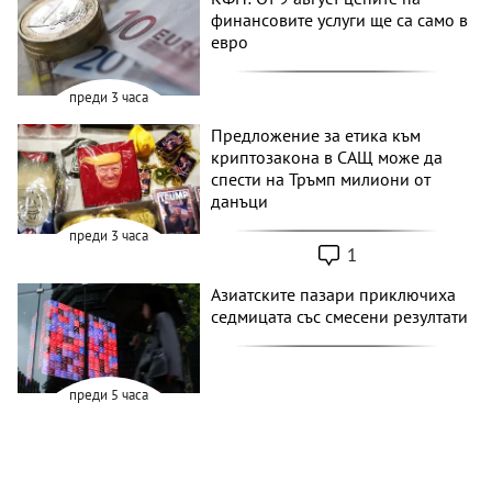
финансовите услуги ще са само в
евро
преди 3 часа
Предложение за етика към
криптозакона в САЩ може да
спести на Тръмп милиони от
данъци
преди 3 часа
1
Азиатските пазари приключиха
седмицата със смесени резултати
преди 5 часа