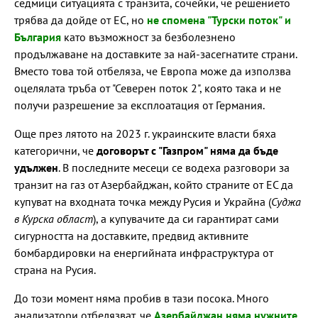
седмици ситуацията с транзита, сочейки, че решението
трябва да дойде от ЕС, но
не спомена "Турски поток" и
България
като възможност за безболезнено
продължаване на доставките за най-засегнатите страни.
Вместо това той отбеляза, че Европа може да използва
оцелялата тръба от "Северен поток 2", която така и не
получи разрешение за експлоатация от Германия.
Още през лятото на 2023 г. украинските власти бяха
категорични, че
договорът с "Газпром" няма да бъде
удължен
. В последните месеци се водеха разговори за
транзит на газ от Азербайджан, който страните от ЕС да
купуват на входната точка между Русия и Украйна (
Суджа
в Курска област
), а купувачите да си гарантират сами
сигурността на доставките, предвид активните
бомбардировки на енергийната инфраструктура от
страна на Русия.
До този момент няма пробив в тази посока. Много
анализатори отбелязват, че
Азербайджан няма нужните