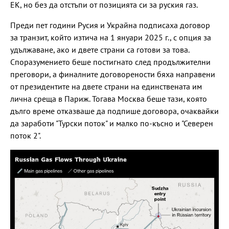
ЕК, но без да отстъпи от позицията си за руския газ.
Преди пет години Русия и Украйна подписаха договор
за транзит, който изтича на 1 януари 2025 г., с опция за
удължаване, ако и двете страни са готови за това.
Споразумението беше постигнато след продължителни
преговори, а финалните договорености бяха направени
от президентите на двете страни на единствената им
лична среща в Париж. Тогава Москва беше тази, която
дълго време отказваше да подпише договора, очаквайки
да заработи "Турски поток" и малко по-късно и "Северен
поток 2".