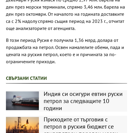
ден през морски терминали, спрямо 3,46 млн. барела на
ден през октомври. От началото на годината доставките
са с 2% надолу спрямо същия период на 2023 г., отчитат
още анализаторите от агенцията.
В този период Русия е получила 1,36 млрд. долара от
продажбата на петрол. Освен намалелите обеми, пада и
цената на руския петрол, което е и причината за по-
ограничените приходи.
СВЪРЗАНИ СТАТИИ
Индия си осигури евтин руски
петрол за следващите 10
години
Приходите от търговия с
петрол в руския бюджет се