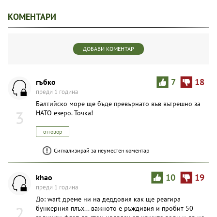
КОМЕНТАРИ
ДОБАВИ КОМЕНТАР
гъбко
7
18
преди 1 година
Балтийско море ще бъде превърнато във вътрешно за
3
НАТО езеро. Точка!
отговор
Сигнализирай за неуместен коментар
khao
10
19
преди 1 година
До: wart дреме ни на деддовия как ще реагира
2
бункерния плъх... важното е ръждивия и пробит 50