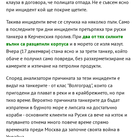
клауза в договора, че полицата отпада. Не е съвсем ясно
при инцидент кой ще покрие щетите.
Такива инциденти вече се случиха на няколко пъти. Само
в последните три дни инциденти претърпяха три руски
танкера в Керченския пролив. При
два от тях силните
вълни са разцепили корпуса
и в морето се изля мазут.
Вчера (17 декември) стана ясно и за трети танкер, който
обаче е получил само повреди, без разхерметизиране на
камерите и изтичане на петролни продукти.
Според анализатори причината за тези инциденти е
видът на танкерите - от клас "Волгоград", които са
пригодени да плават в реки и в крайбрежието, но при
тихо време. Вероятно причината танкерите да бъдат
изпратени в бурното море е липсата на достатъчно
кораби - основните клиенти на Русия са вече на изток и
пътуването отнема много повече време спрямо
времената преди Москва да започне своята война в
Украйна.