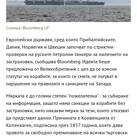
Снимка: Bloomberg LP
Европейски държави, сред които Прибалтийските,
Дания, Норвегия и Швеция започват по-стриктни
проверки на руските петролни танкери за наличието на
застраховки, съобщава Bloomberg. Идеята беше
предложена от Великобритания с цел да се изясни
статутът на корабите, за които се смята, че пътуват в
нарушение на правилата и санкциите на Запада.
Мярката е до голяма степен "пожелателна" - за събиране
на информация, защото няма санкции за корабите без
застраховки, нито някакви мерки за тези, които отказват
да представят данни. Причината е Конвенцията от
Копенхаген, подписана през 1857 година, която дава
правото за свободно преминаване на всички търговски