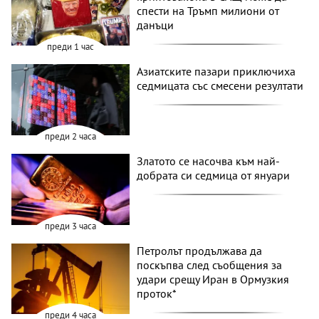
спести на Тръмп милиони от
данъци
преди 1 час
Азиатските пазари приключиха
седмицата със смесени резултати
преди 2 часа
Златото се насочва към най-
добрата си седмица от януари
преди 3 часа
Петролът продължава да
поскъпва след съобщения за
удари срещу Иран в Ормузкия
проток*
преди 4 часа