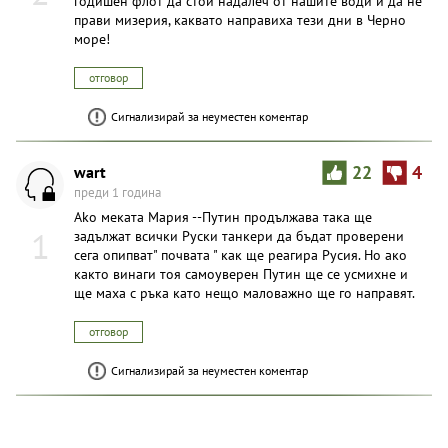
годишен флот да стои надалеч от нашите води и да не
прави мизерия, каквато направиха тези дни в Черно
море!
отговор
Сигнализирай за неуместен коментар
wart
22
4
преди 1 година
Akо меката Мария --Путин продължава така ще
1
задължат всички Руски танкери да бъдат проверени
сега опипват" почвата " как ще реагира Русия. Но ако
както винаги тоя самоуверен Путин ще се усмихне и
ще маха с ръка като нещо маловажно ще го направят.
отговор
Сигнализирай за неуместен коментар