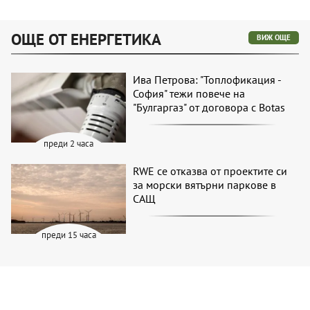
ОЩЕ ОТ ЕНЕРГЕТИКА
ВИЖ ОЩЕ
Ива Петрова: "Топлофикация -
София" тежи повече на
"Булгаргаз" от договора с Botas
преди 2 часа
RWE се отказва от проектите си
за морски вятърни паркове в
САЩ
преди 15 часа