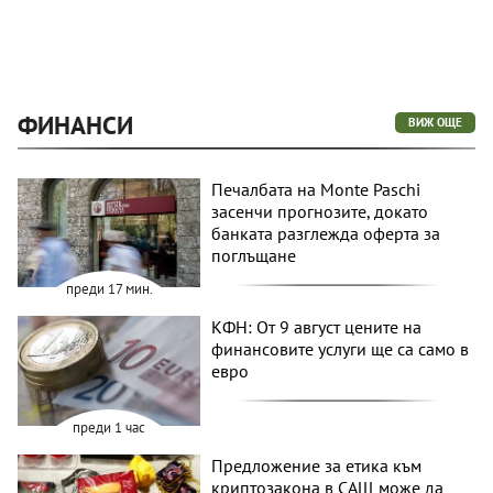
ФИНАНСИ
ВИЖ ОЩЕ
Печалбата на Monte Paschi
засенчи прогнозите, докато
банката разглежда оферта за
поглъщане
преди 17 мин.
КФН: От 9 август цените на
финансовите услуги ще са само в
евро
преди 1 час
Предложение за етика към
криптозакона в САЩ може да