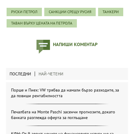
РУСКИ ПЕТРОЛ
САНКЦИИ СРЕЩУ РУСИЯ
ТАНКЕРИ
ТАВАН ВЪРХУ ЦЕНАТА НА ПЕТРОЛА
НАПИШИ КОМЕНТАР
ПОСЛЕДНИ
НАЙ-ЧЕТЕНИ
Порше и Пиех: VW трябва да намали бързо разходите, за
да повиши рентабилността
Печалбата на Monte Paschi засенчи прогнозите, докато
банката разглежда оферта за поглъщане
КФН: От 9 август цените на финансовите услуги ще са