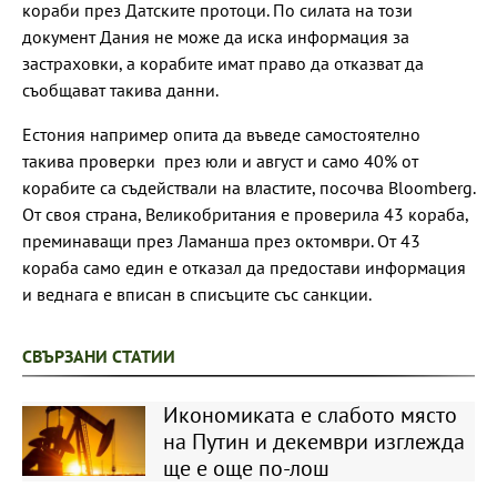
кораби през Датските протоци. По силата на този
документ Дания не може да иска информация за
застраховки, а корабите имат право да отказват да
съобщават такива данни.
Естония например опита да въведе самостоятелно
такива проверки през юли и август и само 40% от
корабите са съдействали на властите, посочва Bloomberg.
От своя страна, Великобритания е проверила 43 кораба,
преминаващи през Ламанша през октомври. От 43
кораба само един е отказал да предостави информация
и веднага е вписан в списъците със санкции.
СВЪРЗАНИ СТАТИИ
Икономиката е слабото място
на Путин и декември изглежда
ще е още по-лош