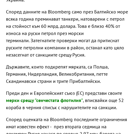
Според данните на Bloomberg само през Балтийско море
всяка година преминават танкери, натоварени с петрол
на стойност към 60 млрд. долара. Това е близо 40% от
износа на руски петрол през морски
терминали. Затегнатите проверки могат да притиснат
руските петролни компании в район, останал като цяло
незасегнат от санкциите срещу Русия.
Държавите, които подкрепят мярката, са Полша,
Германия, Нидерландия, Великобритания, петте
Скандинавски страни и трите Прибалтийски.
Преди ден и Европейският съюз (ЕС) представи своите
мерки срещу "сенчестата флотилия"
, вписвайки още 52
кораба в черния списък с нарушителите на санкции.
Според оценката на Bloomberg последните ограничения
имат известен ефект - през втората седмица на
декември Русия изнася по средно 2,97 млн. барела на