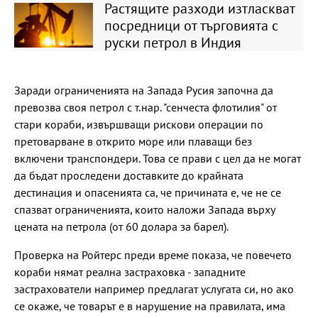
Растящите разходи изтласкват
посредници от търговията с
руски петрол в Индия
Заради ограниченията на Запада Русия започна да
превозва своя петрол с т.нар. "сенчеста флотилия" от
стари кораби, извършващи рискови операции по
претоварване в открито море или плаващи без
включени транспондери. Това се прави с цел да не могат
да бъдат проследени доставките до крайната
дестинация и опасенията са, че причината е, че не се
спазват ограниченията, които наложи Запада върху
цената на петрола (от 60 долара за барел).
Проверка на Ройтерс преди време показа, че повечето
кораби нямат реална застраховка - западните
застрахователи например предлагат услугата си, но ако
се окаже, че товарът е в нарушение на правилата, има