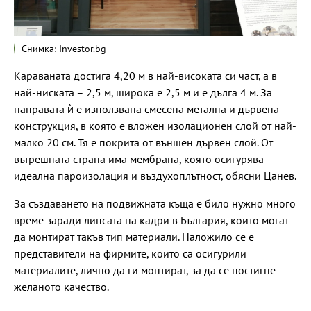
Снимка: Investor.bg
Караваната достига 4,20 м в най-високата си част, а в
най-ниската – 2,5 м, широка е 2,5 м и е дълга 4 м. За
направата ѝ е използвана смесена метална и дървена
конструкция, в която е вложен изолационен слой от най-
малко 20 см. Тя е покрита от външен дървен слой. От
вътрешната страна има мембрана, която осигурява
идеална пароизолация и въздухоплътност, обясни Цанев.
За създаването на подвижната къща е било нужно много
време заради липсата на кадри в България, които могат
да монтират такъв тип материали. Наложило се е
представители на фирмите, които са осигурили
материалите, лично да ги монтират, за да се постигне
желаното качество.