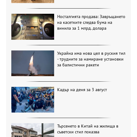
Носталгията продава: Завръщането
на касетките следва бума на
винила за 1 млрд. долара
Украйна има нова цел в руския тил
- трудните за намиране установки
за балистични ракети
Кадър на деня за 3 август
Търсенето в Китай на жилища в
съветски стил показва