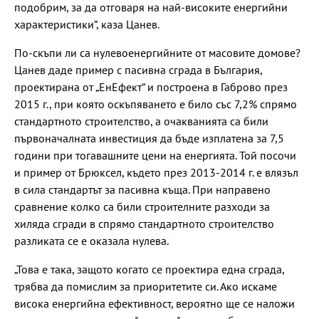
подобрим, за да отговаря на най-високите енергийни
характеристики“, каза Цанев.
По-скъпи ли са нулевоенергийните от масовите домове?
Цанев даде пример с пасивна сграда в България,
проектирана от „ЕнЕфект“ и построена в Габрово през
2015 г., при която оскъпяването е било със 7,2% спрямо
стандартното строителство, а очакванията са били
първоначалната инвестиция да бъде изплатена за 7,5
години при тогавашните цени на енергията. Той посочи
и пример от Брюксел, където през 2013-2014 г. е влязъл
в сила стандартът за пасивна къща. При направено
сравнение колко са били строителните разходи за
хиляда сгради в спрямо стандартното строителство
разликата се е оказала нулева.
„Това е така, защото когато се проектира една сграда,
трябва да помислим за приоритетите си. Ако искаме
висока енергийна ефективност, вероятно ще се наложи