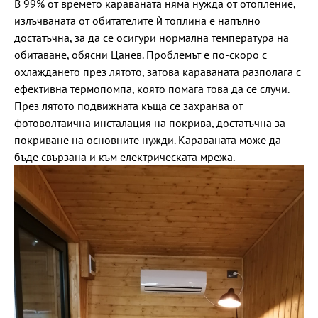
В 99% от времето караваната няма нужда от отопление,
излъчваната от обитателите ѝ топлина е напълно
достатъчна, за да се осигури нормална температура на
обитаване, обясни Цанев. Проблемът е по-скоро с
охлаждането през лятото, затова караваната разполага с
ефективна термопомпа, която помага това да се случи.
През лятото подвижната къща се захранва от
фотоволтаична инсталация на покрива, достатъчна за
покриване на основните нужди. Караваната може да
бъде свързана и към електрическата мрежа.