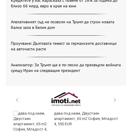
Кредитите у нас нараснаха с повече от 16% за година до
близо 66 млрд. евро в края на юни
Апелативният съд не позволи на Тръмп да строи новата
бална зала в Белия дом
Проучване: Дълговата тежест за германските доставчици
на авточасти расте
Анализатор: За Тръмп ще е по-лесно да прехвърли войната
срещу Иран на следващия президент
и
дава под наем, Двустаен
апартамент, 65 m2 София, Младост
4, 550 EUR