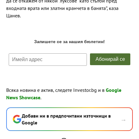
да се откажем от някои "луксове" като стълби пред
входната врата или златни кранчета в банята“, каза
Цанев.
Всяка новина е актив, следете Investor.bg и в
Google
News Showcase
.
Добави ни в предпочитани източници в
→
Google