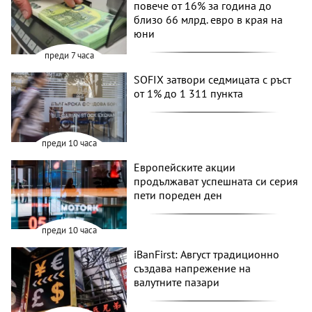
повече от 16% за година до
близо 66 млрд. евро в края на
юни
преди 7 часа
SOFIX затвори седмицата с ръст
от 1% до 1 311 пункта
преди 10 часа
Европейските акции
продължават успешната си серия
пети пореден ден
преди 10 часа
iBanFirst: Август традиционно
създава напрежение на
валутните пазари