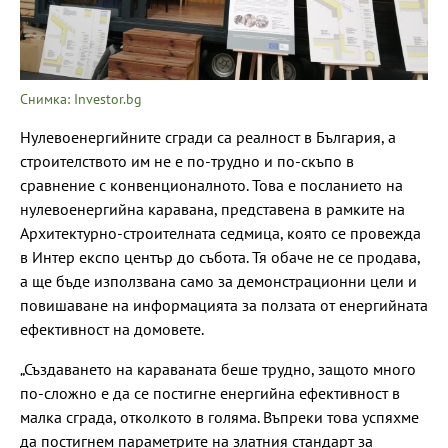
Снимка: Investor.bg
Нулевоенергийните сгради са реалност в България, а
строителството им не е по-трудно и по-скъпо в
сравнение с конвенционалното. Това е посланието на
нулевоенергийна каравана, представена в рамките на
Архитектурно-строителната седмица, която се провежда
в Интер експо център до събота. Тя обаче не се продава,
а ще бъде използвана само за демонстрационни цели и
повишаване на информацията за ползата от енергийната
ефективност на домовете.
„Създаването на караваната беше трудно, защото много
по-сложно е да се постигне енергийна ефективност в
малка сграда, отколкото в голяма. Въпреки това успяхме
да постигнем параметрите на златния стандарт за