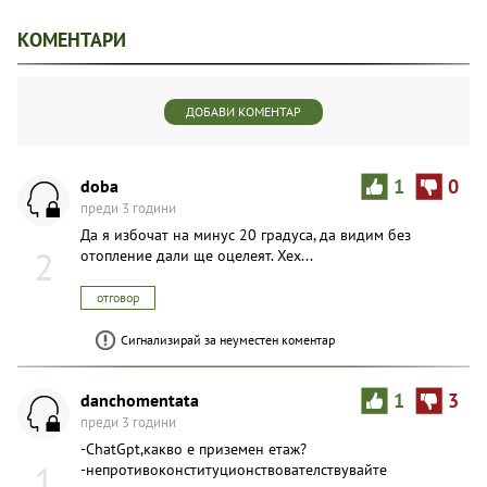
КОМЕНТАРИ
ДОБАВИ КОМЕНТАР
doba
1
0
преди 3 години
Да я избочат на минус 20 градуса, да видим без
2
отопление дали ще оцелеят. Хех...
отговор
Сигнализирай за неуместен коментар
danchomentata
1
3
преди 3 години
-ChatGpt,какво е приземен етаж?
1
-непротивоконституционствователствувайте