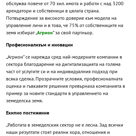
обслужва повече от 70 хил. имота и работи с над 3200
арендатори и собственици в цялата страна.
Потвърждение за високото доверие към модела на
управление личи и в това, че 75% от собствениците на
земя избират „
Агрион
“ за свой партньор.
Професионализъм и иновации
„Агрион“ се нарежда сред най-модерните компании в
сектора благодарение на дигитализацията на голяма
част от услугите си и на индивидуалния подход при
всяка сделка. Прозрачните условия, професионалната
оценка и гъвкавите решения превърнаха компанията в
пример за новите стандарти в управлението на
земеделска земя.
Екипно постижение
„Работата в земеделския сектор не е лесна. Зад всички
наши резултати стоят реални хора, отношения и