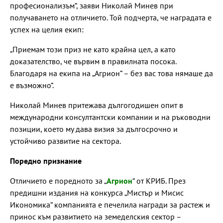
професионализъм“, заяви Николай Минев при
получаването на отличието. Той подчерта, че наградата е
успех на целия екип:
„Приемам този приз не като крайна цел, а като
доказателство, че вървим в правилната посока.
Благодаря на екипа на „Агрион” – без вас това нямаше да
е възможно“.
Николай Минев притежава дългогодишен опит в
международни консултантски компании и на ръководни
позиции, което му дава визия за дългосрочно и
устойчиво развитие на сектора.
Поредно признание
Отличието е поредното за „
Агрион
“ от КРИБ. През
предишни издания на конкурса „Мистър и Мисис
Икономика“ компанията е печелила награди за растеж и
принос към развитието на земеделския сектор –