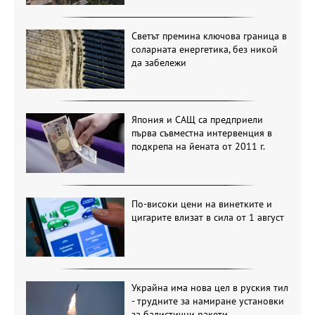
Светът премина ключова граница в
соларната енергетика, без никой
да забележи
Япония и САЩ са предприели
първа съвместна интервенция в
подкрепа на йената от 2011 г.
По-високи цени на винетките и
цигарите влизат в сила от 1 август
Украйна има нова цел в руския тил
- трудните за намиране установки
за балистични ракети