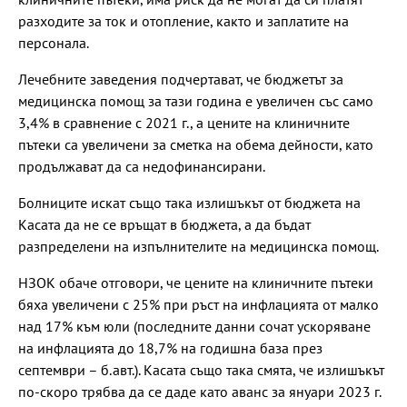
разходите за ток и отопление, както и заплатите на
персонала.
Лечебните заведения подчертават, че бюджетът за
медицинска помощ за тази година е увеличен със само
3,4% в сравнение с 2021 г., а цените на клиничните
пътеки са увеличени за сметка на обема дейности, като
продължават да са недофинансирани.
Болниците искат също така излишъкът от бюджета на
Касата да не се връщат в бюджета, а да бъдат
разпределени на изпълнителите на медицинска помощ.
НЗОК обаче отговори, че цените на клиничните пътеки
бяха увеличени с 25% при ръст на инфлацията от малко
над 17% към юли (последните данни сочат ускоряване
на инфлацията до 18,7% на годишна база през
септември – б.авт.). Касата също така смята, че излишъкът
по-скоро трябва да се даде като аванс за януари 2023 г.