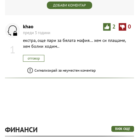
ДОБАВИ КОМЕНТАР
khao
2
0
преди 3 години
екстра, още пари за бялата мафия... хем си плащаме,
1
хем болни ходим..
отговор
Сигнализирай за неуместен коментар
ФИНАНСИ
ВИЖ ОЩЕ