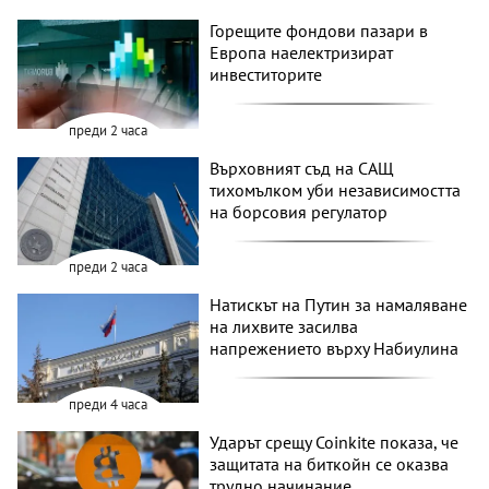
Горещите фондови пазари в
Европа наелектризират
инвеститорите
преди 2 часа
Върховният съд на САЩ
тихомълком уби независимостта
на борсовия регулатор
преди 2 часа
Натискът на Путин за намаляване
на лихвите засилва
напрежението върху Набиулина
преди 4 часа
Ударът срещу Coinkite показа, че
защитата на биткойн се оказва
трудно начинание