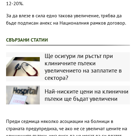
12-20%.
За да влезе в сила едно такова увеличение, трябва да
бъде подписан анекс на Националния рамков договор.
СВЪРЗАНИ СТАТИИ
Ще осигури ли ръстът при
клиничните пътеки
увеличението на заплатите в
сектора?
Най-ниските цени на клинични
пътеки ще бъдат увеличени
Преди седмица няколко асоциации на болници в
страната предупредиха, че ако не се увеличат цените на
клиничните пътеки, има риск да не могат да си платят