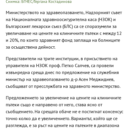
Снимка: БГНЕС/Гергана Костадинова
Министерството на здравеопазването, Надзорният съвет
на Националната здравноосигурителна каса (НЗОК) и
Българският лекарски съюз (БЛС) са се споразумели за
увеличаване на цените на клиничните пътеки с между 12
и 20%, по които здравният фонд заплаща на болниците
за осъществена дейност.
Представители на трите институции, в присъствието на
управителя на НЗОК проф. Петко Салчев, са провели
извънредна среща днес по предложение на служебния
министър на здравеопазването д-р Асен Меджидиев,
съобщават от пресслужбата на здравното министерство.
Предложението за увеличение на цените на клиничните
пътеки също е направено от него, става ясно от
съобщението. На срещата обаче не е постигнат консенсус
точно колко да е увеличението. Вариантът, който ще се
разглежда, е за ръст на цените на пътеките в диапазона