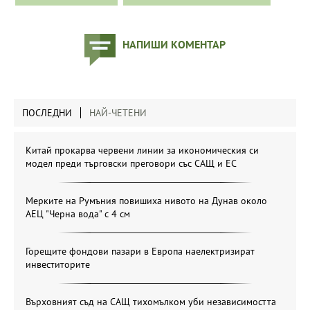
НАПИШИ КОМЕНТАР
ПОСЛЕДНИ
НАЙ-ЧЕТЕНИ
Китай прокарва червени линии за икономическия си
модел преди търговски преговори със САЩ и ЕС
Мерките на Румъния повишиха нивото на Дунав около
АЕЦ "Черна вода" с 4 см
Горещите фондови пазари в Европа наелектризират
инвеститорите
Върховният съд на САЩ тихомълком уби независимостта