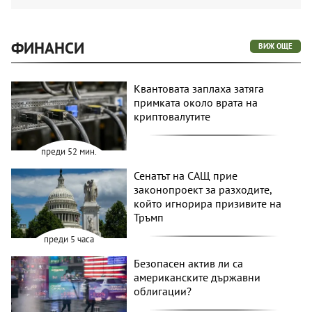
ФИНАНСИ
ВИЖ ОЩЕ
Квантовата заплаха затяга
примката около врата на
криптовалутите
преди 52 мин.
Сенатът на САЩ прие
законопроект за разходите,
който игнорира призивите на
Тръмп
преди 5 часа
Безопасен актив ли са
американските държавни
облигации?