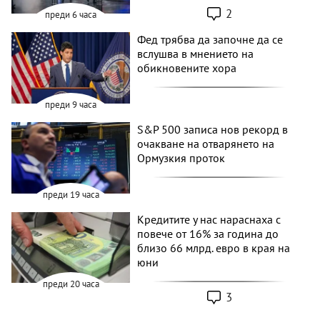
2
преди 6 часа
Фед трябва да започне да се
вслушва в мнението на
обикновените хора
преди 9 часа
S&P 500 записа нов рекорд в
очакване на отварянето на
Ормузкия проток
преди 19 часа
Кредитите у нас нараснаха с
повече от 16% за година до
близо 66 млрд. евро в края на
юни
преди 20 часа
3