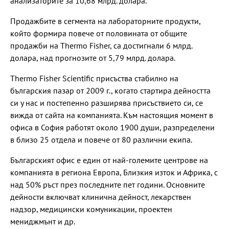
анализаторите за 10,68 млрд. долара.
Продажбите в сегмента на лабораторните продукти,
който формира повече от половината от общите
продажби на Thermo Fisher, са достигнали 6 млрд.
долара, над прогнозите от 5,79 млрд. долара.
Thermo Fisher Scientific присъства стабилно на
българския пазар от 2009 г., когато стартира дейността
си у нас и постепенно разширява присъствието си, се
вижда от сайта на компанията. Към настоящия момент в
офиса в София работят около 1900 души, разпределени
в близо 25 отдела и повече от 80 различни екипа.
Българският офис е един от най-големите центрове на
компанията в региона Европа, Близкия изток и Африка, с
над 50% ръст през последните пет години. Основните
дейности включват клинична дейност, лекарствен
надзор, медицински комуникации, проектен
мениджмънт и др.