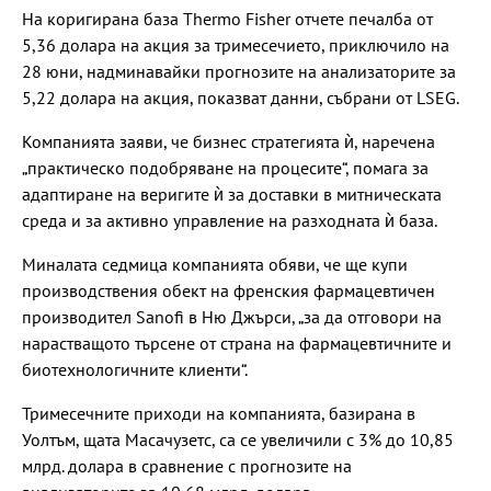
На коригирана база Thermo Fisher отчете печалба от
5,36 долара на акция за тримесечието, приключило на
28 юни, надминавайки прогнозите на анализаторите за
5,22 долара на акция, показват данни, събрани от LSEG.
Компанията заяви, че бизнес стратегията ѝ, наречена
„практическо подобряване на процесите“, помага за
адаптиране на веригите ѝ за доставки в митническата
среда и за активно управление на разходната ѝ база.
Миналата седмица компанията обяви, че ще купи
производствения обект на френския фармацевтичен
производител Sanofi в Ню Джърси, „за да отговори на
нарастващото търсене от страна на фармацевтичните и
биотехнологичните клиенти“.
Тримесечните приходи на компанията, базирана в
Уолтъм, щата Масачузетс, са се увеличили с 3% до 10,85
млрд. долара в сравнение с прогнозите на