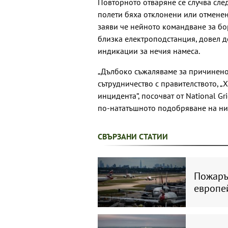
Повторното отваряне се случва след
полети бяха отклонени или отмене
заяви че нейното командване за б
близка електроподстанция, довел д
индикации за нечия намеса.
„Дълбоко съжаляваме за причинено
сътрудничество с правителството, „
инцидента“, посочват от National Gr
по-нататъшното подобряване на нив
СВЪРЗАНИ СТАТИИ
Пожарът
европе