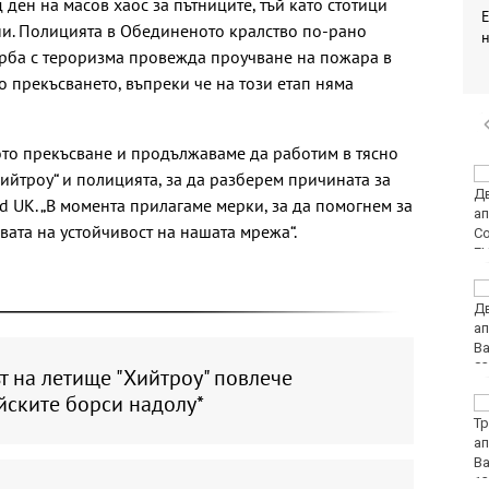
 ден на масов хаос за пътниците, тъй като стотици
ни. Полицията в Обединеното кралство по-рано
орба с тероризма провежда проучване на пожара в
о прекъсването, въпреки че на този етап няма
то прекъсване и продължаваме да работим в тясно
Украйна: Не сме
Хийтроу“ и полицията, за да разберем причината за
насочвали умишлено
id UK. „В момента прилагаме мерки, за да помогнем за
дрон към България
ата на устойчивост на нашата мрежа“.
Седмичен хороскоп 10
август - 16 август 2026
 на летище "Хийтроу" повлече
йските борси надолу*
Полицията във Варна
излезе с призив и
съвети към
плажуващите