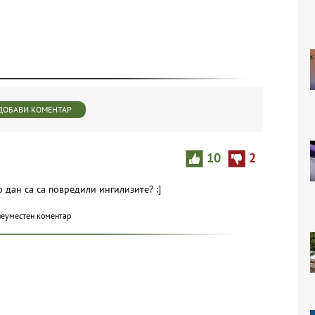
ДОБАВИ КОМЕНТАР
10
2
 дан са са повредили ингилизите? :]
неуместен коментар