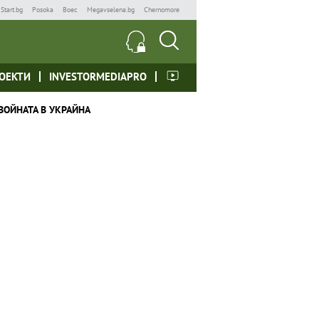
Start.bg
Posoka
Boec
Megavselena.bg
Chernomore
ОЕКТИ
INVESTORMEDIAPRO
ВОЙНАТА В УКРАЙНА