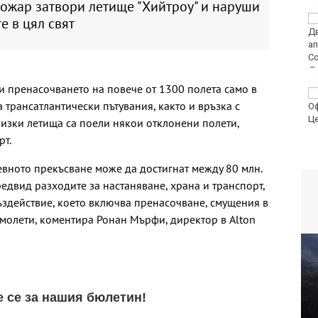
пожар затвори летище "Хийтроу" и наруши
Черно море
е в цял свят
представи
дублиращия си отбор
за есента
и пренасочването на повече от 1300 полета само в
МВнР привика
а трансатлантически пътувания, както и връзка с
посланичката на
Украйна у нас
лизки летища са поели някои отклонени полети,
рт.
вното прекъсване може да достигнат между 80 млн.
редвид разходите за настаняване, храна и транспорт,
здействие, което включва пренасочване, смущения в
молети, коментира Ронан Мърфи, директор в Alton