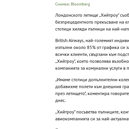
Снимка: Bloomberg
Лондонското летище „Хийтроу“ съоб
безпрецедентното прекъсване на ел
стотици хиляди пътници на най-нат
British Airways, най-големият индив
изпълни около 85% от графика си з
всички клиенти, свързани към подст
„Хийтроу“, което позволява възобн
компанията за комунални услуги в п
„Имаме стотици допълнителни коле
добавихме полети към днешния граф
през летището“, коментира говорите
днес.
„Хийтроу“ посъветва пътниците, коит
авиокомпанията си за най-актуална