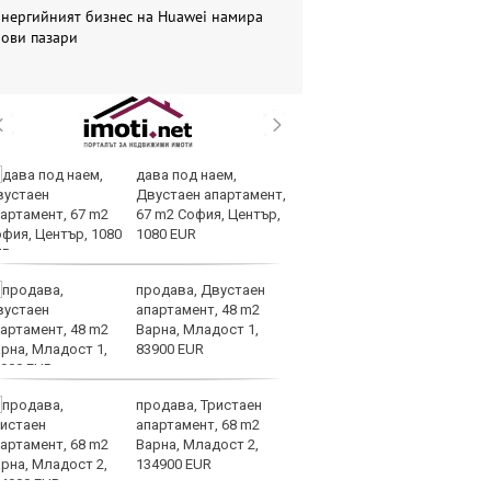
Енергийният бизнес на Huawei намира
нови пазари
дава под наем,
Ис
Двустаен апартамент,
па
67 m2 София, Център,
о
1080 EUR
продава, Двустаен
В
апартамент, 48 m2
ик
Варна, Младост 1,
но
83900 EUR
продава, Тристаен
Тр
апартамент, 68 m2
зл
Варна, Младост 2,
в
134900 EUR
е