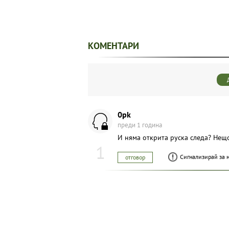
КОМЕНТАРИ
0pk
преди 1 година
И няма открита руска следа? Нещо
1
Сигнализирай за 
отговор