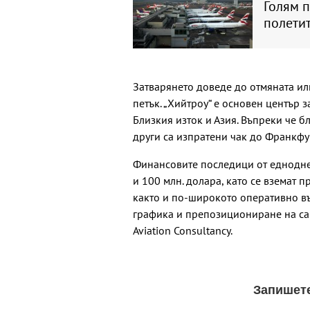
Голям 
полетит
Затварянето доведе до отмяната ил
петък. „Хийтроу“ е основен център з
Близкия изток и Азия. Въпреки че б
други са изпратени чак до Франкфу
Финансовите последици от еднодне
и 100 млн. долара, като се вземат п
както и по-широкото оперативно въ
графика и препозициониране на са
Aviation Consultancy.