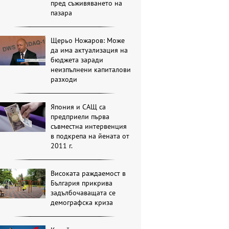
пред съживяването на
пазара
Щерьо Ножаров: Може
да има актуализация на
бюджета заради
неизпълнени капиталови
разходи
Япония и САЩ са
предприели първа
съвместна интервенция
в подкрепа на йената от
2011 г.
Високата раждаемост в
България прикрива
задълбочаващата се
демографска криза