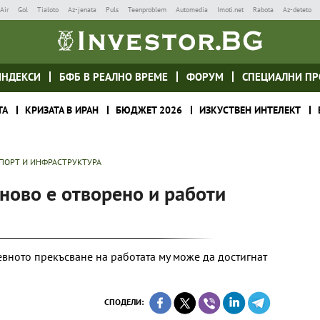
Air
Gol
Tialoto
Az-jenata
Puls
Teenproblem
Automedia
Imoti.net
Rabota
Az-deteto
ИНДЕКСИ
БФБ В РЕАЛНО ВРЕМЕ
ФОРУМ
СПЕЦИАЛНИ ПР
ТА
КРИЗАТА В ИРАН
БЮДЖЕТ 2026
ИЗКУСТВЕН ИНТЕЛЕКТ
ПОРТ И ИНФРАСТРУКТУРА
ново е отворено и работи
вното прекъсване на работата му може да достигнат
СПОДЕЛИ: