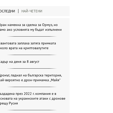
ОСЛЕДНИ
НАЙ-ЧЕТЕНИ
ран намекна за сделка за Ормуз, но
амо ако условията му бъдат изпълнени
вантовата заплаха затяга примката
коло врата на криптовалутите
адър на деня за 8 август
ронът, паднал на българска територия,
най-вероятно е дрон-примамка „Майя“
ъздадена през 2022 г. компания е в
сновата на украинските атаки с дронове
срещу Русия