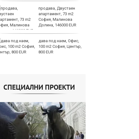
продава, Двустаен
И
апартамент, 73 m2
ин
София, Малинова
с 
Долина, 146000 EUR
те
дава под наем, Офис,
Ту
100 m2 София, Център,
дв
800 EUR
къ
в
СПЕЦИАЛНИ ПРОЕКТИ