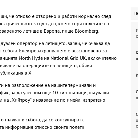
П
щи, че отново е отворено и работи нормално след
ектричеството за цял ден, което спря полетите на
И
овареното летище в Европа, пише Bloomberg.
с
идуален оператор на летището, заяви, че очаква да
а събота. Електрозахранването е възстановено за
К
анцията North Hyde на National Grid UK, включително
о
овяване на операциите на летището, обяви
убликация в X.
К
ги на разположение на нашите терминали и
Д
ик, за да улесним още 10 хил. пътници, пътуващи
л на „Хийтроу“ в изявление по имейл, изпратено
С
о пътуват в събота, да се консултират с
о
та информация относно своите полети.