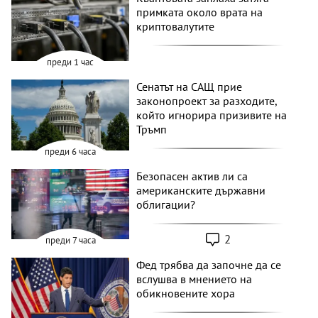
примката около врата на
криптовалутите
преди 1 час
Сенатът на САЩ прие
законопроект за разходите,
който игнорира призивите на
Тръмп
преди 6 часа
Безопасен актив ли са
американските държавни
облигации?
2
преди 7 часа
Фед трябва да започне да се
вслушва в мнението на
обикновените хора