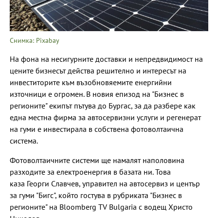
Снимка: Pixabay
На фона на несигурните доставки и непредвидимост на
цените бизнесът действа решително и интересът на
инвеститорите към възобновяемите енергийни
източници е огромен. В новия епизод на "Бизнес в
регионите" екипът пътува до Бургас, за да разбере как
една местна фирма за автосервизни услуги и регенерат
на гуми е инвестирала в собствена фотоволтаична
система.
Фотоволтаичните системи ще намалят наполовина
разходите за електроенергия в базата ни. Това
каза Георги Славчев, управител на автосервиз и център
за гуми "Бигс", който гостува в рубриката "Бизнес в
регионите" на Bloomberg TV Bulgaria с водещ Христо