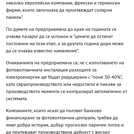
няколко европейски компании, френски и германски
фирми, които започнаха да произвеждат соларни
панели”.
По думите на предприемача до края на годината се
очаква пазарът да се успокои и “цените да останат
постоянни на този етап, а за другата година дори може
да се очаква известно намаление”.
Очакванията на предприемача са, че с използването на
фотоволтаичната инсталация разходите за
електроенергия ще бъдат редуцирани с “поне 30-40%”,
като свръхпроизводството или недостигът в пикови за
производството моменти се контролират автоматично от
системата.
Компаниите, които искат да ползват банково
финансиране за фотоволтаични централи, трябва да
имат добра история, добър прогнозен паричен поток и
да притежават производствена дейност с високо