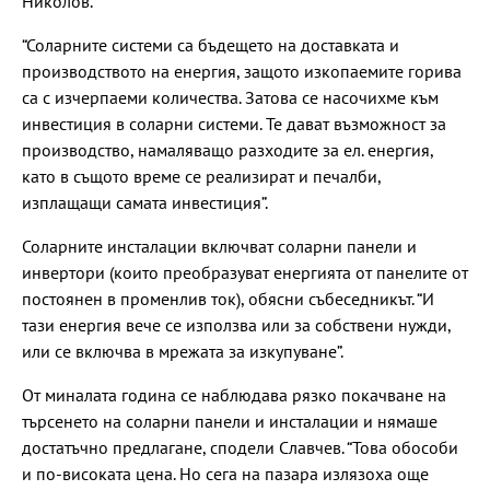
Николов.
“Соларните системи са бъдещето на доставката и
производството на енергия, защото изкопаемите горива
са с изчерпаеми количества. Затова се насочихме към
инвестиция в соларни системи. Те дават възможност за
производство, намаляващо разходите за ел. енергия,
като в същото време се реализират и печалби,
изплащащи самата инвестиция”.
Соларните инсталации включват соларни панели и
инвертори (които преобразуват енергията от панелите от
постоянен в променлив ток), обясни събеседникът. “И
тази енергия вече се използва или за собствени нужди,
или се включва в мрежата за изкупуване”.
От миналата година се наблюдава рязко покачване на
търсенето на соларни панели и инсталации и нямаше
достатъчно предлагане, сподели Славчев. “Това обособи
и по-високата цена. Но сега на пазара излязоха още