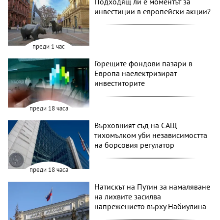
Подходящ ли е моментът за
инвестиции в европейски акции?
преди 1 час
Горещите фондови пазари в
Европа наелектризират
инвеститорите
преди 18 часа
Върховният съд на САЩ
тихомълком уби независимостта
на борсовия регулатор
преди 18 часа
Натискът на Путин за намаляване
на лихвите засилва
напрежението върху Набиулина