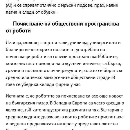
(AI) и се справят отлично с мръсни подове, прах, кални
петна и следи от обувки.
Почистване на обществени пространства
от роботи
Летища, молове, спортни зали, училища, университети и
болници вече откриха ползите от употребата на
почистващи роботи за големи пространства. Роботите,
които чистят с помощта на изкуствен интелект, са бързи,
сръчни и постигат отлични резултати, когато се борят със
средно или тежко замърсените обществени сгради. В
това се убедиха хиляди фирми у нас.
Истината е, че роботите за почистване са все още новост
на българския пазар. В Западна Европа са често срещано
явление, тъй като индустрията разчита на тях. България е
сред последните държави, в които роботите пристигнаха
и веднага предизвикаха интерес у представителите на