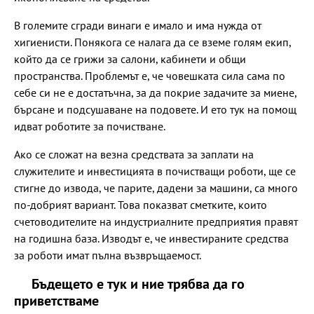
В големите сгради винаги е имало и има нужда от
хигиенисти. Понякога се налага да се вземе голям екип,
който да се грижи за салони, кабинети и общи
пространства. Проблемът е, че човешката сила сама по
себе си не е достатъчна, за да покрие задачите за миене,
бърсане и подсушаване на подовете. И ето тук на помощ
идват роботите за почистване.
Ако се сложат на везна средствата за заплати на
служителите и инвестицията в почистващи роботи, ще се
стигне до извода, че парите, дадени за машини, са много
по-добрият вариант. Това показват сметките, които
счетоводителите на индустриалните предприятия правят
на годишна база. Изводът е, че инвестираните средства
за роботи имат пълна възвръщаемост.
Бъдещето е тук и ние трябва да го
приветстваме