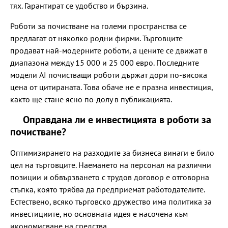
тях. Гарантират се удобство и бързина.
Роботи за почистване на големи пространства се
предлагат от няколко родни фирми. Търговците
продават най-модерните роботи, а цените се движат в
диапазона между 15 000 и 25 000 евро. Последните
модели AI почистващи роботи държат дори по-висока
цена от цитираната. Това обаче не е празна инвестиция,
както ще стане ясно по-долу в публикацията.
Оправдана ли е инвестицията в роботи за
почистване?
Оптимизирането на разходите за бизнеса винаги е било
цел на търговците. Наемането на персонал на различни
позиции и обвързването с трудов договор е отговорна
стъпка, която трябва да предприемат работодателите.
Естествено, всяко търговско дружество има политика за
инвестициите, но основната идея е насочена към
икономисване на средства.