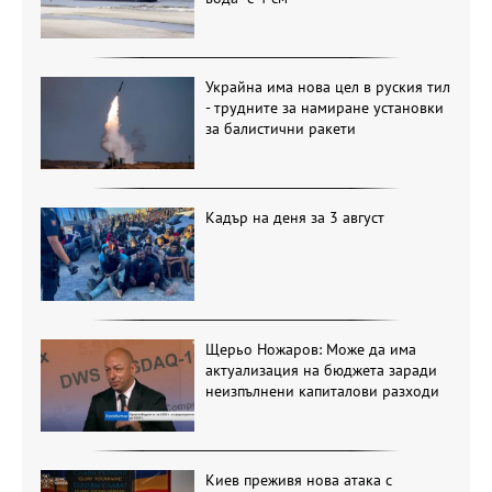
Украйна има нова цел в руския тил
- трудните за намиране установки
за балистични ракети
Кадър на деня за 3 август
Щерьо Ножаров: Може да има
актуализация на бюджета заради
неизпълнени капиталови разходи
Киев преживя нова атака с