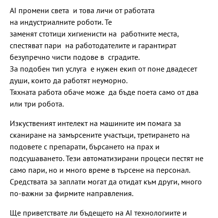
AI промени света и това личи от работата
на индустриалните роботи. Те
заменят стотици хигиенисти на работните места,
спестяват пари на работодателите и гарантират
безупречно чисти подове в сградите.
За подобен тип услуга е нужен екип от поне двадесет
души, които да работят неуморно.
Тяхната работа обаче може да бъде поета само от два
или три робота.
Изкуственият интелект на машините им помага за
сканиране на замърсените участъци, третирането на
подовете с препарати, бърсането на прах и
подсушаването. Тези автоматизирани процеси пестят не
само пари, но и много време в търсене на персонал.
Средствата за заплати могат да отидат към други, много
по-важни за фирмите направления.
Ще приветствате ли бъдещето на AI технологиите и