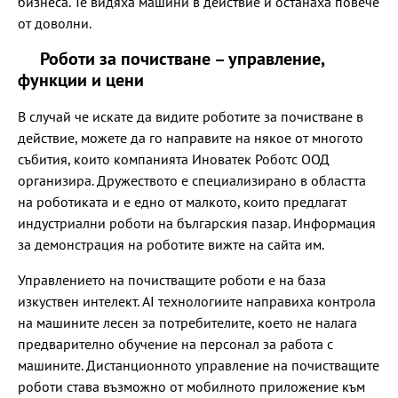
бизнеса. Те видяха машини в действие и останаха повече
от доволни.
Роботи за почистване – управление,
функции и цени
В случай че искате да видите роботите за почистване в
действие, можете да го направите на някое от многото
събития, които компанията Иноватек Роботс ООД
организира. Дружеството е специализирано в областта
на роботиката и е едно от малкото, които предлагат
индустриални роботи на българския пазар. Информация
за демонстрация на роботите вижте на сайта им.
Управлението на почистващите роботи е на база
изкуствен интелект. AI технологиите направиха контрола
на машините лесен за потребителите, което не налага
предварително обучение на персонал за работа с
машините. Дистанционното управление на почистващите
роботи става възможно от мобилното приложение към