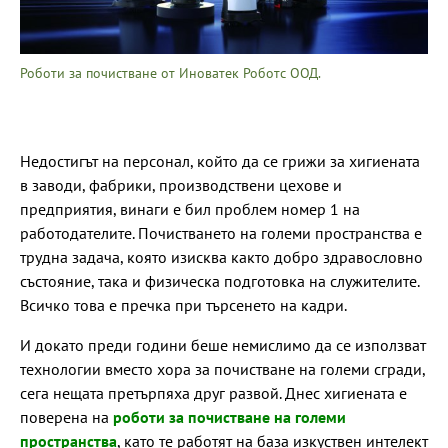
Роботи за почистване от Иноватек Роботс ООД.
Недостигът на персонал, който да се грижи за хигиената
в заводи, фабрики, производствени цехове и
предприятия, винаги е бил проблем номер 1 на
работодателите. Почистването на големи пространства е
трудна задача, която изисква както добро здравословно
състояние, така и физическа подготовка на служителите.
Всичко това е пречка при търсенето на кадри.
И докато преди години беше немислимо да се използват
технологии вместо хора за почистване на големи сгради,
сега нещата претърпяха друг развой. Днес хигиената е
поверена на
роботи за почистване на големи
пространства
, като те работят на база изкуствен интелект