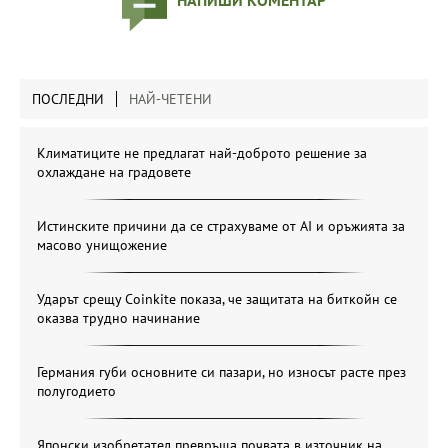
НАПИШИ КОМЕНТАР
ПОСЛЕДНИ
НАЙ-ЧЕТЕНИ
Климатиците не предлагат най-доброто решение за
охлаждане на градовете
Истинските причини да се страхуваме от AI и оръжията за
масово унищожение
Ударът срещу Coinkite показа, че защитата на биткойн се
оказва трудно начинание
Германия губи основните си пазари, но износът расте през
полугодието
Японски изобретател превръща почвата в източник на