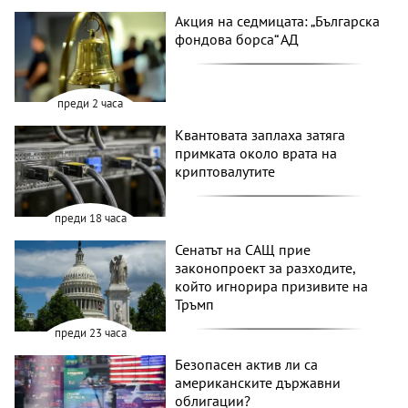
Акция на седмицата: „Българска
фондова борса“ АД
преди 2 часа
Квантовата заплаха затяга
примката около врата на
криптовалутите
преди 18 часа
Сенатът на САЩ прие
законопроект за разходите,
който игнорира призивите на
Тръмп
преди 23 часа
Безопасен актив ли са
американските държавни
облигации?