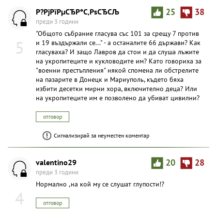
Р?РјРїРµСЂР°С‚РѕСЂСЉ
25
38
преди 3 години
"Общото събрание гласува със 101 за срещу 7 против
5
и 19 въздържали се..." - а останалите 66 държави? Как
гласуваха? И защо Лавров да стои и да слуша лъжите
на укрoпитеците и кукловодите им? Като говориха за
"военни престъпления" някой спомена ли обстрелите
на пазарите в Донецк и Мариуполь, където бяха
избити десетки мирни хора, включително деца? Или
на yкропитeците им е позволено да убиват цивилни?
отговор
Сигнализирай за неуместен коментар
valentino29
20
28
преди 3 години
Нормално ,на кой му се слушат глупости!?
4
отговор