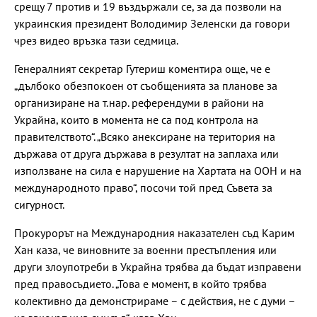
срещу 7 против и 19 въздържали се, за да позволи на
украинския президент Володимир Зеленски да говори
чрез видео връзка тази седмица.
Генералният секретар Гутериш коментира още, че е
„дълбоко обезпокоен от съобщенията за планове за
организиране на т.нар. референдуми в райони на
Украйна, които в момента не са под контрола на
правителството“. „Всяко анексиране на територия на
държава от друга държава в резултат на заплаха или
използване на сила е нарушение на Хартата на ООН и на
международното право“, посочи той пред Съвета за
сигурност.
Прокурорът на Международния наказателен съд Карим
Хан каза, че виновните за военни престъпления или
други злоупотреби в Украйна трябва да бъдат изправени
пред правосъдието. „Това е момент, в който трябва
колективно да демонстрираме – с действия, не с думи –