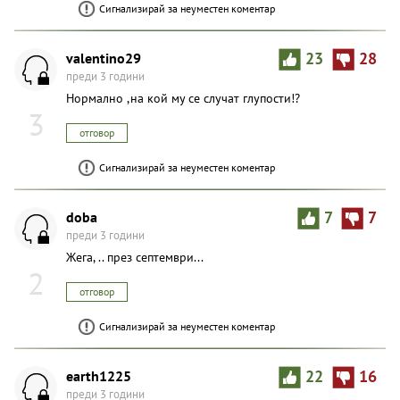
Сигнализирай за неуместен коментар
valentino29
23
28
преди 3 години
Нормално ,на кой му се случат глупости!?
3
отговор
Сигнализирай за неуместен коментар
doba
7
7
преди 3 години
Жега, .. през септември...
2
отговор
Сигнализирай за неуместен коментар
earth1225
22
16
преди 3 години