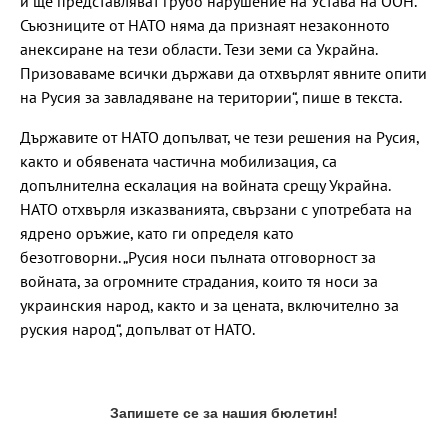
и ще представляват грубо нарушение на Устава на ООН.
Съюзниците от НАТО няма да признаят незаконното
анексиране на тези области. Тези земи са Украйна.
Призоваваме всички държави да отхвърлят явните опити
на Русия за завладяване на територии“, пише в текста.
Държавите от НАТО допълват, че тези решения на Русия,
както и обявената частична мобилизация, са
допълнителна ескалация на войната срещу Украйна.
НАТО отхвърля изказванията, свързани с употребата на
ядрено оръжие, като ги определя като
безотговорни. „Русия носи пълната отговорност за
войната, за огромните страдания, които тя носи за
украинския народ, както и за цената, включително за
руския народ“, допълват от НАТО.