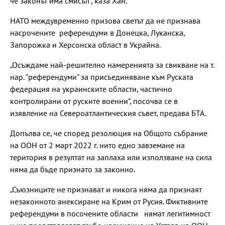
че законът има смисъл“, каза Хан.
НАТО междувременно призова светът да не признава
насрочените референдуми в Донецка, Луканска,
Запорожка и Херсонска област в Украйна.
„Осъждаме най-решително намеренията за свикване на т.
нар. "референдуми" за присъединяване към Руската
федерация на украинските области, частично
контролирани от руските военни“, посочва се в
изявление на Североатлантическия съвет, предава БТА.
Допълва се, че според резолюция на Общото събрание
на ООН от 2 март 2022 г. нито едно завземане на
територия в резултат на заплаха или използване на сила
няма да бъде признато за законно.
„Съюзниците не признават и никога няма да признаят
незаконното анексиране на Крим от Русия. Фиктивните
референдуми в посочените области нямат легитимност