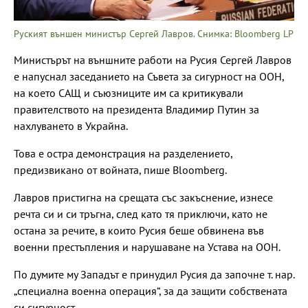
Руският външен министър Сергей Лавров. Снимка: Bloomberg LP
Министърът на външните работи на Русия Сергей Лавров
е напуснал заседанието на Съвета за сигурност на ООН,
на което САЩ и съюзниците им са критикували
правителството на президента Владимир Путин за
нахлуването в Украйна.
Това е остра демонстрация на разделението,
предизвикано от войната, пише Bloomberg.
Лавров пристигна на срещата със закъснение, изнесе
речта си и си тръгна, след като тя приключи, като не
остана за речите, в които Русия беше обвинена във
военни престъпления и нарушаване на Устава на ООН.
По думите му Западът е принудил Русия да започне т. нар.
„специална военна операция“, за да защити собствената
си сигурност.