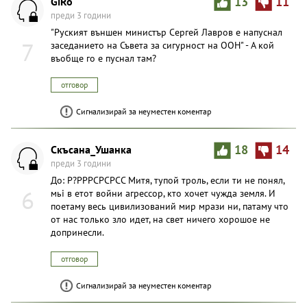
GiRo
13
11
преди 3 години
"Руският външен министър Сергей Лавров е напуснал
7
заседанието на Съвета за сигурност на ООН" - А кой
въобще го е пуснал там?
отговор
Сигнализирай за неуместен коментар
Скъсана_Ушанка
18
14
преди 3 години
До: Р?РРРСРСРСС Митя, тупой тpoль, если ти не понял,
6
мьi в етот войни агрессор, кто хочет чужда земля. И
поетаму весь цивилизований мир мрази ни, патаму что
от нас только зло идет, на свет ничего хорошое не
допринесли.
отговор
Сигнализирай за неуместен коментар