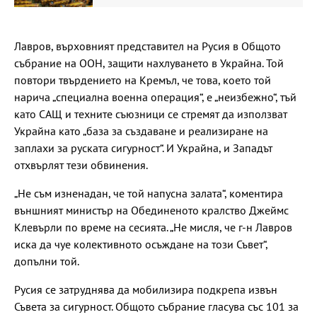
Лавров, върховният представител на Русия в Общото
събрание на ООН, защити нахлуването в Украйна. Той
повтори твърдението на Кремъл, че това, което той
нарича „специална военна операция“, е „неизбежно“, тъй
като САЩ и техните съюзници се стремят да използват
Украйна като „база за създаване и реализиране на
заплахи за руската сигурност“. И Украйна, и Западът
отхвърлят тези обвинения.
„Не съм изненадан, че той напусна залата“, коментира
външният министър на Обединеното кралство Джеймс
Клевърли по време на сесията. „Не мисля, че г-н Лавров
иска да чуе колективното осъждане на този Съвет“,
допълни той.
Русия се затруднява да мобилизира подкрепа извън
Съвета за сигурност. Общото събрание гласува със 101 за