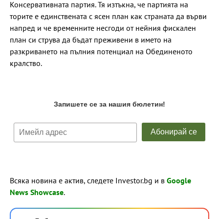
Консервативната партия. Тя изтъкна, че партията на
торите е единствената с ясен план как страната да върви
напред и че временните несгоди от нейния фискален
план си струва да бъдат преживени в името на
разкриването на пълния потенциал на Обединеното
кралство.
Всяка новина е актив, следете Investor.bg и в
Google
News Showcase
.