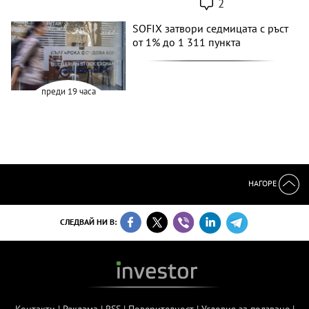
2
SOFIX затвори седмицата с ръст
от 1% до 1 311 пункта
преди 19 часа
НАГОРЕ
СЛЕДВАЙ НИ В:
Контакти
|
Реклама
|
RSS
|
Поверителност
|
Условия за ползване
|