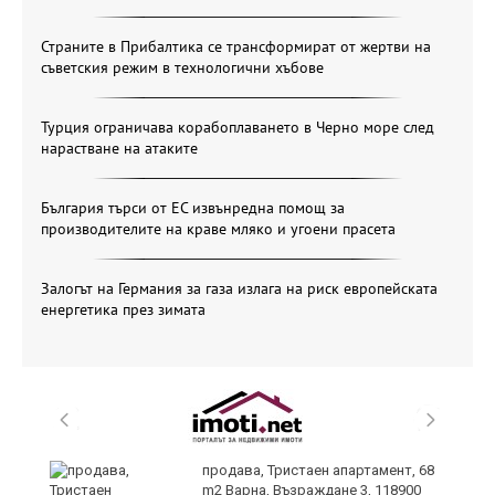
Страните в Прибалтика се трансформират от жертви на
съветския режим в технологични хъбове
Турция ограничава корабоплаването в Черно море след
нарастване на атаките
България търси от ЕС извънредна помощ за
производителите на краве мляко и угоени прасета
Залогът на Германия за газа излага на риск европейската
енергетика през зимата
продава, Тристаен апартамент, 68
m2 Варна, Възраждане 3, 118900