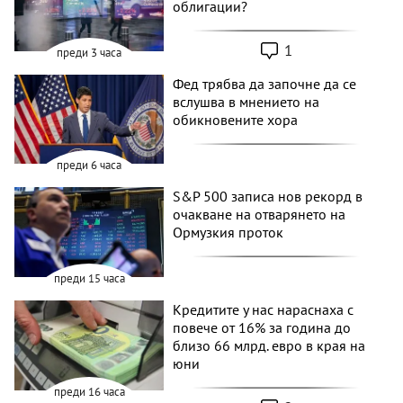
облигации?
1
преди 3 часа
Фед трябва да започне да се
вслушва в мнението на
обикновените хора
преди 6 часа
S&P 500 записа нов рекорд в
очакване на отварянето на
Ормузкия проток
преди 15 часа
Кредитите у нас нараснаха с
повече от 16% за година до
близо 66 млрд. евро в края на
юни
преди 16 часа