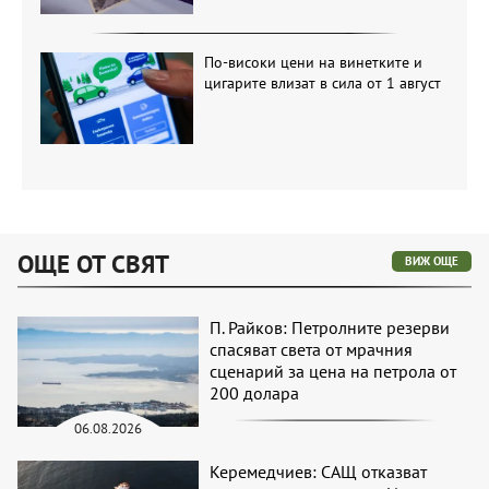
По-високи цени на винетките и
цигарите влизат в сила от 1 август
ОЩЕ ОТ СВЯТ
ВИЖ ОЩЕ
П. Райков: Петролните резерви
спасяват света от мрачния
сценарий за цена на петрола от
200 долара
06.08.2026
Керемедчиев: САЩ отказват