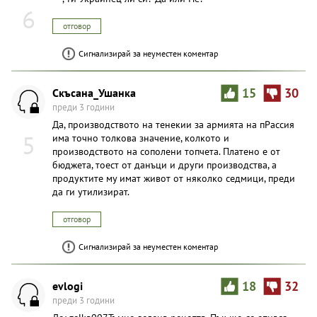
6
отговор
Сигнализирай за неуместен коментар
Скъсана_Ушанка
15
30
преди 3 години
Да, производството на тенекии за армията на пPaccия
5
има точно толкова значение, колкото и
производството на сополени топчета. Платено е от
бюджета, тоест от данъци и други производства, а
продуктите му имат живот от няколко седмици, преди
да ги утилизират.
отговор
Сигнализирай за неуместен коментар
evlogi
18
32
преди 3 години