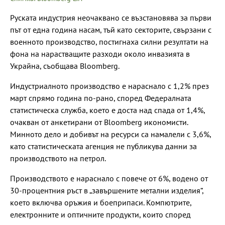
Руската индустрия неочаквано се възстановява за първи
път от една година насам, тъй като секторите, свързани с
военното производство, постигнаха силни резултати на
фона на нарастващите разходи около инвазията в
Украйна, съобщава Bloomberg.
Индустриалното производство е нараснало с 1,2% през
март спрямо година по-рано, според Федералната
статистическа служба, което е доста над спада от 1,4%,
очакван от анкетирани от Bloomberg икономисти.
Минното дело и добивът на ресурси са намалели с 3,6%,
като статистическата агенция не публикува данни за
производството на петрол.
Производството е нараснало с повече от 6%, водено от
30-процентния ръст в „завършените метални изделия“,
което включва оръжия и боеприпаси. Компютрите,
електронните и оптичните продукти, които според