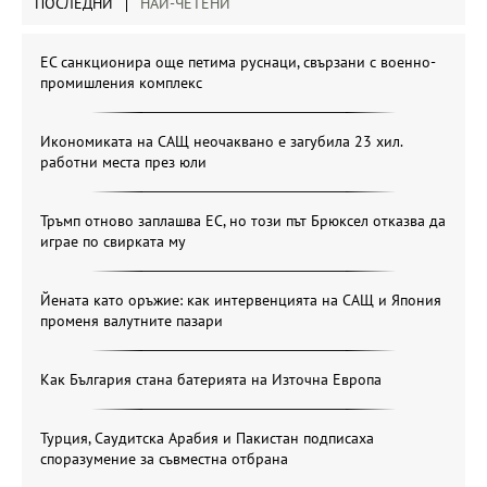
ПОСЛЕДНИ
НАЙ-ЧЕТЕНИ
ЕС санкционира още петима руснаци, свързани с военно-
промишления комплекс
Икономиката на САЩ неочаквано е загубила 23 хил.
работни места през юли
Тръмп отново заплашва ЕС, но този път Брюксел отказва да
играе по свирката му
Йената като оръжие: как интервенцията на САЩ и Япония
променя валутните пазари
Как България стана батерията на Източна Европа
Турция, Саудитска Арабия и Пакистан подписаха
споразумение за съвместна отбрана