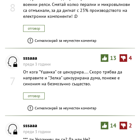
8
военни релси. Смятай колко перални и микровълнови
са отмъкнали, за да дигнат с 23% производството на
електронни компоненти! :D
отговор
Сигнализирай за неуместен коментар
sssaaa
13
4
преди 3 години
От кога "Yшанка" се цензурира.... Скоро трябва да
7
направите и "Зелка" цензурирана дума, понеже е
синоним на безмoзъчнo същество.
отговор
Сигнализирай за неуместен коментар
sssaaa
14
2
преди 3 години
***, ти Украинец ли си? Да или Не?