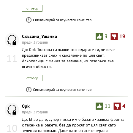
отговор
Сигнализирай за неуместен коментар
Скъсана_Ушанка
3
19
преди 3 години
До: 0pk Толкова са жалки господарите ти, че вече
11
предизвикват смях и съжаление по цял свят.
Алкохолици с мания за величие, но гАзоръки във
всички области.
отговор
Сигнализирай за неуместен коментар
0pk
11
4
преди 3 години
До: khao да е, супер ниска им е базата - заляха фронта
10
с техника и ракети, без да просят от цял свят като
зеления наркоман. Даже натовските генерали