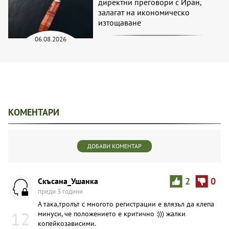
директни преговори с Иран,
залагат на икономическо
изтощаване
06.08.2026
КОМЕНТАРИ
ДОБАВИ КОМЕНТАР
Скъсана_Ушанка
2
0
преди 3 години
А така,тpoлът с многото регистрации е влязъл да клепа
12
минуси, че положението е критично :))) жалки
копейкозависими.