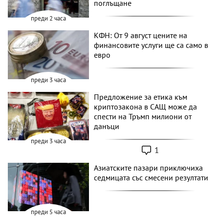
поглъщане
преди 2 часа
КФН: От 9 август цените на
финансовите услуги ще са само в
евро
преди 3 часа
Предложение за етика към
криптозакона в САЩ може да
спести на Тръмп милиони от
данъци
преди 3 часа
1
Азиатските пазари приключиха
седмицата със смесени резултати
преди 5 часа