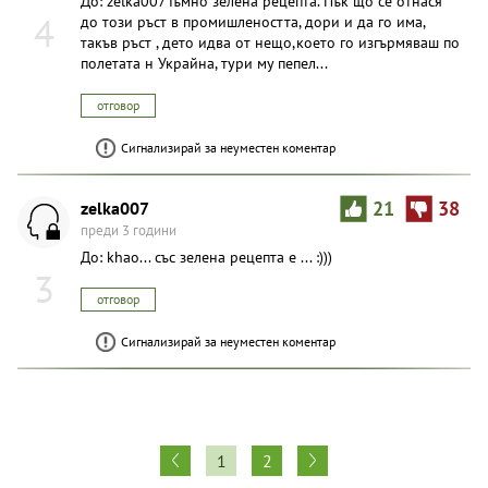
До: zelka007Тъмно зелена рецепта. Пък що се отнася
4
до този ръст в промишлеността, дори и да го има,
такъв ръст , дето идва от нещо,което го изгърмяваш по
полетата н Украйна, тури му пепел...
отговор
Сигнализирай за неуместен коментар
zelka007
21
38
преди 3 години
До: khao... със зелена рецепта е ... :)))
3
отговор
Сигнализирай за неуместен коментар
1
2