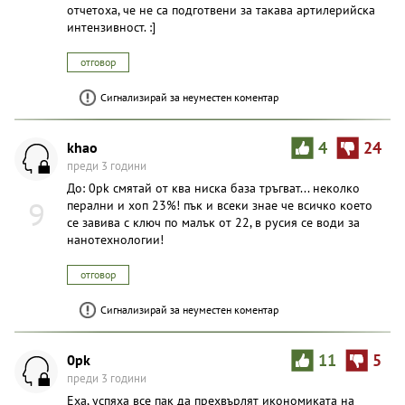
отчетоха, че не са подготвени за такава артилерийска
интензивност. :]
отговор
Сигнализирай за неуместен коментар
khao
4
24
преди 3 години
До: 0pk смятай от ква ниска база тръгват... неколко
9
перални и хоп 23%! пък и всеки знае че всичко което
се завива с ключ по малък от 22, в русия се води за
нанотехнологии!
отговор
Сигнализирай за неуместен коментар
0pk
11
5
преди 3 години
Еха, успяха все пак да прехвърлят икономиката на