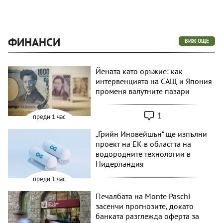
ФИНАНСИ
ВИЖ ОЩЕ
Йената като оръжие: как
интервенцията на САЩ и Япония
променя валутните пазари
1
преди 1 час
„Грийн Иновейшън“ ще изпълни
проект на ЕК в областта на
водородните технологии в
Нидерландия
преди 1 час
Печалбата на Monte Paschi
засенчи прогнозите, докато
банката разглежда оферта за