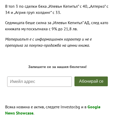
В топ 3 по сделки бяха „Илевън Кепитъл“ с 40, „Алтерко“ с
34 и „Агрия груп холдинг“ с 33.
Седмицата беше силна за „Илевън Кепитъл“ АД, след като
книжата му поскъпнаха с 9% до 21,8 лв.
Материалът е с информационен характер и не е
препоръка за покупко-продажба на ценни книжа.
Всяка новина е актив, следете Investor.bg и в
Google
News Showcase
.