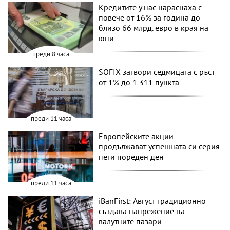
Кредитите у нас нараснаха с
повече от 16% за година до
близо 66 млрд. евро в края на
юни
преди 8 часа
SOFIX затвори седмицата с ръст
от 1% до 1 311 пункта
преди 11 часа
Европейските акции
продължават успешната си серия
пети пореден ден
преди 11 часа
iBanFirst: Август традиционно
създава напрежение на
валутните пазари