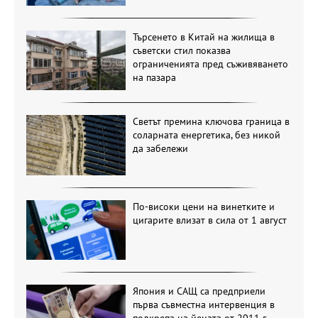
Търсенето в Китай на жилища в
съветски стил показва
ограниченията пред съживяването
на пазара
Светът премина ключова граница в
соларната енергетика, без никой
да забележи
По-високи цени на винетките и
цигарите влизат в сила от 1 август
Япония и САЩ са предприели
първа съвместна интервенция в
подкрепа на йената от 2011 г.