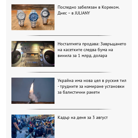
Последно забелязан в Кореком.
Днес – в JULIANY
Носталгията продава: Завръщането
на касетките следва бума на
винила за 1 млрд. долара
Украйна има нова цел в руския тил
- трудните за намиране установки
за балистични ракети
Кадър на деня за 3 август