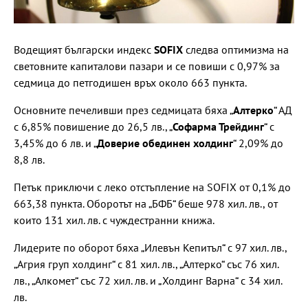
Водещият български индекс
SOFIX
следва оптимизма на
световните капиталови пазари и се повиши с 0,97% за
седмица до петгодишен връх около 663 пункта.
Основните печеливши през седмицата бяха „
Алтерко
“ АД
с 6,85% повишение до 26,5 лв., „
Софарма Трейдинг
“ с
3,45% до 6 лв. и „
Доверие обединен холдинг
“ 2,09% до
8,8 лв.
Петък приключи с леко отстъпление на SOFIX от 0,1% до
663,38 пункта. Оборотът на „БФБ“ беше 978 хил. лв., от
които 131 хил. лв. с чуждестранни книжа.
Лидерите по оборот бяха „Илевън Кепитъл“ с 97 хил. лв.,
„Агрия груп холдинг“ с 81 хил. лв., „Алтерко“ със 76 хил.
лв., „Алкомет“ със 72 хил. лв. и „Холдинг Варна“ с 34 хил.
лв.