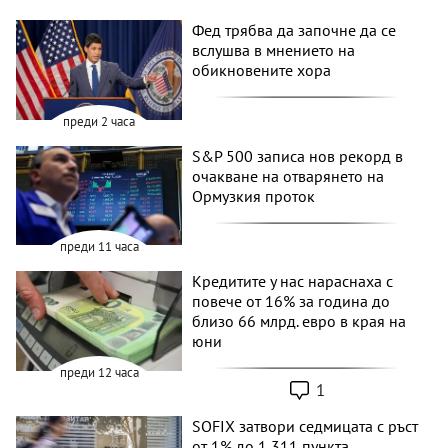
Фед трябва да започне да се
вслушва в мнението на
обикновените хора
преди 2 часа
S&P 500 записа нов рекорд в
очакване на отварянето на
Ормузкия проток
преди 11 часа
Кредитите у нас нараснаха с
повече от 16% за година до
близо 66 млрд. евро в края на
юни
преди 12 часа
1
SOFIX затвори седмицата с ръст
от 1% до 1 311 пункта