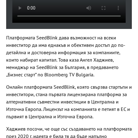
Платформата SeedBlink дава възможност на всеки
инвеститор да има еднакъв и обективен достъп до по-
детайлна и достоверна информация за компаниите,
които набират капитал. Това каза Ангел Хаджиев,
мениджър на SeedBlink за България, в предаването
„Бизнес старт” по Bloomberg TV Bulgaria.
Онлайн платформата SeedBlink, която свързва стартъпи и
инвеститори, стана първата лицензирана платформа за
алтернативни съвместни инвестиции в Централна и
Източна Европа. Лицензът на компанията е петият в ЕС и
първият в Централна и Източна Европа.
Хаджиев посочи, че още със създаването на платформата
през 2020 г. идеята е била тя да бъде напълно