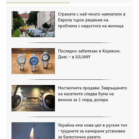
Страната с най-много наематели в
Европа търси решение на
проблема с недостига на жилища
Последно забелязан в Кореком.
Днес – в JULIANY
Носталгията продава: Завръщането
на касетките следва бума на
винила за 1 млрд. долара
Украйна има нова цел в руския тил
- трудните за намиране установки
за балистични ракети