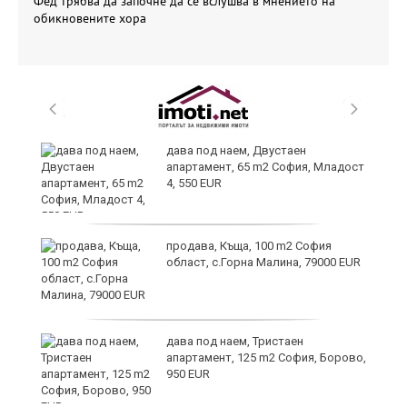
Фед трябва да започне да се вслушва в мнението на
обикновените хора
а
дава под наем, Двустаен
апартамент, 65 m2 София, Младост
4, 550 EUR
продава, Къща, 100 m2 София
24
област, с.Горна Малина, 79000 EUR
дава под наем, Тристаен
апартамент, 125 m2 София, Борово,
950 EUR