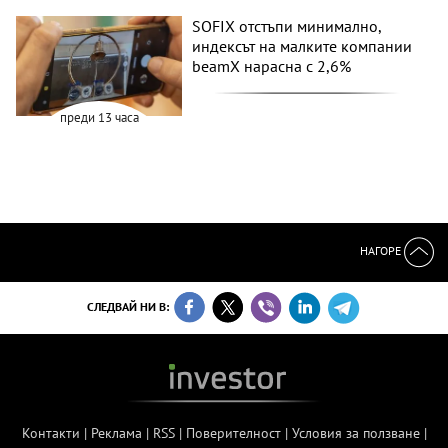
SOFIX отстъпи минимално,
индексът на малките компании
beamX нарасна с 2,6%
преди 13 часа
НАГОРЕ
СЛЕДВАЙ НИ В:
Контакти
|
Реклама
|
RSS
|
Поверителност
|
Условия за ползване
|