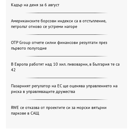
Кадър на деня за 6 август
Американските борсови индекси са в отстъпление,
петролът отново се устреми нагоре
OTP Group отчете силни финансови резултати през
първото полугодие
В Европа работят над 10 хил. пивоварни, в България те са
42
Пазарният регулатор на ЕС ще оценява управлението на
риска в управляващите дружества
RWE се отказва от проектите си за морски вятърни
паркове в САЩ