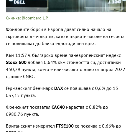
Снимка: Bloomberg L.P.
Фондовите борси в Европа дават силно начало на
търговията в четвъртък, като в първите часове на сесията
се повишават до близо едногодишен връх.
Към 11:57 ч. българско време паневропейският индекс
Stoxx 600
добавя 0,64% към стойността си, достигайки
450,29 пункта, което е най-високото ниво от април 2022
г., пише CNBC.
Германският бенчмарк
DAX
се повишава с 0,6% до 15
037,15 пункта.
Френският показател
CAC40
нараства с 0,82% до
6980,76 пункта.
Британският измерител
FTSE100
се покачва с 0,66% до