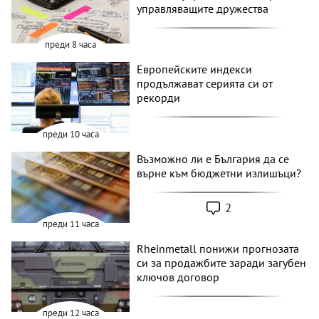
управляващите дружества
преди 8 часа
Европейските индекси
продължават серията си от
рекорди
преди 10 часа
Възможно ли е България да се
върне към бюджетни излишъци?
2
преди 11 часа
Rheinmetall понижи прогнозата
си за продажбите заради загубен
ключов договор
преди 12 часа