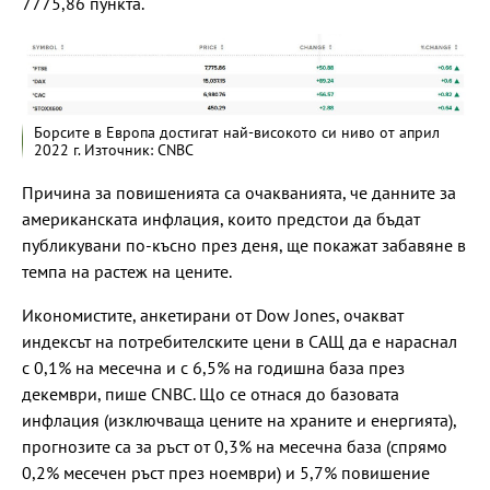
7775,86 пункта.
Борсите в Европа достигат най-високото си ниво от април
2022 г. Източник: CNBC
Причина за повишенията са очакванията, че данните за
американската инфлация, които предстои да бъдат
публикувани по-късно през деня, ще покажат забавяне в
темпа на растеж на цените.
Икономистите, анкетирани от Dow Jones, очакват
индексът на потребителските цени в САЩ да е нараснал
с 0,1% на месечна и с 6,5% на годишна база през
декември, пише CNBC. Що се отнася до базовата
инфлация (изключваща цените на храните и енергията),
прогнозите са за ръст от 0,3% на месечна база (спрямо
0,2% месечен ръст през ноември) и 5,7% повишение