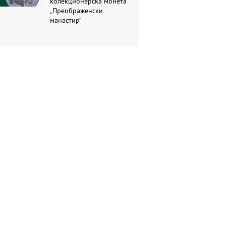
колекционерска монета
„Преображенски
манастир“