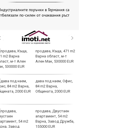
ндустриалните поръчки в Германия са
тбелязали по-силен от очаквания ръст
продава, Къща, 471 m2
Мо
Варна област, м-т
об
Ален Мак, 530000 EUR
ме
в 
дава под наем, Офис,
От
84 m2 Варна,
„к
Общината, 2000 EUR
пр
л
продава, Двустаен
ЕС
апартамент, 54 m2
за
Варна, Завод Дружба,
да
155000 EUR
ли