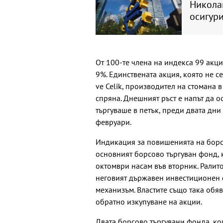
Никола
осигури
От 100-те члена на индекса 99 акции
9%. Единствената акция, която не с
ve Celik, производител на стомана в
спряна. Днешният ръст е напът да о
търгуваше в петък, преди двата дни
февруари.
Индикация за повишенията на борса
основният борсово търгуван фонд, 
октомври насам във вторник. Ралит
неговият държавен инвестиционен 
механизъм. Властите също така обя
обратно изкупуване на акции.
Двата борсово търгувани фонда, ко