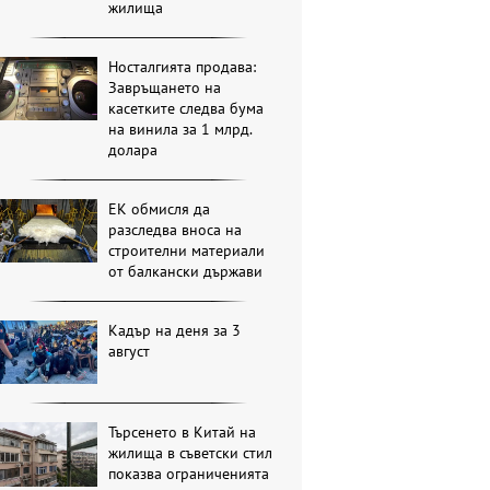
жилища
Носталгията продава:
Завръщането на
касетките следва бума
на винила за 1 млрд.
долара
ЕК обмисля да
разследва вноса на
строителни материали
от балкански държави
Кадър на деня за 3
август
Търсенето в Китай на
жилища в съветски стил
показва ограниченията