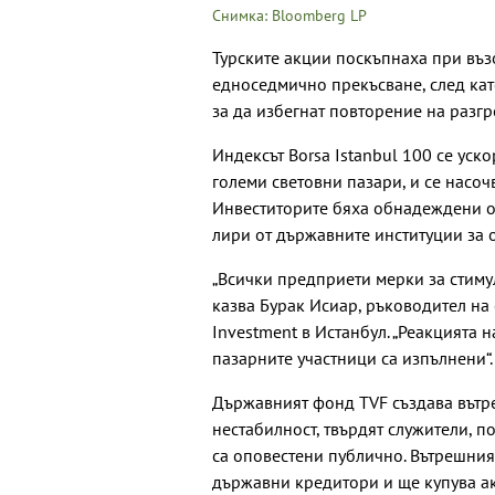
Снимка: Bloomberg LP
Турските акции поскъпнаха при въз
едноседмично прекъсване, след като
за да избегнат повторение на разг
Индексът Borsa Istanbul 100 се уск
големи световни пазари, и се насоч
Инвеститорите бяха обнадеждени о
лири от държавните институции за 
„Всички предприети мерки за стиму
казва Бурак Исиар, ръководител на 
Investment в Истанбул. „Реакцията н
пазарните участници са изпълнени“
Държавният фонд TVF създава вътр
нестабилност, твърдят служители, п
са оповестени публично. Вътрешният
държавни кредитори и ще купува ак