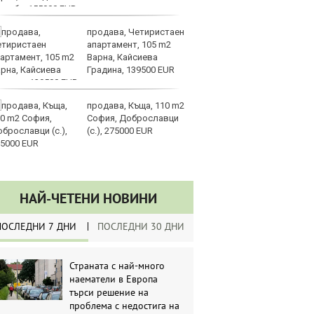
продава, Четиристаен
Св
апартамент, 105 m2
о
Варна, Кайсиева
В
Градина, 139500 EUR
во
на LNG
продава, Къща, 110 m2
З
София, Доброславци
$4
(с.), 275000 EUR
за
НАЙ-ЧЕТЕНИ НОВИНИ
ПОСЛЕДНИ 7 ДНИ
ПОСЛЕДНИ 30 ДНИ
Страната с най-много
наематели в Европа
търси решение на
проблема с недостига на