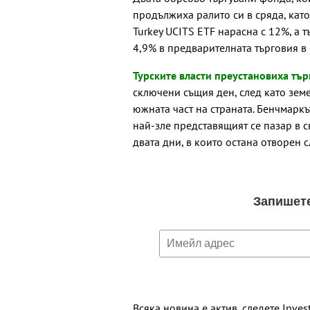
продължиха ралито си в сряда, като
Turkey UCITS ETF нарасна с 12%, а 
4,9% в предварителната търговия в
Турските власти преустановиха тър
сключени същия ден, след като зем
южната част на страната. Бенчмаркът
най-зле представящият се пазар в с
двата дни, в които остана отворен с
Всяка новина е актив, следете Inves