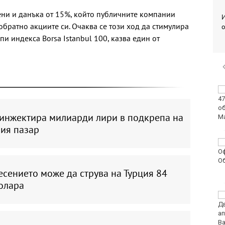
ни и данъка от 15%, който публичните компании
И
 обратно акциите си. Очаква се този ход да стимулира
о
и индекса Borsa Istanbul 100, казва един от
Райони във Варна
остават без вода днес
 инжектира милиарди лири в подкрепа на
ия пазар
РИОСВ–Варна е
установила 117
мъртви китоподобни
бозайници от 1 януари
сението може да струва на Турция 84
олара
Фондация „Искам
бебе“: Държавата
посяга на последния
стълб в борбата с