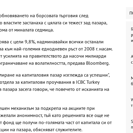
П
обновяването на борсовата търговия след
 властите застанаха с цялата си тежест зад пазара,
рома от миналата седмица.
р
орява с цели 9,8%, надминавайки всички останали
ва към най-големия еднодневен ръст от 2008 г. насам.
т усилията на правителството да насочи милиарди
А
с
ограничаване на волатилността, предава Bloomberg.
лиране на капиталовия пазар изглежда са успешни",
М
отдела за капиталови проучвания в ICBC Turkey
а пазара засега говори, че повечето от исканията на
.
W
т
ешен механизъм за подкрепа на акциите при
ожелали анонимност, тъй като решенията все още не
S
 фонд ще получи по-голямата част от капитала си от
п
ции на пазара, обясняват служителите.