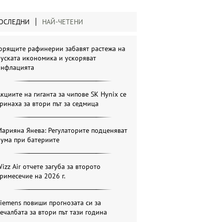
ОСЛЕДНИ
НАЙ-ЧЕТЕНИ
Горящите рафинерии забавят растежа на
уската икономика и ускоряват
инфлацията
кциите на гиганта за чипове SK Hynix се
ринаха за втори път за седмица
арияна Янева: Регулаторите подценяват
бума при батериите
izz Air отчете загуба за второто
римесечие на 2026 г.
iemens повиши прогнозата си за
ечалбата за втори път тази година