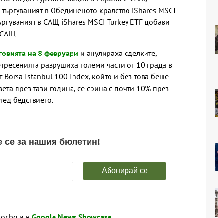
 търгуваният в Обединеното кралство iShares MSCI
търгуваният в САЩ iShares MSCI Turkey ETF добави
 САЩ.
говията на 8 февруари
и анулираха сделките,
етресенията разрушиха големи части от 10 града в
 Borsa Istanbul 100 Index, който и без това беше
вета през тази година, се срина с почти 10% през
лед бедствието.
tor.bg и в
Google News Showcase
.