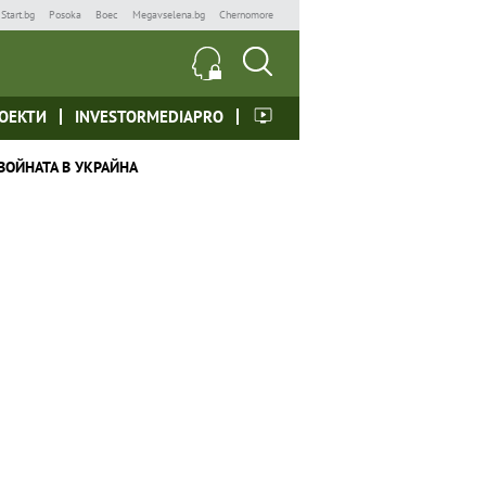
Start.bg
Posoka
Boec
Megavselena.bg
Chernomore
ОЕКТИ
INVESTORMEDIAPRO
ВОЙНАТА В УКРАЙНА