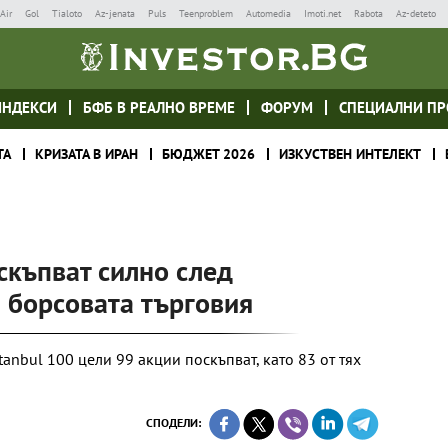
Air
Gol
Tialoto
Az-jenata
Puls
Teenproblem
Automedia
Imoti.net
Rabota
Az-deteto
ИНДЕКСИ
БФБ В РЕАЛНО ВРЕМЕ
ФОРУМ
СПЕЦИАЛНИ ПР
ТА
КРИЗАТА В ИРАН
БЮДЖЕТ 2026
ИЗКУСТВЕН ИНТЕЛЕКТ
скъпват силно след
а борсовата търговия
tanbul 100 цели 99 акции поскъпват, като 83 от тях
СПОДЕЛИ: