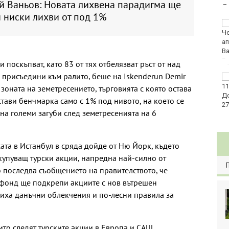
й Ваньов: Новата лихвена парадигма ще
демографската криза
 ниски лихви от под 1%
Арестуваха 73-
годишен за домашно
насилие
 поскъпват, като 83 от тях отбелязват ръст от над
е присъедини към ралито, беше на Iskenderun Demir
Радев: Българинът е
доказал през
 зоната на земетресението, търговията с която остава
вековете
стави бенчмарка само с 1% под нивото, на което се
толерантност към
 на големи загуби след земетресенията на 6
различни етноси и религии
та в Истанбул в сряда дойде от Ню Йорк, където
купуващ турски акции, напредна най-силно от
о последва съобщението на правителството, че
фонд ще подкрепи акциите с нов вътрешен
виха данъчни облекчения и по-лесни правила за
ито следят турските акции в Европа и САЩ,