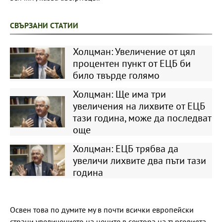
СВЪРЗАНИ СТАТИИ
Холцман: Увеличение от цял
процентен пункт от ЕЦБ би
било твърде голямо
Холцман: Ще има три
увеличения на лихвите от ЕЦБ
тази година, може да последват
още
Холцман: ЕЦБ трябва да
увеличи лихвите два пъти тази
година
Освен това по думите му в почти всички европейски
страни увеличението на цените в сектора на търговията