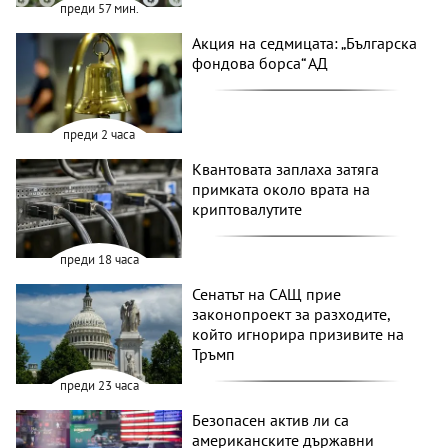
преди 57 мин.
Акция на седмицата: „Българска
фондова борса“ АД
преди 2 часа
Квантовата заплаха затяга
примката около врата на
криптовалутите
преди 18 часа
Сенатът на САЩ прие
законопроект за разходите,
който игнорира призивите на
Тръмп
преди 23 часа
Безопасен актив ли са
американските държавни