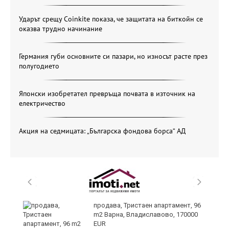
Ударът срещу Coinkite показа, че защитата на биткойн се
оказва трудно начинание
Германия губи основните си пазари, но износът расте през
полугодието
Японски изобретател превръща почвата в източник на
електричество
Акция на седмицата: „Българска фондова борса“ АД
уск
продава, Тристаен апартамент, 96
m2 Варна, Владиславово, 170000
EUR