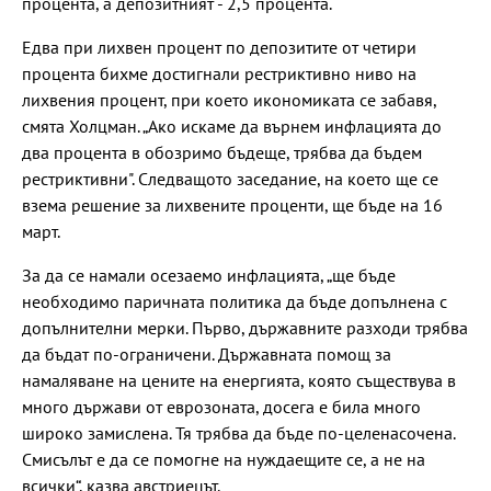
процента, а депозитният - 2,5 процента.
Едва при лихвен процент по депозитите от четири
процента бихме достигнали рестриктивно ниво на
лихвения процент, при което икономиката се забавя,
смята Холцман. „Ако искаме да върнем инфлацията до
два процента в обозримо бъдеще, трябва да бъдем
рестриктивни". Следващото заседание, на което ще се
взема решение за лихвените проценти, ще бъде на 16
март.
За да се намали осезаемо инфлацията, „ще бъде
необходимо паричната политика да бъде допълнена с
допълнителни мерки. Първо, държавните разходи трябва
да бъдат по-ограничени. Държавната помощ за
намаляване на цените на енергията, която съществува в
много държави от еврозоната, досега е била много
широко замислена. Тя трябва да бъде по-целенасочена.
Смисълът е да се помогне на нуждаещите се, а не на
всички“, казва австриецът.