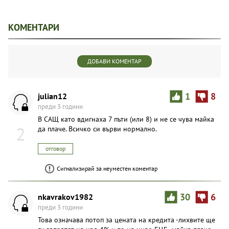
КОМЕНТАРИ
ДОБАВИ КОМЕНТАР
julian12
1
8
преди 3 години
В САЩ като вдигнаха 7 пъти (или 8) и не се чува майка
2
да плаче. Всичко си върви нормално.
отговор
Сигнализирай за неуместен коментар
nkavrakov1982
30
6
преди 3 години
Това означава потоп за цената на кредита -лихвите ще