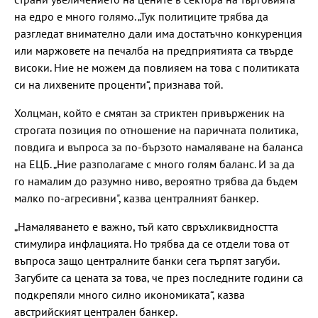
на едро е много голямо. „Тук политиците трябва да
разгледат внимателно дали има достатъчно конкуренция
или маржовете на печалба на предприятията са твърде
високи. Ние не можем да повлияем на това с политиката
си на лихвените проценти“, признава той.
Холцман, който е смятан за стриктен привърженик на
строгата позиция по отношение на паричната политика,
повдига и въпроса за по-бързото намаляване на баланса
на ЕЦБ. „Ние разполагаме с много голям баланс. И за да
го намалим до разумно ниво, вероятно трябва да бъдем
малко по-агресивни", казва централният банкер.
„Намаляването е важно, тъй като свръхликвидността
стимулира инфлацията. Но трябва да се отдели това от
въпроса защо централните банки сега търпят загуби.
Загубите са цената за това, че през последните години са
подкрепяли много силно икономиката“, казва
австрийският централен банкер.