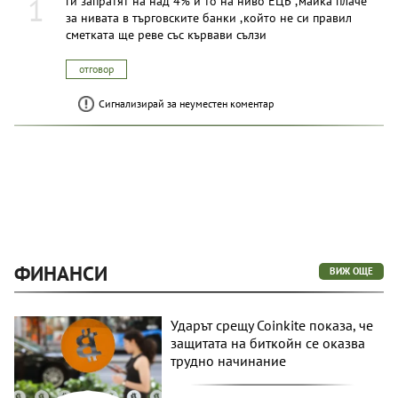
1
ги запратят на над 4% и то на ниво ЕЦБ ,майка плаче
за нивата в търговските банки ,който не си правил
сметката ще реве със кървави сълзи
отговор
Сигнализирай за неуместен коментар
ФИНАНСИ
ВИЖ ОЩЕ
Ударът срещу Coinkite показа, че
защитата на биткойн се оказва
трудно начинание