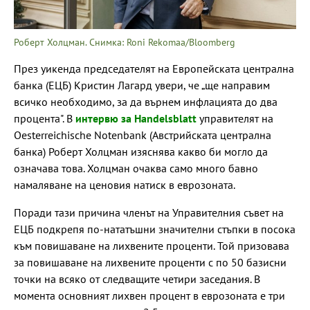
Роберт Холцман. Снимка: Roni Rekomaa/Bloomberg
През уикенда председателят на Европейската централна
банка (ЕЦБ) Кристин Лагард увери, че „ще направим
всичко необходимо, за да върнем инфлацията до два
процента". В
интервю за Handelsblatt
управителят на
Oesterreichische Notenbank (Австрийската централна
банка) Роберт Холцман изяснява какво би могло да
означава това. Холцман очаква само много бавно
намаляване на ценовия натиск в еврозоната.
Поради тази причина членът на Управителния съвет на
ЕЦБ подкрепя по-нататъшни значителни стъпки в посока
към повишаване на лихвените проценти. Той призовава
за повишаване на лихвените проценти с по 50 базисни
точки на всяко от следващите четири заседания. В
момента основният лихвен процент в еврозоната е три