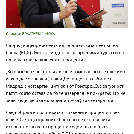
Снимка: EPA/CHEMA MOYA
Според вицепрезидента на Европейската централна
банка (ЕЦБ) Луис де Гиндос тя ще продължи курса си на
повишаване на лихвените проценти.
„Значителна част от пътя вече е изминат, но все още има
какво да се свърши", заяви Де Гиндос на събитие в
Мадрид в четвъртък, цитиран от Ройтерс. „Със сигурност
пътят, който остава да бъде извървян, е по-кратък. Но не
знам къде ще бъде крайната точка“, коментира той.
След обрата в политиката с лихвените проценти през
юли 2022 г. централните банкери вече повишиха
основните лихвени проценти седем пъти в бърза
последователност с общо 3,75 процентни пункта в опит