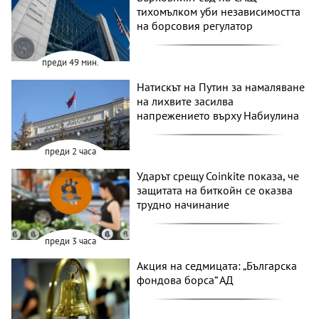
тихомълком уби независимостта
на борсовия регулатор
преди 49 мин.
Натискът на Путин за намаляване
на лихвите засилва
напрежението върху Набиулина
преди 2 часа
Ударът срещу Coinkite показа, че
защитата на биткойн се оказва
трудно начинание
преди 3 часа
Акция на седмицата: „Българска
фондова борса“ АД