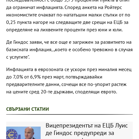
да ограничат инфлацията. Според анкета на Ройтерс
икономистите очакват по-нататъшни малки стъпки от по
0,25 пункта нагоре на следващите две срещи на ЕЦБ за
определяне на лихвените проценти през юни и юли.
Де Гиндос заяви, че все още е загрижен за развитието на
базисната инфлация, „което е особено тревожно в случая
с услугите".
Инфлацията в еврозоната се ускори през миналия месец
до 7,0% от 6,9% през март, потвърждавайки
предварителните данни, сочещи все по-упорит растеж
на цените сред 20-те държави, споделящи еврото.
СВЪРЗАНИ СТАТИИ
Вицепрезидентът на ЕЦБ Луис
де Гиндос предупреди за