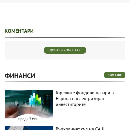
КОМЕНТАРИ
ДОБАВИ КОМЕНТАР
ФИНАНСИ
ВИЖ ОЩЕ
Горещите фондови пазари в
Европа наелектризират
инвеститорите
преди 7 мин.
Върховният съд на САЩ