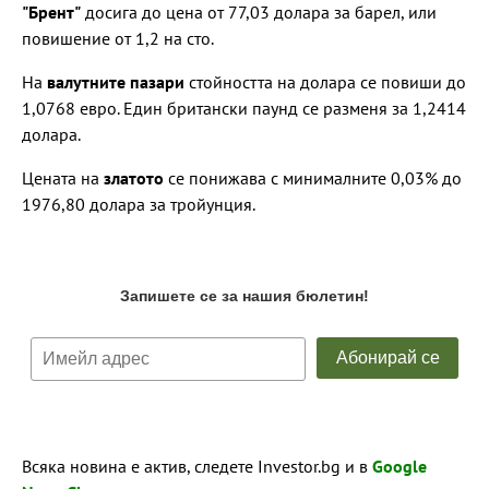
"Брент"
досига до цена от 77,03 долара за барел, или
повишение от 1,2 на сто.
На
валутните пазари
стойността на долара се повиши до
1,0768 евро. Един британски паунд се разменя за 1,2414
долара.
Цената на
златото
се понижава с минималните 0,03% до
1976,80 долара за тройунция.
Всяка новина е актив, следете Investor.bg и в
Google