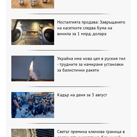
Носталгията продава: Завръщането
на касетките следва бума на
винила за 1 млрд. долара
Украйна има нова цел в руския тил
- трудните за намиране установки
за балистични ракети
Кадър на деня за 3 август
Светът премина ключова граница в