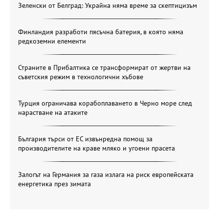
Зеленски от Белград: Украйна няма време за скептицизъм
Финландия разработи пясъчна батерия, в която няма
редкоземни елементи
Страните в Прибалтика се трансформират от жертви на
съветския режим в технологични хъбове
Турция ограничава корабоплаването в Черно море след
нарастване на атаките
България търси от ЕС извънредна помощ за
производителите на краве мляко и угоени прасета
Залогът на Германия за газа излага на риск европейската
енергетика през зимата