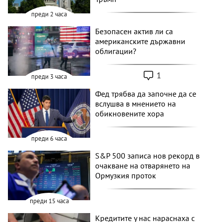
преди 2 часа
Безопасен актив ли са
американските държавни
облигации?
1
преди 3 часа
Фед трябва да започне да се
вслушва в мнението на
обикновените хора
преди 6 часа
S&P 500 записа нов рекорд в
очакване на отварянето на
Ормузкия проток
преди 15 часа
Кредитите у нас нараснаха с