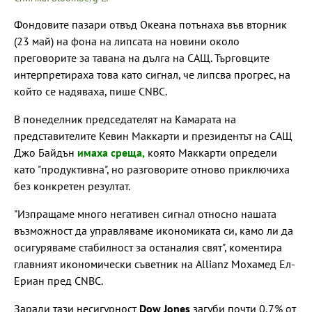
Фондовите пазари отвъд Океана потънаха във вторник
(23 май) на фона на липсата на новини около
преговорите за тавана на дълга на САЩ. Търговците
интерпретираха това като сигнал, че липсва прогрес, на
който се надяваха, пише CNBC.
В понеделник председателят на Камарата на
представителите Кевин Маккарти и президентът на САЩ
Джо Байдън
имаха среща,
която Маккарти определи
като "продуктивна", но разговорите отново приключиха
без конкретен резултат.
"Изпращаме много негативен сигнал относно нашата
възможност да управляваме икономиката си, камо ли да
осигуряваме стабилност за останалия свят", коментира
главният икономически съветник на Allianz Мохамед Ел-
Ериан пред CNBC.
Заради тази несигурност
Dow Jones
загуби почти 0,7% от