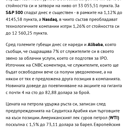
стойността си и затвори на ниво от 33 055,51 пункта. За
S&P 500
спадът днес е съществен - в рамките на 1,12% до
4145,58 пункта, а
Nasdaq
, в чиито състав преобладават
технологичните компании изтри 1,26% от стойността си
до 12 560,25 пункта.
Сред големите губещи днес се нареди и
Alibaba
, която
съобщи, че същращава 7% от служителите си в своето
звено за облачни услуги, което се подготвя за IPO.
Източник на CNBC коментира, че служителите, които ще
бъдат освободени вече са получи уведомление, а на
някои от тях е предложена друга позиция в компанията.
Новината доведе до поевтиняване на акциите на гиганта
с почти 4 на сто до 82,88 долара за брой.
Цената на петрола удържа ръста си, записан след
предупрежденията на Саудитска Арабия към търговците
на къси позиции. Американският лек суров петрол (
WTI)
поскъпна с 1,5% до 73,11 долара за барел. Европейския