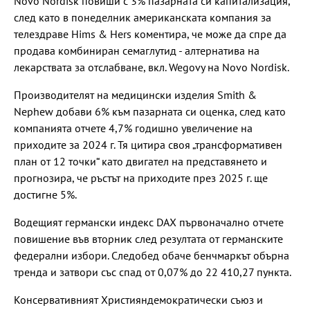
Novo Nordisk повиши с 3% пазарната си капитализация,
след като в понеделник американската компания за
телездраве Hims & Hers коментира, че може да спре да
продава комбиниран семаглутид - алтернатива на
лекарствата за отслабване, вкл. Wegovy на Novo Nordisk.
Производителят на медицински изделия Smith &
Nephew добави 6% към пазарната си оценка, след като
компанията отчете 4,7% годишно увеличение на
приходите за 2024 г. Тя цитира своя „трансформативен
план от 12 точки“ като двигател на представянето и
прогнозира, че ръстът на приходите през 2025 г. ще
достигне 5%.
Водещият германски индекс DAX първоначално отчете
повишение във вторник след резултата от германските
федерални избори. Следобед обаче бенчмаркът обърна
тренда и затвори със спад от 0,07% до 22 410,27 пункта.
Консервативният Християндемократически съюз и