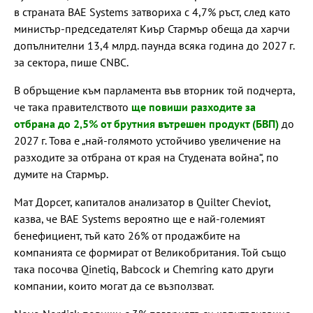
в страната BAE Systems затвориха с 4,7% ръст, след като
министър-председателят Киър Стармър обеща да харчи
допълнителни 13,4 млрд. паунда всяка година до 2027 г.
за сектора, пише CNBC.
В обръщение към парламента във вторник той подчерта,
че така правителството
ще повиши разходите за
отбрана до 2,5% от брутния вътрешен продукт (БВП)
до
2027 г. Това е „най-голямото устойчиво увеличение на
разходите за отбрана от края на Студената война“, по
думите на Стармър.
Мат Дорсет, капиталов анализатор в Quilter Cheviot,
казва, че BAE Systems вероятно ще е най-големият
бенефициент, тъй като 26% от продажбите на
компанията се формират от Великобритания. Той също
така посочва Qinetiq, Babcock и Chemring като други
компании, които могат да се възползват.