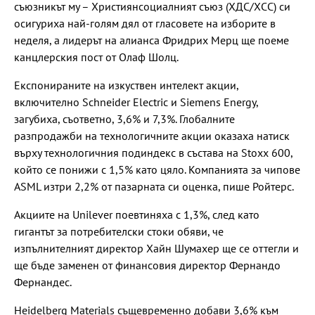
съюзникът му – Християнсоциалният съюз (ХДС/ХСС) си
осигуриха най-голям дял от гласовете на изборите в
неделя, а лидерът на алианса Фридрих Мерц ще поеме
канцлерския пост от Олаф Шолц.
Експонираните на изкуствен интелект акции,
включително Schneider Electric и Siemens Energy,
загубиха, съответно, 3,6% и 7,3%. Глобалните
разпродажби на технологичните акции оказаха натиск
върху технологичния подиндекс в състава на Stoxx 600,
който се понижи с 1,5% като цяло. Компанията за чипове
ASML изтри 2,2% от пазарната си оценка, пише Ройтерс.
Акциите на Unilever поевтиняха с 1,3%, след като
гигантът за потребителски стоки обяви, че
изпълнителният директор Хайн Шумахер ще се оттегли и
ще бъде заменен от финансовия директор Фернандо
Фернандес.
Heidelberg Materials същевременно добави 3,6% към