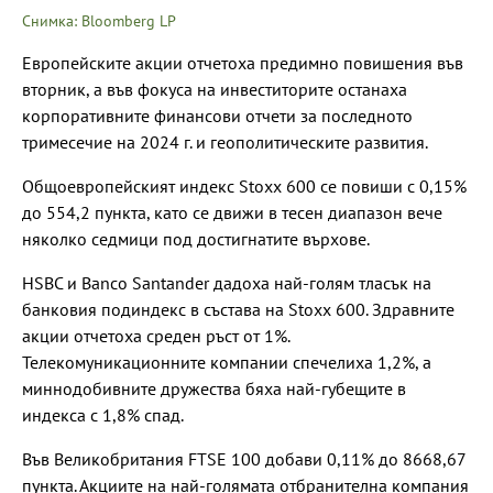
Снимка: Bloomberg LP
Европейските акции отчетоха предимно повишения във
вторник, а във фокуса на инвеститорите останаха
корпоративните финансови отчети за последното
тримесечие на 2024 г. и геополитическите развития.
Общоевропейският индекс Stoxx 600 се повиши с 0,15%
до 554,2 пункта, като се движи в тесен диапазон вече
няколко седмици под достигнатите върхове.
HSBC и Banco Santander дадоха най-голям тласък на
банковия подиндекс в състава на Stoxx 600. Здравните
акции отчетоха среден ръст от 1%.
Телекомуникационните компании спечелиха 1,2%, а
миннодобивните дружества бяха най-губещите в
индекса с 1,8% спад.
Във Великобритания FTSE 100 добави 0,11% до 8668,67
пункта. Акциите на най-голямата отбранителна компания