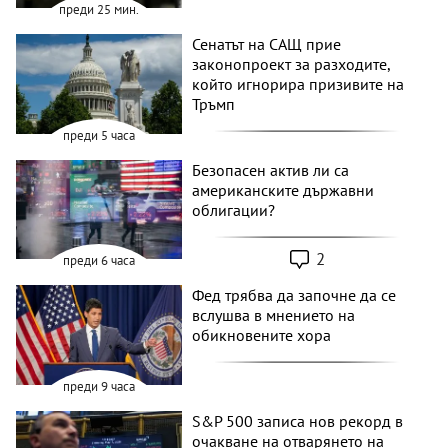
преди 25 мин.
Сенатът на САЩ прие
законопроект за разходите,
който игнорира призивите на
Тръмп
преди 5 часа
Безопасен актив ли са
американските държавни
облигации?
2
преди 6 часа
Фед трябва да започне да се
вслушва в мнението на
обикновените хора
преди 9 часа
S&P 500 записа нов рекорд в
очакване на отварянето на