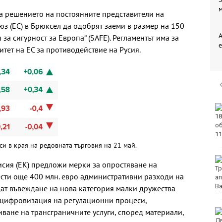
а решението на постоянните представители на
юз (ЕС) в Брюксел да одобрят заеми в размер на 150
за сигурност за Европа“ (SAFE). Регламентът има за
е
тет на ЕС за противодействие на Русия.
Нови правила пратиха
рекорд на Карлос
Насар в историята
и в края на редовната търговия на 21 май.
Варна с нова услуга за
ия (ЕК) предложи мерки за опростяване на
денонощна грижа за
пести още 400 млн. евро административни разходи на
възрастни хора и лица
с трайни увреждания
т въвеждане на нова категория малки дружества
, цифровизация на регулационни процеси,
ване на трансграничните услуги, според материали,
Започна юбилейният
50-и международен