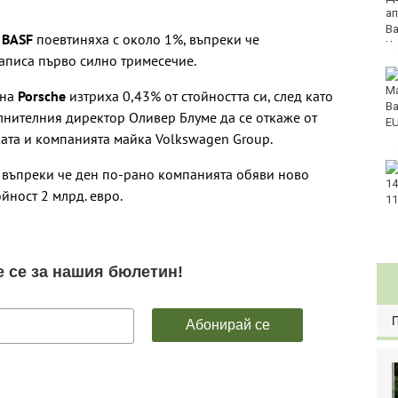
бридж фестивал
„Варна“
BASF
поевтиняха с около 1%, въпреки че
аписа първо силно тримесечие.
Катастрофа, при
която пострадаха
на
Porsche
изтриха 0,43% от стойността си, след като
деца, затвори пътя
лнителния директор Оливер Блуме да се откаже от
София-Варна
ата и компанията майка Volkswagen Group.
Хороскоп за 7 август
, въпреки че ден по-рано компанията обяви ново
2026
йност 2 млрд. евро.