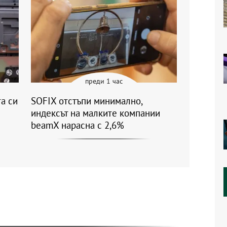
преди 1 час
а си
SOFIX отстъпи минимално,
индексът на малките компании
beamX нарасна с 2,6%