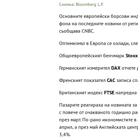
Снимка: Bloomberg L.P.
Основните европейски борсови инд
фона на последните новини от реги
съобщава CNBC.
Оптимизмът в Европа се охлади, сле
Общоевропейският бенчмарк
Stoxx
Германският измерител
DAX
отчете 
Френският показател
CAC
записа сп
Британският индекс
FTSE
напредна с
Пазарите реагираха на новината за
с повече от очакваното годишно ра
през март. По-рано икономистите в 
април, a през май Английската цент
3,4%.