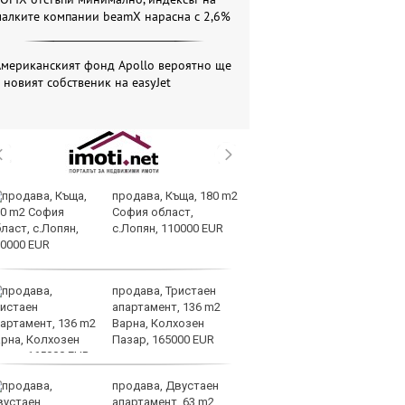
малките компании beamX нарасна с 2,6%
Американският фонд Apollo вероятно ще
 новият собственик на easyJet
продава, Къща, 180 m2
З
София област,
на
с.Лопян, 110000 EUR
лу
продава, Тристаен
Сл
апартамент, 136 m2
по
Варна, Колхозен
А
Пазар, 165000 EUR
ин
долара
продава, Двустаен
Ру
апартамент, 63 m2
и