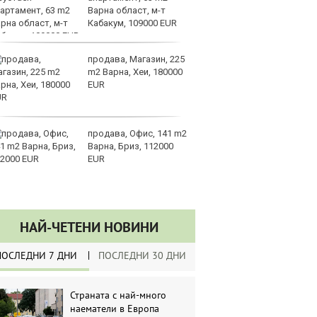
Варна област, м-т
за
Кабакум, 109000 EUR
не
продава, Магазин, 225
Хи
m2 Варна, Хеи, 180000
Ки
EUR
ев
по
продава, Офис, 141 m2
Въ
Варна, Бриз, 112000
ще
EUR
т
кл
ООН
НАЙ-ЧЕТЕНИ НОВИНИ
ПОСЛЕДНИ 7 ДНИ
ПОСЛЕДНИ 30 ДНИ
Страната с най-много
наематели в Европа