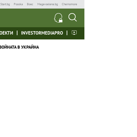
Start.bg
Posoka
Boec
Megavselena.bg
Chernomore
ОЕКТИ
INVESTORMEDIAPRO
ВОЙНАТА В УКРАЙНА