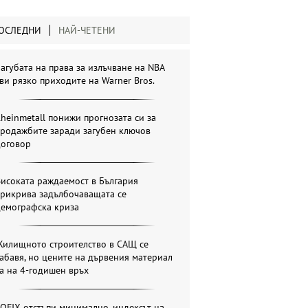
ОСЛЕДНИ
НАЙ-ЧЕТЕНИ
агубата на права за излъчване на NBA
ви рязко приходите на Warner Bros.
heinmetall понижи прогнозата си за
продажбите заради загубен ключов
договор
исоката раждаемост в България
прикрива задълбочаващата се
демографска криза
Жилищното строителство в САЩ се
абавя, но цените на дървения материал
а на 4-годишен връх
OFIX отстъпи минимално, индексът на