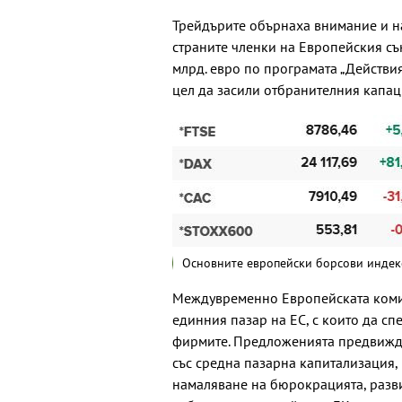
Трейдърите обърнаха внимание и н
страните членки на Европейския съ
млрд. евро по програмата „Действия 
цел да засили отбранителния капаци
Основните европейски борсови индекс
Междувременно Европейската комис
единния пазар на ЕС, с които да с
фирмите. Предложенията предвижда
със средна пазарна капитализация
намаляване на бюрокрацията, разви