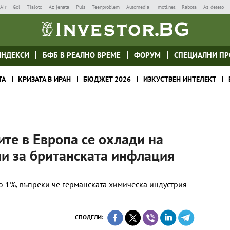
Air
Gol
Tialoto
Az-jenata
Puls
Teenproblem
Automedia
Imoti.net
Rabota
Az-deteto
ИНДЕКСИ
БФБ В РЕАЛНО ВРЕМЕ
ФОРУМ
СПЕЦИАЛНИ ПР
ТА
КРИЗАТА В ИРАН
БЮДЖЕТ 2026
ИЗКУСТВЕН ИНТЕЛЕКТ
те в Европа се охлади на
ни за британската инфлация
о 1%, въпреки че германската химическа индустрия
СПОДЕЛИ: