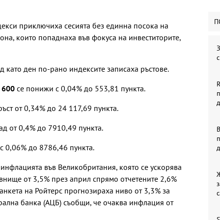
П
екси приключиха сесията без единна посока на
она, които попаднаха във фокуса на инвеститорите,
З
с
д като ден по-рано индексите записаха ръстове.
R
 600
се понижи с 0,04% до 553,81 пункта.
ръст от 0,34% до 24 117,69 пункта.
ад от 0,4% до 7910,49 пункта.
В
 0,06% до 8786,46 пункта.
 инфлацията във Великобритания, която се ускорява
внище от 3,5% през април спрямо отчетените 2,6%
з
анкета на Ройтерс прогнозираха ниво от 3,3% за
с
рална банка (АЦБ) съобщи, че очаква инфлация от
S