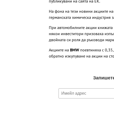
публикувани на сайта на ЕК.
На фона на тези новини акциите на
германската химическа индустрия з
При автомобилните акции книжата 
някои инвеститори призоваха изпъ
двойната си роля да ръководи марк
Акциите на
BMW
поевтиняха с 0,35
обратно изкупуване на акции на сто