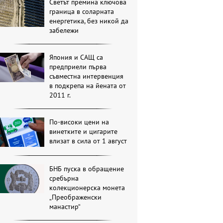
Светът премина ключова
граница в соларната
енергетика, без никой да
забележи
Япония и САЩ са
предприели първа
съвместна интервенция
в подкрепа на йената от
2011 г.
По-високи цени на
винетките и цигарите
влизат в сила от 1 август
БНБ пуска в обращение
сребърна
колекционерска монета
„Преображенски
манастир“