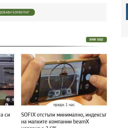
ДОБАВИ КОМЕНТАР
ВИЖ ОЩЕ
преди 1 час
а си
SOFIX отстъпи минимално, индексът
на малките компании beamX