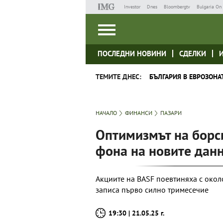
Investor
Dnes
Bloombergtv
Bulgaria On 
ПОСЛЕДНИ НОВИНИ
СДЕЛКИ
ТЕМИТЕ ДНЕС:
БЪЛГАРИЯ В ЕВРОЗОНА
НАЧАЛО
ФИНАНСИ
ПАЗАРИ
Оптимизмът на борси
фона на новите дан
Акциите на BASF поевтиняха с окол
записа първо силно тримесечие
19:30 | 21.05.25 г.