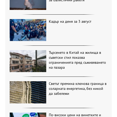
за балистични ракети
Кадър на деня за 3 август
Търсенето в Китай на жилища в
съветски стил показва
ограниченията пред съживяването
на пазара
Светът премина ключова граница в
соларната енергетика, без никой
да забележи
По-високи цени на винетките и