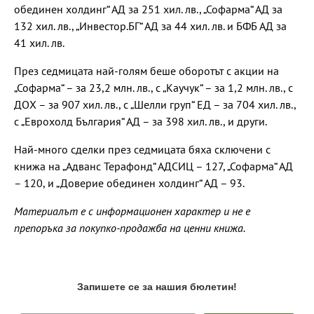
обединен холдинг“ АД за 251 хил. лв., „Софарма“ АД за
132 хил. лв., „Инвестор.БГ“ АД за 44 хил. лв. и БФБ АД за
41 хил. лв.
През седмицата най-голям беше оборотът с акции на
„Софарма“ – за 23,2 млн. лв., с „Каучук“ – за 1,2 млн. лв., с
ДОХ – за 907 хил. лв., с „Шелли груп“ ЕД – за 704 хил. лв.,
с „Еврохолд България“ АД – за 398 хил. лв., и други.
Най-много сделки през седмицата бяха сключени с
книжа на „Адванс Терафонд“ АДСИЦ – 127, „Софарма“ АД
– 120, и „Доверие обединен холдинг“ АД – 93.
Материалът е с информационен характер и не е
препоръка за покупко-продажба на ценни книжа.