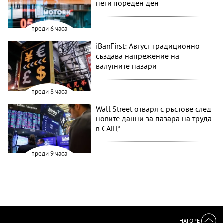
пети пореден ден
преди 6 часа
iBanFirst: Август традиционно
създава напрежение на
валутните пазари
преди 8 часа
Wall Street отваря с ръстове след
новите данни за пазара на труда
в САЩ*
преди 9 часа
НАГОРЕ