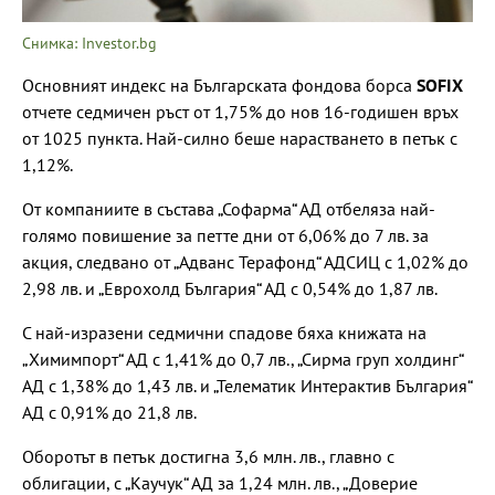
Снимка: Investor.bg
Основният индекс на Българската фондова борса
SOFIX
отчете седмичен ръст от 1,75% до нов 16-годишен връх
от 1025 пункта. Най-силно беше нарастването в петък с
1,12%.
От компаниите в състава „Софарма“ АД отбеляза най-
голямо повишение за петте дни от 6,06% до 7 лв. за
акция, следвано от „Адванс Терафонд“ АДСИЦ с 1,02% до
2,98 лв. и „Еврохолд България“ АД с 0,54% до 1,87 лв.
С най-изразени седмични спадове бяха книжата на
„Химимпорт“ АД с 1,41% до 0,7 лв., „Сирма груп холдинг“
АД с 1,38% до 1,43 лв. и „Телематик Интерактив България“
АД с 0,91% до 21,8 лв.
Оборотът в петък достигна 3,6 млн. лв., главно с
облигации, с „Каучук“ АД за 1,24 млн. лв., „Доверие