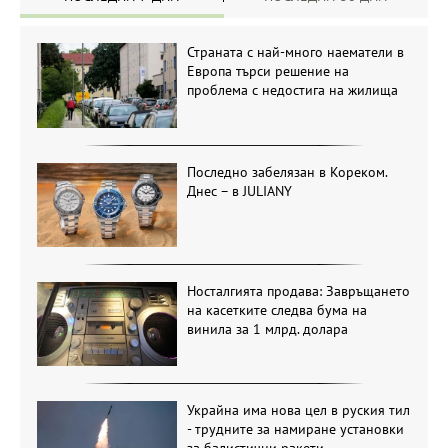
Страната с най-много наематели в
Европа търси решение на
проблема с недостига на жилища
Последно забелязан в Кореком.
Днес – в JULIANY
Носталгията продава: Завръщането
на касетките следва бума на
винила за 1 млрд. долара
Украйна има нова цел в руския тил
- трудните за намиране установки