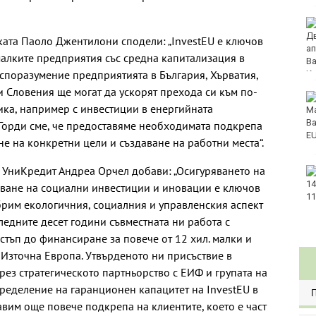
Във Варна наградиха
победителите в
ата Паоло Джентилони сподели: „InvestEU е ключов
Спартакиадата на ВМС
алките предприятия със средна капитализация в
 споразумение предприятията в България, Хърватия,
и Словения ще могат да ускорят прехода си към по-
Нови правила пратиха
ка, например с инвестиции в енергийната
рекорд на Карлос
Насар в историята
Горди сме, че предоставяме необходимата подкрепа
ане на конкретни цели и създаване на работни места“.
 УниКредит Андреа Орчел добави: „Осигуряването на
Варна с нова услуга за
денонощна грижа за
ване на социални инвестиции и иновации е ключов
възрастни хора и лица
брим екологичния, социалния и управленския аспект
с трайни увреждания
ледните десет години съвместната ни работа с
стъп до финансиране за повече от 12 хил. малки и
Източна Европа. Утвърденото ни присъствие в
рез стратегическото партньорство с ЕИФ и групата на
ределение на гаранционен капацитет на InvestEU в
авим още повече подкрепа на клиентите, което е част