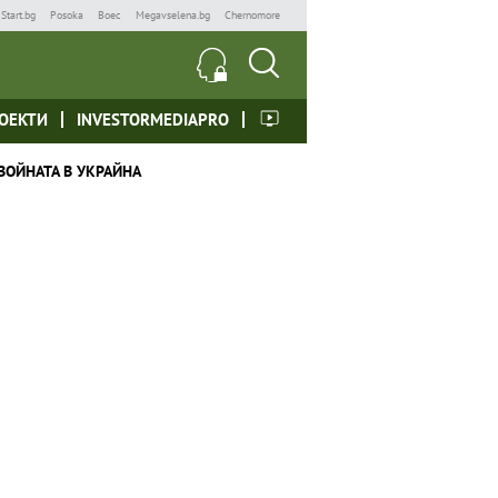
Start.bg
Posoka
Boec
Megavselena.bg
Chernomore
ОЕКТИ
INVESTORMEDIAPRO
ВОЙНАТА В УКРАЙНА