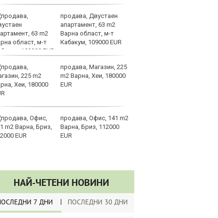
продава, Двустаен
Sh
апартамент, 63 m2
Г
Варна област, м-т
ко
Кабакум, 109000 EUR
по
продава, Магазин, 225
З
m2 Варна, Хеи, 180000
на
EUR
лу
продава, Офис, 141 m2
Сл
Варна, Бриз, 112000
по
EUR
А
ин
долара
НАЙ-ЧЕТЕНИ НОВИНИ
ПОСЛЕДНИ 7 ДНИ
ПОСЛЕДНИ 30 ДНИ