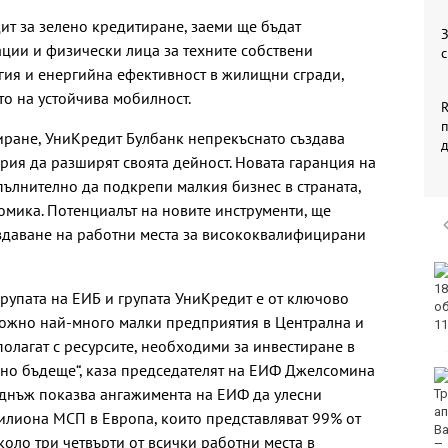
дит за зелено кредитиране, заеми ще бъдат
З
ции и физически лица за техните собствени
с
гия и енергийна ефективност в жилищни сгради,
то на устойчива мобилност.
R
иране, УниКредит Булбанк непрекъснато създава
рия да разширят своята дейност. Новата гаранция на
пълнително да подкрепи малкия бизнес в страната,
омика. Потенциалът на новите инструменти, ще
ъздаване на работни места за висококвалифицирани
Тъжна вест! Почина
голямо име в
рупата на ЕИБ и групата УниКредит е от ключово
медицината
зможно най-много малки предприятия в Централна и
полагат с ресурсите, необходими за инвестиране в
вно бъдеще“, каза председателят на ЕИФ Джелсомина
Златото стигна до
еднъж показва ангажимента на ЕИФ да улесни
4295 долара за унция
илиона МСП в Европа, които представляват 99% от
оло три четвърти от всички работни места в