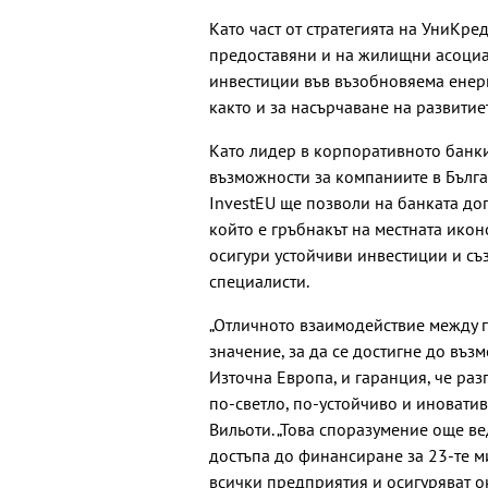
Като част от стратегията на УниКре
предоставяни и на жилищни асоциа
инвестиции във възобновяема енер
както и за насърчаване на развитие
Като лидер в корпоративното банк
възможности за компаниите в Бълга
InvestEU ще позволи на банката до
който е гръбнакът на местната икон
осигури устойчиви инвестиции и с
специалисти.
„Отличното взаимодействие между г
значение, за да се достигне до въ
Източна Европа, и гаранция, че раз
по-светло, по-устойчиво и иновати
Вильоти. „Това споразумение още в
достъпа до финансиране за 23-те м
всички предприятия и осигуряват ок