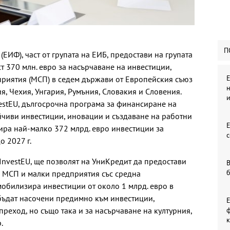
П
ИФ), част от групата на ЕИБ, предостави на групата
т 370 млн. евро за насърчаване на инвестиции,
Е
приятия (МСП) в седем държави от Европейския съюз
н
ия, Чехия, Унгария, Румъния, Словакия и Словения.
estEU, дългосрочна програма за финансиране на
йчиви инвестиции, иновации и създаване на работни
ира най-малко 372 млрд. евро инвестиции за
с
о 2027 г.
InvestEU, ще позволят на УниКредит да предостави
В
0 МСП и малки предприятия със средна
мобилизира инвестиции от около 1 млрд. евро в
бъдат насочени предимно към инвестиции,
реход, но също така и за насърчаване на културния,
ф
к
.