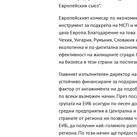
Европейския съюз“.
Европейският комисар по икономик
инструмент за подкрепа на МСП и м
цяла Европа. Благодарение на това
Чехия, Унгария, Румъния, Словакия 
екологична и по-дигитална икономи
ефективност на жилищните сгради. 
на бизнеса в тези страни за постиг
Главният изпълнителен директор на
устойчиво финансиране за подхран
фактор от ангажимента ни да подо
по всеки възможен начин. През пос
групата на ЕИБ осигури по-лесен до
средни предприятия в Централна и 
страните от региона ни позволява ч
ЕИБ, да получим най-голямото разп
региона. По този начин ще предост