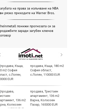
агубата на права за излъчване на NBA
ви рязко приходите на Warner Bros.
heinmetall понижи прогнозата си за
продажбите заради загубен ключов
договор
продава, Къща, 180 m2
Вс
София област,
Ду
с.Лопян, 110000 EUR
Съ
продава, Тристаен
Са
апартамент, 136 m2
м
Варна, Колхозен
г
Пазар, 165000 EUR
ху