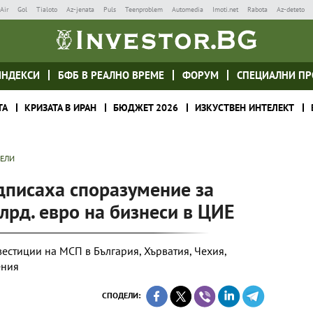
Air
Gol
Tialoto
Az-jenata
Puls
Teenproblem
Automedia
Imoti.net
Rabota
Az-deteto
ИНДЕКСИ
БФБ В РЕАЛНО ВРЕМЕ
ФОРУМ
СПЕЦИАЛНИ ПР
ТА
КРИЗАТА В ИРАН
БЮДЖЕТ 2026
ИЗКУСТВЕН ИНТЕЛЕКТ
ТЕЛИ
дписаха споразумениe за
лрд. евро на бизнеси в ЦИЕ
вестиции на МСП в България, Хърватия, Чехия,
ения
СПОДЕЛИ: