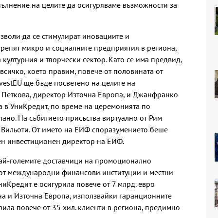
пълнение на целите да осигуряваме възможности за
озволи да се стимулират иновациите и
крепят микро и социалните предприятия в региона,
а културния и творчески сектор. Като се има предвид,
всичко, което правим, повече от половината от
vestEU ще бъде посветено на целите на
а Петкова, директор Източна Европа, и Джанфранко
 в УниКредит, по време на церемонията по
лано. На събитието присъства виртуално от Рим
Вильоти. От името на ЕИФ споразумението беше
ен инвестиционен директор на ЕИФ.
най-големите доставчици на промоционално
от международни финансови институции и местни
ниКредит е осигурила повече от 7 млрд. евро
на и Източна Европа, използвайки гаранционните
пила повече от 35 хил. клиенти в региона, предимно