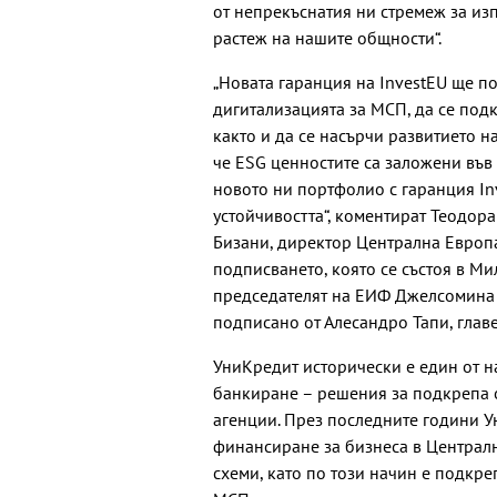
от непрекъснатия ни стремеж за из
растеж на нашите общности“.
„Новата гаранция на InvestEU ще п
дигитализацията за МСП, да се под
както и да се насърчи развитието н
че ESG ценностите са заложени във 
новото ни портфолио с гаранция In
устойчивостта“, коментират Теодор
Бизани, директор Централна Европа
подписването, която се състоя в Ми
председателят на ЕИФ Джелсомина 
подписано от Алесандро Тапи, глав
УниКредит исторически е един от 
банкиране – решения за подкрепа 
агенции. През последните години У
финансиране за бизнеса в Централ
схеми, като по този начин е подкре