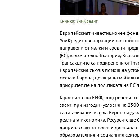
Снимка: УниКредит
Европейският инвестиционен фонд (Е
УниКредит две гаранции на стойнос
направени от малки и средни пред
(ЕС), включително България, Хърват
Трансакциите са подкрепени от Inv
Европейския съюз в помощ на усто
места в Европа, целяща да мобилиз
приоритетите на политиката на ЕС д
Гаранциите на ЕИФ, подкрепени от 
заеми при изгодни условия на 250
капитализация в цяла Европа и да 
реалната икономика. Ресурсите ще 
допринасящи за зелен и дигитален п
образователния и социалния сектор