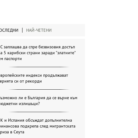
ОСЛЕДНИ
НАЙ-ЧЕТЕНИ
С заплашва да спре безвизовия достъп
а 5 карибски страни заради "златните"
им паспорти
Европейските индекси продължават
ерията си от рекорди
ъзможно ли е България да се върне към
бюджетни излишъци?
ЕК и Испания обсъждат допълнителна
инансова подкрепа след мигрантската
риза в Сеута