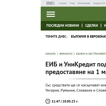
Investor
Dnes
Bloombergtv
Bulgaria On 
ПОСЛЕДНИ НОВИНИ
СДЕЛКИ
ТЕМИТЕ ДНЕС:
БЪЛГАРИЯ В ЕВРОЗОНА
НАЧАЛО
ФИНАНСИ
БАНКИ И ЗАСТРАХОВА
ЕИБ и УниКредит по
предоставяне на 1 м
Със средствата ще се насърчават ин
Унгария, Румъния, Словакия и Слов
11:47 | 10.05.23 г.