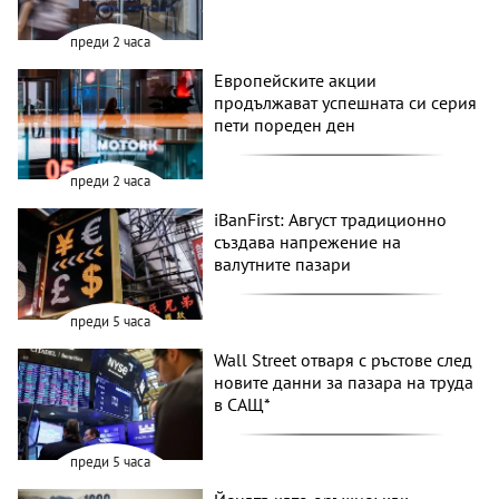
преди 2 часа
Европейските акции
продължават успешната си серия
пети пореден ден
преди 2 часа
iBanFirst: Август традиционно
създава напрежение на
валутните пазари
преди 5 часа
Wall Street отваря с ръстове след
новите данни за пазара на труда
в САЩ*
преди 5 часа