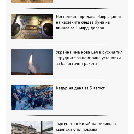
Носталгията продава: Завръщането
на касетките следва бума на
винила за 1 млрд. долара
Украйна има нова цел в руския тил
- трудните за намиране установки
за балистични ракети
Кадър на деня за 3 август
Търсенето в Китай на жилища в
съветски стил показва