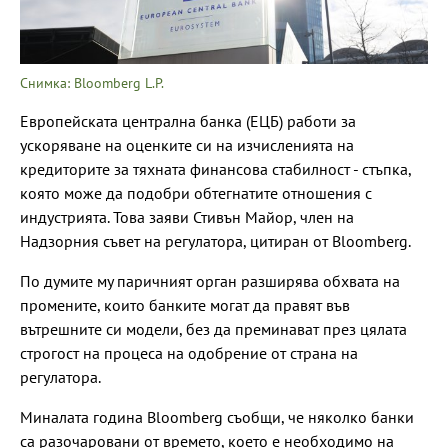
Снимка: Bloomberg L.P.
Европейската централна банка (ЕЦБ) работи за
ускоряване на оценките си на изчисленията на
кредиторите за тяхната финансова стабилност - стъпка,
която може да подобри обтегнатите отношения с
индустрията. Това заяви Стивън Майор, член на
Надзорния съвет на регулатора, цитиран от Bloomberg.
По думите му паричният орган разширява обхвата на
промените, които банките могат да правят във
вътрешните си модели, без да преминават през цялата
строгост на процеса на одобрение от страна на
регулатора.
Миналата година Bloomberg съобщи, че няколко банки
са разочаровани от времето, което е необходимо на