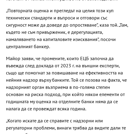
„Повторната оценка и прегледът на целия този куп
технически стандарти и въпроси и отговори със
сигурност може да доведе до опростяване“, каза той. „Там,
където не съм привърженик, е дерегулацията,
намаляването на капиталовите изисквания“, посочи
централният банкер.
Майор заяви, че промените, които ЕЦБ започна да
въвежда след доклада от 2023 г. на външни експерти,
също ще помогнат за повишаване на ефективността на
нейния надзор върху банките. Той се позова на факта, че
надзорният орган възприема в по-голяма степен
основан на риска подход, при който някои елементи от
годишната му оценка на отделните банки няма да се
налага да се провеждат всяка година.
„Когато искате да се справите с надзорни или
регулаторни проблеми, винаги трябва да видите дали те