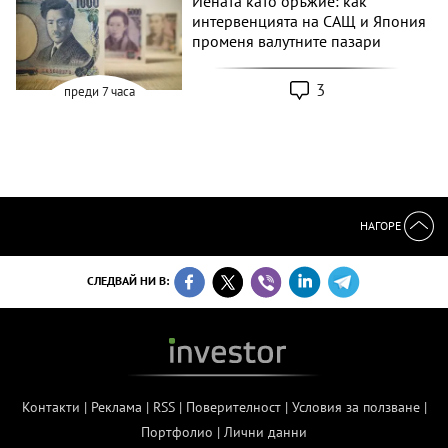
Йената като оръжие: как
интервенцията на САЩ и Япония
променя валутните пазари
3
преди 7 часа
НАГОРЕ
СЛЕДВАЙ НИ В:
Контакти
|
Реклама
|
RSS
|
Поверителност
|
Условия за ползване
|
Портфолио
|
Лични данни