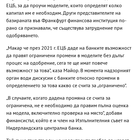
ЕЦБ, за да проучи моделите, които определят колко
капитал им е необходим. Други представителите на
базираната във Франкфурт финансова институция по-
рано са признавали, че съществува затруднение при
одобряването.
„Макар че през 2021 г. ЕЦБ даде на банките възможност
да правят ограничени промени в моделите без дълъг
процес на одобрение, сега те ще имат повече
възможност за това“, каза Майор. В момента надзорният
орган води дискусии с банките относно промени в
определението за това какво се счита за „ограничено“.
„В случаите, когато дадена промяна се счита за
ограничена, не е необходимо да правим пълна оценка
на модела, включително проверка на място“, добави
финансистът, който е и член на Изпълнителния съвет на
Нидерландската централна банка.