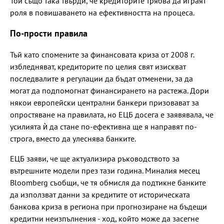
Той също така твърди, че кредиторите трябва да играят
роля в повишаването на ефективността на процеса.
По-прости правила
Тъй като спомените за финансовата криза от 2008 г.
избледняват, кредиторите по целия свят изискват
последвалите я регулации да бъдат отменени, за да
могат да подпомогнат финансирането на растежа. Дори
някои европейски централни банкери призовават за
опростяване на правилата, но ЕЦБ досега е заявявала, че
усилията ѝ да стане по-ефективна ще я направят по-
строга, вместо да улеснява банките.
ЕЦБ заяви, че ще актуализира ръководството за
вътрешните модели през тази година. Миналия месец
Bloomberg съобщи, че тя обмисля да подтикне банките
да използват данни за кредитите от историческата
банкова криза в региона при прогнозиране на бъдещи
кредитни неизпълнения - ход, който може да засегне