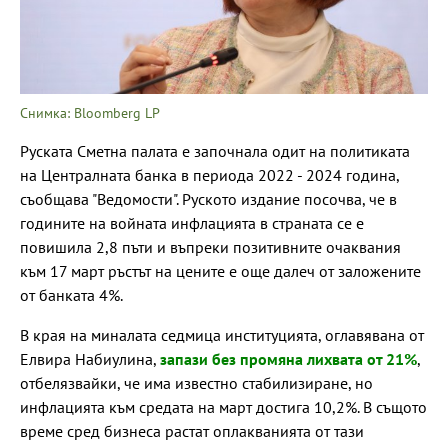
Снимка: Bloomberg LP
Руската Сметна палата е започнала одит на политиката
на Централната банка в периода 2022 - 2024 година,
съобщава "Ведомости". Руското издание посочва, че в
годините на войната инфлацията в страната се е
повишила 2,8 пъти и въпреки позитивните очаквания
към 17 март ръстът на цените е още далеч от заложените
от банката 4%.
В края на миналата седмица институцията, оглавявана от
Елвира Набиулина,
запази без промяна лихвата от 21%
,
отбелязвайки, че има известно стабилизиране, но
инфлацията към средата на март достига 10,2%. В същото
време сред бизнеса растат оплакванията от тази