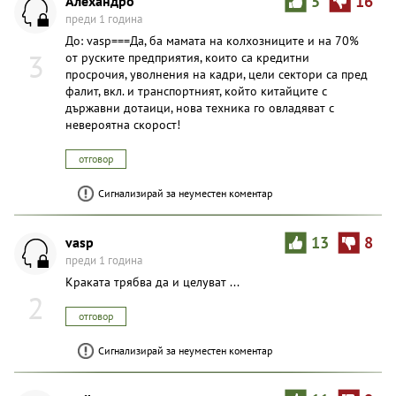
Алехандро
5
16
преди 1 година
До: vasp===Да, ба мамата на колхозниците и на 70%
3
от руските предприятия, които са кредитни
просрочия, уволнения на кадри, цели сектори са пред
фалит, вкл. и транспортният, който китайците с
държавни дотаици, нова техника го овладяват с
невероятна скорост!
отговор
Сигнализирай за неуместен коментар
vasp
13
8
преди 1 година
Краката трябва да и целуват ...
2
отговор
Сигнализирай за неуместен коментар