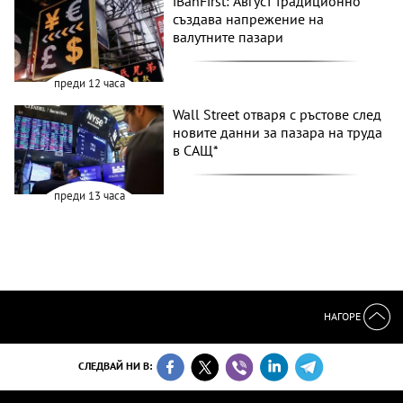
iBanFirst: Август традиционно
създава напрежение на
валутните пазари
преди 12 часа
Wall Street отваря с ръстове след
новите данни за пазара на труда
в САЩ*
преди 13 часа
НАГОРЕ
СЛЕДВАЙ НИ В: