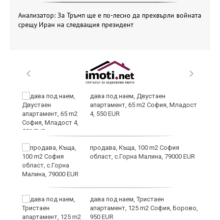
Анализатор: За Тръмп ще е по-лесно да прехвърли войната
срещу Иран на следващия президент
и
дава под наем, Двустаен
апартамент, 65 m2 София, Младост
4, 550 EUR
и
продава, Къща, 100 m2 София
област, с.Горна Малина, 79000 EUR
дава под наем, Тристаен
апартамент, 125 m2 София, Борово,
950 EUR