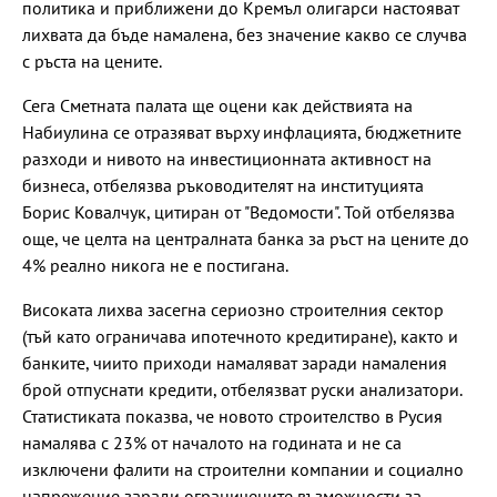
политика и приближени до Кремъл олигарси настояват
лихвата да бъде намалена, без значение какво се случва
с ръста на цените.
Сега Сметната палата ще оцени как действията на
Набиулина се отразяват върху инфлацията, бюджетните
разходи и нивото на инвестиционната активност на
бизнеса, отбелязва ръководителят на институцията
Борис Ковалчук, цитиран от "Ведомости". Той отбелязва
още, че целта на централната банка за ръст на цените до
4% реално никога не е постигана.
Високата лихва засегна сериозно строителния сектор
(тъй като ограничава ипотечното кредитиране), както и
банките, чиито приходи намаляват заради намаления
брой отпуснати кредити, отбелязват руски анализатори.
Статистиката показва, че новото строителство в Русия
намалява с 23% от началото на годината и не са
изключени фалити на строителни компании и социално
напрежение заради ограничените възможности за