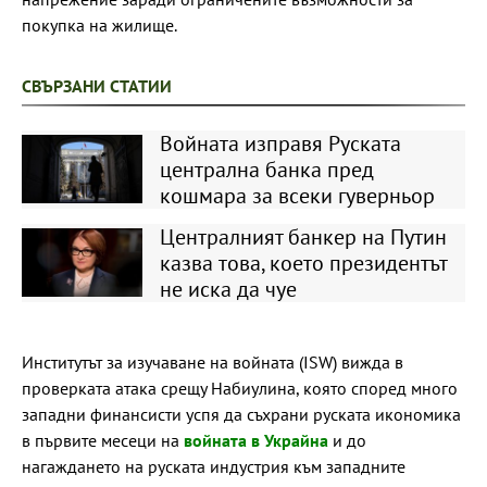
покупка на жилище.
СВЪРЗАНИ СТАТИИ
Войната изправя Руската
централна банка пред
кошмара за всеки гуверньор
Централният банкер на Путин
казва това, което президентът
не иска да чуе
Институтът за изучаване на войната (ISW) вижда в
проверката атака срещу Набиулина, която според много
западни финансисти успя да съхрани руската икономика
в първите месеци на
войната в Украйна
и до
нагаждането на руската индустрия към западните