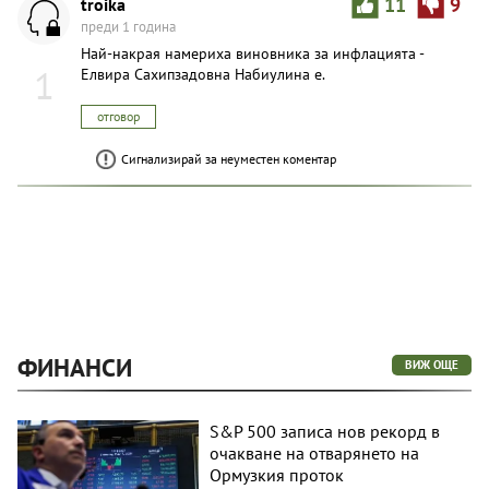
troika
11
9
преди 1 година
Най-накрая намериха виновника за инфлацията -
1
Елвира Сахипзадовна Набиулина е.
отговор
Сигнализирай за неуместен коментар
ФИНАНСИ
ВИЖ ОЩЕ
S&P 500 записа нов рекорд в
очакване на отварянето на
Ормузкия проток