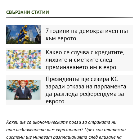
СВЪРЗАНИ СТАТИИ
7 години на демократичен път
към еврото
Какво се случва с кредитите,
лихвите и сметките след
преминаването им в евро
Президентът ще сезира КС
заради отказа на парламента
да разгледа референдума за
еврото
Какви ще са икономическите ползи за страната ни
присъединяването към еврозоната? През кои платежни
системи ще минават разплащанията след влизане на