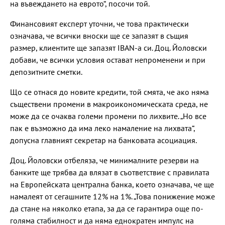
на въвеждането на еврото“, посочи той.
Финансовият експерт уточни, че това практически
означава, че всички вноски ще се запазят в същия
размер, клиентите ще запазят IBAN-а си. Доц. Йоловски
добави, че всички условия остават непроменени и при
депозитните сметки.
Що се отнася до новите кредити, той смята, че ако няма
съществени промени в макроикономическата среда, не
може да се очаква големи промени по лихвите. „Но все
пак е възможно да има леко намаление на лихвата“,
допусна главният секретар на банковата асоциация.
Доц. Йоловски отбеляза, че минималните резерви на
банките ще трябва да влязат в съответствие с правилата
на Европейската централна банка, което означава, че ще
намалеят от сегашните 12% на 1%. „Това понижение може
да стане на няколко етапа, за да се гарантира още по-
голяма стабилност и да няма еднократен импулс на