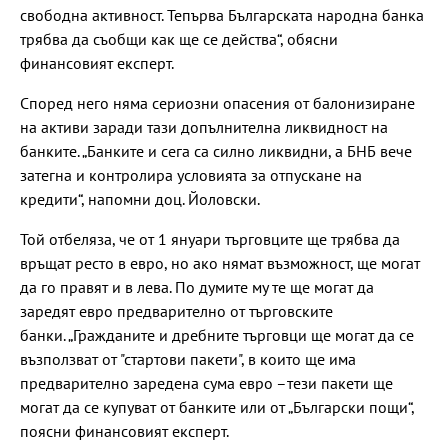
свободна активност. Тепърва Българската народна банка
трябва да съобщи как ще се действа“, обясни
финансовият експерт.
Според него няма сериозни опасения от балонизиране
на активи заради тази допълнителна ликвидност на
банките. „Банките и сега са силно ликвидни, а БНБ вече
затегна и контролира условията за отпускане на
кредити“, напомни доц. Йоловски.
Той отбеляза, че от 1 януари търговците ще трябва да
връщат ресто в евро, но ако нямат възможност, ще могат
да го правят и в лева. По думите му те ще могат да
заредят евро предварително от търговските
банки. „Гражданите и дребните търговци ще могат да се
възползват от "стартови пакети", в които ще има
предварително заредена сума евро –тези пакети ще
могат да се купуват от банките или от „Български пощи“,
поясни финансовият експерт.