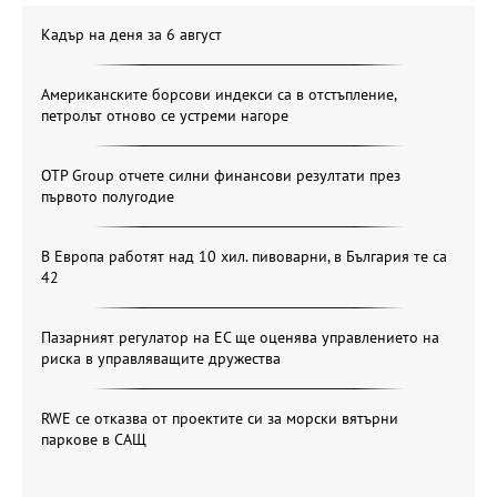
Кадър на деня за 6 август
Американските борсови индекси са в отстъпление,
петролът отново се устреми нагоре
OTP Group отчете силни финансови резултати през
първото полугодие
В Европа работят над 10 хил. пивоварни, в България те са
42
Пазарният регулатор на ЕС ще оценява управлението на
риска в управляващите дружества
RWE се отказва от проектите си за морски вятърни
паркове в САЩ