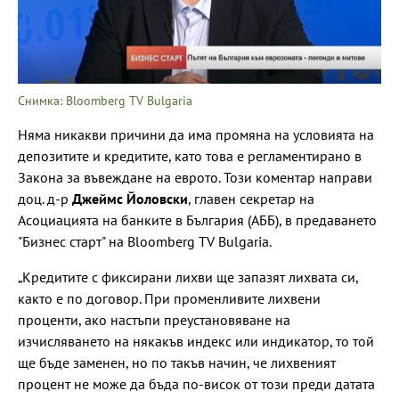
Снимка: Bloomberg TV Bulgaria
Няма никакви причини да има промяна на условията на
депозитите и кредитите, като това е регламентирано в
Закона за въвеждане на еврото. Този коментар направи
доц. д-р
Джеймс Йоловски
, главен секретар на
Асоциацията на банките в България (АББ), в предаването
"Бизнес старт" на Bloomberg TV Bulgaria.
„Кредитите с фиксирани лихви ще запазят лихвата си,
както е по договор. При променливите лихвени
проценти, ако настъпи преустановяване на
изчисляването на някакъв индекс или индикатор, то той
ще бъде заменен, но по такъв начин, че лихвеният
процент не може да бъда по-висок от този преди датата