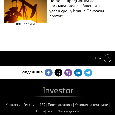
Петролът продължава да
поскъпва след съобщения за
удари срещу Иран в Ормузкия
проток*
преди 4 часа
НАГОРЕ
СЛЕДВАЙ НИ В:
Контакти
|
Реклама
|
RSS
|
Поверителност
|
Условия за ползване
|
Портфолио
|
Лични данни