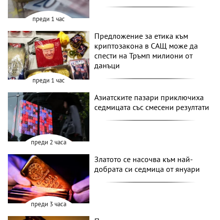
преди 1 час
Предложение за етика към
криптозакона в САЩ може да
спести на Тръмп милиони от
данъци
преди 1 час
Азиатските пазари приключиха
седмицата със смесени резултати
преди 2 часа
Златото се насочва към най-
добрата си седмица от януари
преди 3 часа