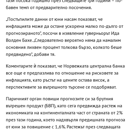
тази посока годишно през следващите три години – по-
бавен темп от предварително посочения.
„Постъпилите данни от юни насам показват, че
инфлацията може да остане ускорена малко по-дълго от
прогнозираното“, посочи в изявление гуверньорът Ида
Волден Бахе. „Следователно вероятно няма да намалим
основния лихвен процент толкова бързо, колкото беше
предвидено“, добави тя.
Коментарите ѝ показват, че Норвежката централна банка
все още е предпазлива по отношение на рисковете за
инфлацията, като ръстът на цените остава висок, а
перспективите за вътрешното търсене се подобряват.
Паричният орган повиши прогнозите си за брутния
вътрешен продукт (БВП), като сега предвижда растеж на
икономиката на континенталната част от страната от 2%
през тази година, което надхвърля предишната прогноза
от юни за повишение с 1,6%. Растежът през следващата