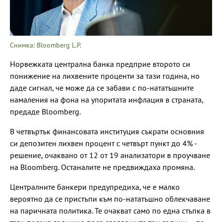
Снимка: Bloomberg L.P.
Норвежката централна банка предприе второто си
понижение на лихвените проценти за тази година, но
даде сигнал, че може да се забави с по-нататъшните
намаления на фона на упоритата инфлация в страната,
предаде Bloomberg.
В четвъртък финансовата институция съкрати основния
си депозитен лихвен процент с четвърт пункт до 4% -
решение, очаквано от 12 от 19 анализатори в проучване
на Bloomberg. Останалите не предвиждаха промяна.
Централните банкери предупредиха, че е малко
вероятно да се пристъпи към по-нататъшно облекчаване
на паричната политика. Те очакват само по една стъпка в