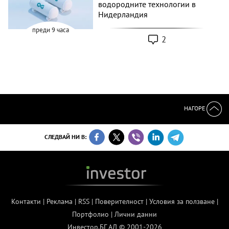
водородните технологии в
Нидерландия
преди 9 часа
2
НАГОРЕ
СЛЕДВАЙ НИ В:
Контакти
|
Реклама
|
RSS
|
Поверителност
|
Условия за ползване
|
Портфолио
|
Лични данни
Инвестор.БГ АД © 2001-2026