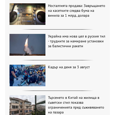
Носталгията продава: Завръщането
на касетките следва бума на
винила за 1 млрд. долара
Украйна има нова цел в руския тил
- трудните за намиране установки
за балистични ракети
Кадър на деня за 3 август
Търсенето в Китай на жилища в
съветски стил показва
ограниченията пред съживяването
на пазара