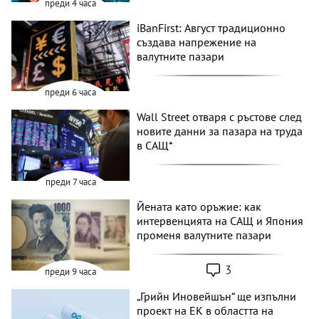
преди 4 часа
iBanFirst: Август традиционно
създава напрежение на
валутните пазари
преди 6 часа
Wall Street отваря с ръстове след
новите данни за пазара на труда
в САЩ*
преди 7 часа
Йената като оръжие: как
интервенцията на САЩ и Япония
променя валутните пазари
3
преди 9 часа
„Грийн Иновейшън“ ще изпълни
проект на ЕК в областта на