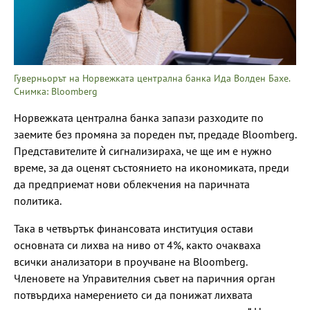
Гуверньорът на Норвежката централна банка Ида Волден Бахе.
Снимка: Bloomberg
Норвежката централна банка запази разходите по
заемите без промяна за пореден път, предаде Bloomberg.
Представителите ѝ сигнализираха, че ще им е нужно
време, за да оценят състоянието на икономиката, преди
да предприемат нови облекчения на паричната
политика.
Така в четвъртък финансовата институция остави
основната си лихва на ниво от 4%, както очакваха
всички анализатори в проучване на Bloomberg.
Членовете на Управителния съвет на паричния орган
потвърдиха намерението си да понижат лихвата