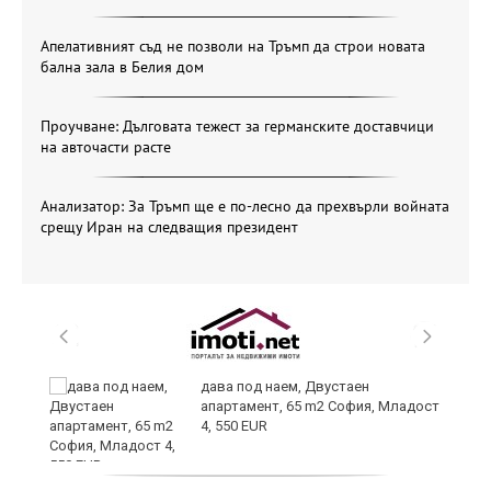
Апелативният съд не позволи на Тръмп да строи новата
бална зала в Белия дом
Проучване: Дълговата тежест за германските доставчици
на авточасти расте
Анализатор: За Тръмп ще е по-лесно да прехвърли войната
срещу Иран на следващия президент
и
дава под наем, Двустаен
апартамент, 65 m2 София, Младост
4, 550 EUR