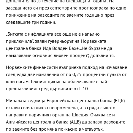
допълнително „в течение на следващата година“. На
заседанието си през септември те прогнозираха по едно
понижение на разходите по заемите годишно през
следващите три години.
„Битката с инфлацията все още не е напълно
приключила“, заяви гуверньорът на Норвежката
централна банка Ида Волден Бахе. „Не бързаме да
намаляваме основния лихвен процент“, допълни тя.
Норвежките финансисти възприеха подход на изчакване
след едва две намаления от по 0,25 процентни пункта от
юни насам. Техният цикъл на облекчаване е най-
предпазливият сред държавите от Г-10.
Миналата седмица Европейската централна банка (ЕЦБ)
остави своята лихва непроменена, а в сряда същото
направи и паричният орган на Швеция. Очаква се и
Английската централна банка (АЦБ) да запази разходите
по заемите без промяна по-късно в четвъртък.