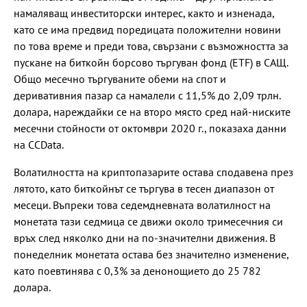
намаляващ инвеститорски интерес, както и изненада,
като се има предвид поредицата положителни новини
по това време и преди това, свързани с възможността за
пускане на биткойн борсово търгуван фонд (ETF) в САЩ.
Общо месечно търгуваните обеми на спот и
деривативния пазар са намалели с 11,5% до 2,09 трлн.
долара, нареждайки се на второ място сред най-ниските
месечни стойности от октомври 2020 г., показаха данни
на CCData.
Волатилността на криптопазарите остава сподавена през
лятото, като биткойнът се търгува в тесен диапазон от
месеци. Въпреки това седемдневната волатилност на
монетата тази седмица се движи около тримесечния си
връх след няколко дни на по-значителни движения. В
понеделник монетата остава без значително изменение,
като поевтинява с 0,3% за денонощието до 25 782
долара.