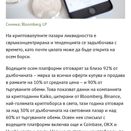
Снимка: Bloomberg LP
На криптовалутните пазари ликвидността е
свръхконцентрирана и тенденцията се задълбочава с
времето, като почти цялата може да бъде открита на
осем борси.
Водещите осем платформи отговарят за близо 92% от
дълбочината – мярка за всички оферти купува и продава
в рамките на 10% от средната цена – и 90% от
търгуваните обеми. Това показват данни на компанията
за криптоданни Kaiko, цитирани от Bloomberg. Binance,
най-голямата криптоборса в света, тази година отговаря
за над 30% от дълбочината на световния пазар и над
60% от търгуваните обеми. Освен нея списъкът с
водещите платформи включва още и Coinbase, OKX и