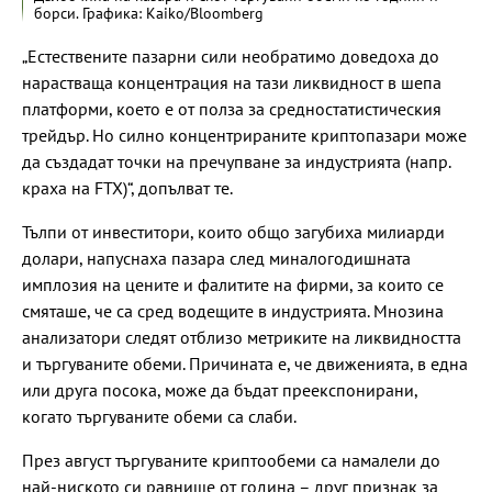
борси. Графика: Kaiko/Bloomberg
„Естествените пазарни сили необратимо доведоха до
нарастваща концентрация на тази ликвидност в шепа
платформи, което е от полза за средностатистическия
трейдър. Но силно концентрираните криптопазари може
да създадат точки на пречупване за индустрията (напр.
краха на FTX)“, допълват те.
Тълпи от инвеститори, които общо загубиха милиарди
долари, напуснаха пазара след миналогодишната
имплозия на цените и фалитите на фирми, за които се
смяташе, че са сред водещите в индустрията. Мнозина
анализатори следят отблизо метриките на ликвидността
и търгуваните обеми. Причината е, че движенията, в една
или друга посока, може да бъдат преекспонирани,
когато търгуваните обеми са слаби.
През август търгуваните криптообеми са намалели до
най-ниското си равнище от година – друг признак за