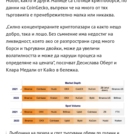
Huobi, както и други. Налице са стотици криптоборси, по
данни на CoinGecko, въпреки че на много от тях
търговията е пренебрежително малка или никаква.
„Силно концентрираните криптопазари са както нещо
добро, така и лошо. Без съмнение има недостиг на
ликвидност, която ако се разпространи сред много
борси и търгувани двойки, може да увеличи
волатилността и може да наруши процеса на
определяне на цената“, посочват Десислава Оберт и
Клара Медали от Kaiko в бележка.
Дълбочина на пазара и спот търгувани обеми по години и