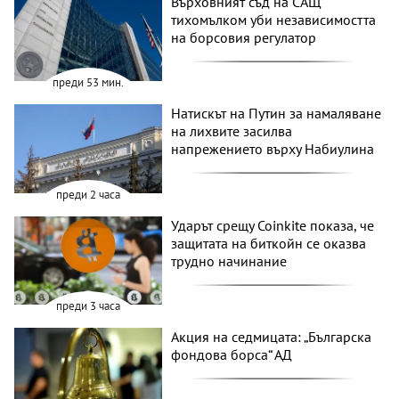
Върховният съд на САЩ
тихомълком уби независимостта
на борсовия регулатор
преди 53 мин.
Натискът на Путин за намаляване
на лихвите засилва
напрежението върху Набиулина
преди 2 часа
Ударът срещу Coinkite показа, че
защитата на биткойн се оказва
трудно начинание
преди 3 часа
Акция на седмицата: „Българска
фондова борса“ АД