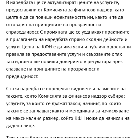
В наредбата ще се актуализират цените на услугите,
предоставяни от Комисията за финансов надзор, като
целта е да се повиши ефективността им, както и те да
отговарят на принципите на прозрачност и
справедливост. С промяната ще се уеднаквят практиките
в прилагането на наредбата спрямо сходни дейности и
услуги. Целта на КФН е да има ясни и публично достъпни
правила за предоставяните услуги и свързаните с тях
такси, което ще повиши доверието в регулатора чрез
спазване на принципите на прозрачност и
предвидимост.
С тази наредба се определят: видовете и размерите на
таксите, които Комисията за финансов надзор събира;
услугите, за които се дължат такси; начинът, по който
таксите се заплащат; както и методиката за изчисляване
на максималния размер, който КФН може да начисли на
дадено лице.
Такси се събират за административните производства по