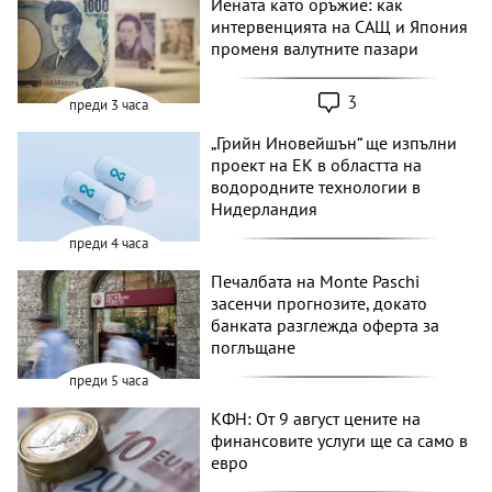
Йената като оръжие: как
интервенцията на САЩ и Япония
променя валутните пазари
3
преди 3 часа
„Грийн Иновейшън“ ще изпълни
проект на ЕК в областта на
водородните технологии в
Нидерландия
преди 4 часа
Печалбата на Monte Paschi
засенчи прогнозите, докато
банката разглежда оферта за
поглъщане
преди 5 часа
КФН: От 9 август цените на
финансовите услуги ще са само в
евро