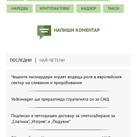
НАРЕДБА
КРИПТОАКТИВИ
НАДЗОР
ТАКСИ
НАПИШИ КОМЕНТАР
ПОСЛЕДНИ
НАЙ-ЧЕТЕНИ
Чешките милиардери играят водеща роля в европейския
сектор на сливания и придобивания
Volkswagen ще преразгледа стратегията си за САЩ
Подписан е петгодишен договор за сметосъбиране за
„Слатина“, „Изгрев“ и „Подуяне“