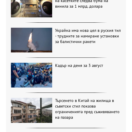
на касетките следва бума на
винила за 1 млрд. долара
Украйна има нова цел в руския тил
- трудните за намиране установки
за балистични ракети
Кадър на деня за 3 август
Търсенето в Китай на жилища в
съветски стил показва
ограниченията пред съживяването
на пазара