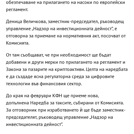
обезпечаване на прилагането на насоки по европейски
регламент.
Деница Величкова, заместник-председател, ръководещ
управление „Надзор на инвестиционната дейност”, е
отговорна за приемане на нормативния акт, посочват от
Комисията.
От там съобщават, че при необходимост ще бъдат
добавени и други мерки по прилагането на регламент и
Закона за пазарите на криптоактиви. Целта на наредбата
е да създаде ясна регулаторна среда за цифровите
технологии във финансовия сектор.
До края на февруари КФН ще приеме нова,
допълнена Наредба за таксите, събирани от Комисията.
За отговорник при изработването ѝ ще бъде заместник-
председателят, ръководещ управление „Надзор на
инвестиционната дейност”.