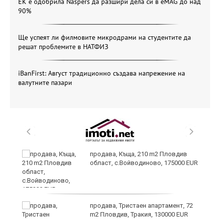
ЕК е одобрила Naspers да разшири дела си в eMAG до над
90%
Ще успеят ли филмовите микродрами на студентите да
решат проблемите в НАТФИЗ
iBanFirst: Август традиционно създава напрежение на
валутните пазари
продава, Къща, 210 m2 Пловдив
област, с.Войводиново, 175000 EUR
?
продава, Тристаен апартамент, 72
m2 Пловдив, Тракия, 130000 EUR