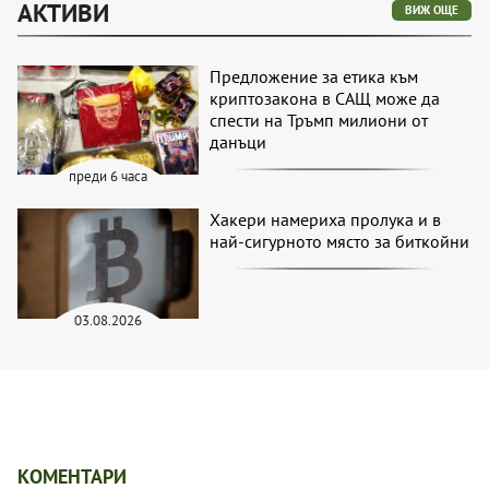
АКТИВИ
ВИЖ ОЩЕ
Предложение за етика към
криптозакона в САЩ може да
спести на Тръмп милиони от
данъци
преди 6 часа
Хакери намериха пролука и в
най-сигурното място за биткойни
03.08.2026
КОМЕНТАРИ