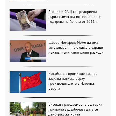
Япония и САЩ са предприели
първа съвместна интервенция в
подкрепа на йената от 2011 г.
Щерьо Ножаров: Може да има
актуализация на бюджета заради
неизпълнени капиталови разходи
Китайският промишлен износ
засилва натиска върху
производителите в Източна
Европа
Високата раждаемост в България
прикрива задълбочаващата се
демографска криза