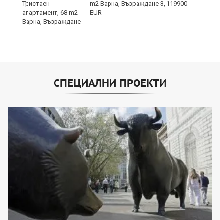
m2 Варна, Възраждане 3, 119900
EUR
СПЕЦИАЛНИ ПРОЕКТИ