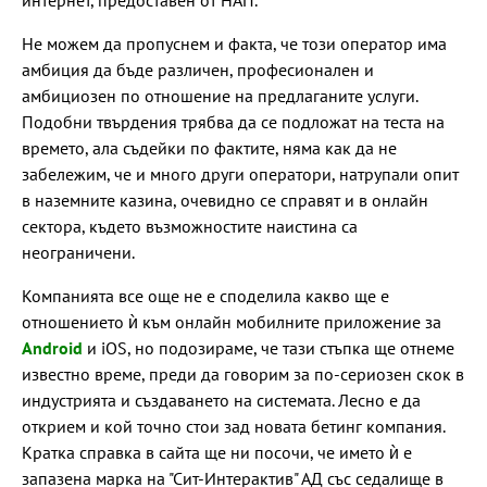
Не можем да пропуснем и факта, че този оператор има
амбиция да бъде различен, професионален и
амбициозен по отношение на предлаганите услуги.
Подобни твърдения трябва да се подложат на теста на
времето, ала съдейки по фактите, няма как да не
забележим, че и много други оператори, натрупали опит
в наземните казина, очевидно се справят и в онлайн
сектора, където възможностите наистина са
неограничени.
Компанията все още не е споделила какво ще е
отношението ѝ към онлайн мобилните приложение за
Android
и iOS, но подозираме, че тази стъпка ще отнеме
известно време, преди да говорим за по-сериозен скок в
индустрията и създаването на системата. Лесно е да
открием и кой точно стои зад новата бетинг компания.
Кратка справка в сайта ще ни посочи, че името ѝ е
запазена марка на "Сит-Интерактив" АД със седалище в