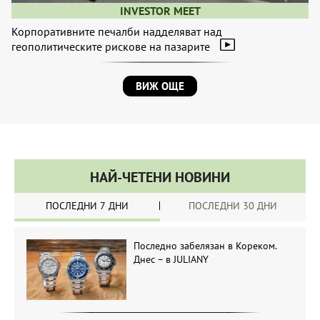
INVESTOR MEET
Корпоративните печалби надделяват над
геополитическите рискове на пазарите
ВИЖ ОЩЕ
НАЙ-ЧЕТЕНИ НОВИНИ
ПОСЛЕДНИ 7 ДНИ
ПОСЛЕДНИ 30 ДНИ
Последно забелязан в Кореком.
Днес – в JULIANY