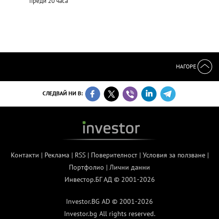
преди 20 часа
НАГОРЕ
СЛЕДВАЙ НИ В:
Контакти
|
Реклама
|
RSS
|
Поверителност
|
Условия за ползване
|
Портфолио
|
Лични данни
Инвестор.БГ АД © 2001-2026
Investor.BG AD © 2001-2026
Investor.bg All rights reserved.