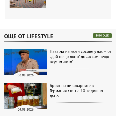
ОЩЕ ОТ LIFESTYLE
ВИЖ ОЩЕ
Пазарът на люти сосове у нас – от
„дай нещо люто“ до „искам нещо
вкусно люто“
06.08.2026
Броят на пивоварните в
Германия стигна 10-годишно
дъно
04.08.2026