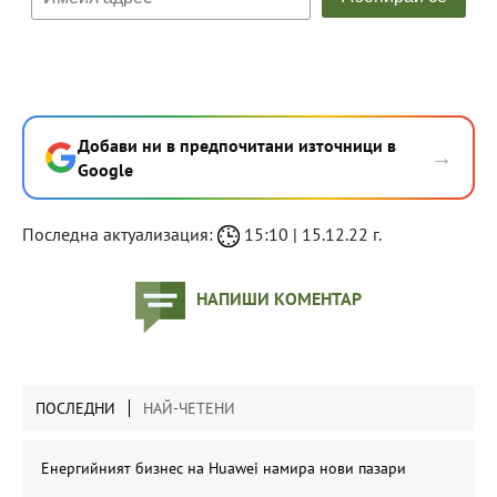
Добави ни в предпочитани източници в
→
Google
Последна актуализация:
15:10 | 15.12.22 г.
НАПИШИ КОМЕНТАР
ПОСЛЕДНИ
НАЙ-ЧЕТЕНИ
Енергийният бизнес на Huawei намира нови пазари