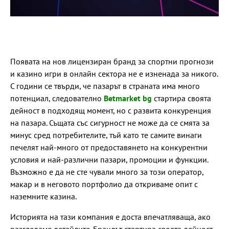
Появата на нов лицензиран бранд за спортни прогнози
и казино игри в онлайн сектора не е изненада за никого.
С години се твърди, че пазарът в страната има много
потенциал, следователно
Betmarket bg
стартира своята
дейност в подходящ момент, но с развита конкуренция
на пазара. Същата със сигурност не може да се смята за
минус сред потребителите, тъй като те самите винаги
печелят най-много от предоставянето на конкурентни
условия и най-различни пазари, промоции и функции.
Възможно е да не сте чували много за този оператор,
макар и в неговото портфолио да откриваме опит с
наземните казина.
Историята на тази компания е доста впечатляваща, ако
разгледаме детайлите. Брандът стартира своята дейност