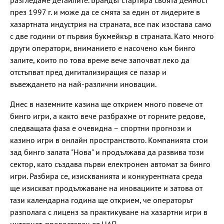
през 1997 г. и може да се смята за един от лидерите в
хазартната индустрия на страната, все пак изостава само
с две години от първия букмейкър в страната. Като много
други оператори, вниманието е насочено към бинго
залите, които по това време вече започват леко да
отстъпват пред дигитализиращия се пазар и
въвеждането на най-различни иновации.
Днес в наземните казина ще открием много повече от
бинго игри, а както вече разбрахме от горните редове,
следващата фаза е очевидна – спортни прогнози и
казино игри в онлайн пространството. Компанията стои
зад бинго залата "Нова" и продължава да развива този
сектор, като създава първи електронен автомат за бинго
игри. Разбира се, изискванията и конкурентната среда
ще изискват продължаване на иновациите и затова от
тази календарна година ще открием, че операторът
разполага с лиценз за практикуване на хазартни игри в
интернет, предоставен от НАП.