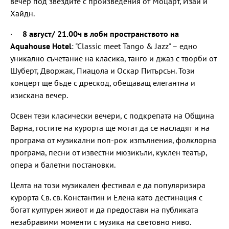
вечер под звездите с произведения от Моцарт, Изаи и
Хайдн.
·
8 август/ 21.00ч в лоби пространството на
Aquahouse Hotel
: "Classic meet Tango & Jazz" – едно
уникално съчетание на класика, танго и джаз с творби от
Шуберт, Дворжак, Пиацола и Оскар Питърсън. Този
концерт ще бъде с дрескод, обещаващ елегантна и
изискана вечер.
Освен тези класически вечери, с подкрепата на Община
Варна, гостите на курорта ще могат да се насладят и на
програма от музикални поп-рок изпълнения, фолклорна
програма, песни от известни мюзикъли, куклен театър,
опера и балетни постановки.
Целта на този музикален фестивал е да популяризира
курорта Св. св. Константин и Елена като дестинация с
богат културен живот и да предостави на публиката
незабравими моменти с музика на световно ниво.