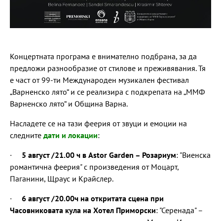
Концертната програма е внимателно подбрана, за да
предложи разнообразие от стилове и преживявания. Тя
е част от 99-ти Международен музикален фестивал
„Варненско лято“ и се реализира с подкрепата на „ММФ
Варненско лято“ и Община Варна.
Насладете се на тази феерия от звуци и емоции на
следните
дати и локации
:
·
5 август /21.00 ч в Astor Garden – Розариум
: "Виенска
романтична феерия" с произведения от Моцарт,
Паганини, Щраус и Крайслер.
·
6 август /20.00ч на откритата сцена при
Часовниковата кула на Хотел Приморски
: "Серенада" –