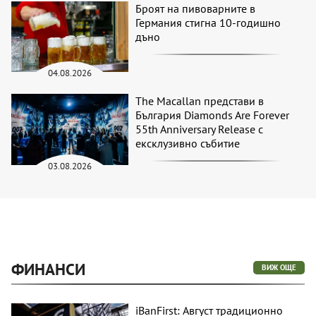
Броят на пивоварните в
Германия стигна 10-годишно
дъно
04.08.2026
The Macallan представи в
България Diamonds Are Forever
55th Anniversary Release с
ексклузивно събитие
03.08.2026
ФИНАНСИ
ВИЖ ОЩЕ
iBanFirst: Август традиционно