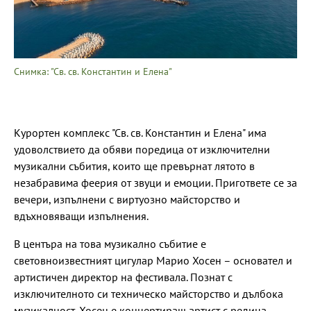
Снимка: "Св. св. Константин и Елена"
Курортен комплекс "Св. св. Константин и Елена" има
удоволствието да обяви поредица от изключителни
музикални събития, които ще превърнат лятото в
незабравима феерия от звуци и емоции. Пригответе се за
вечери, изпълнени с виртуозно майсторство и
вдъхновяващи изпълнения.
В центъра на това музикално събитие е
световноизвестният цигулар Марио Хосен – основател и
артистичен директор на фестивала. Познат с
изключителното си техническо майсторство и дълбока
музикалност, Хосен е концертиращ артист с редица