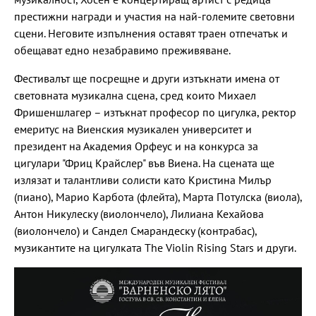
престижни награди и участия на най-големите световни
сцени. Неговите изпълнения оставят траен отпечатък и
обещават едно незабравимо преживяване.
Фестивалът ще посрещне и други изтъкнати имена от
световната музикална сцена, сред които Михаел
Фришеншлагер – изтъкнат професор по цигулка, ректор
емеритус на Виенския музикален университет и
президент на Академия Орфеус и на конкурса за
цигулари "Фриц Крайслер" във Виена. На сцената ще
излязат и талантливи солисти като Кристина Милър
(пиано), Марио Карбота (флейта), Марта Потулска (виола),
Антон Никулеску (виолончело), Лилиана Кехайова
(виолончело) и Сандел Смарандеску (контрабас),
музикантите на цигулката The Violin Rising Stars и други.