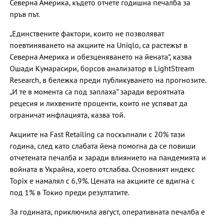
Северна Америка, където отчете годишна печалба за
пръв път.
„Единствените фактори, които не позволяват
поевтиняването на акциите на Uniqlo, са растежът в
Северна Америка и обезценяването на йената“, казва
Ошади Кумарасири, борсов анализатор в LightStream
Research, в бележка преди публикуването на прогнозите.
„И те в момента са под заплаха“ заради вероятната
рецесия и лихвените проценти, които не успяват да
ограничат инфлацията, казва той.
Акциите на Fast Retailing са поскъпнали с 20% тази
година, след като слабата йена помогна да се повиши
отчетената печалба и заради влиянието на пандемията и
войната в Украйна, което отслабва. Основният индекс
Topix е намалял с 6,9%. Цената на акциите се вдигна с
под 1% в Токио преди резултатите.
За годината, приключила август, оперативната печалба е