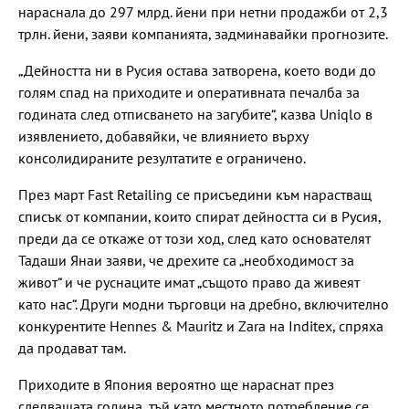
нараснала до 297 млрд. йени при нетни продажби от 2,3
трлн. йени, заяви компанията, задминавайки прогнозите.
„Дейността ни в Русия остава затворена, което води до
голям спад на приходите и оперативната печалба за
годината след отписването на загубите“, казва Uniqlo в
изявлението, добавяйки, че влиянието върху
консолидираните резултатите е ограничено.
През март Fast Retailing се присъедини към нарастващ
списък от компании, които спират дейността си в Русия,
преди да се откаже от този ход, след като основателят
Тадаши Янаи заяви, че дрехите са „необходимост за
живот“ и че руснаците имат „същото право да живеят
като нас“. Други модни търговци на дребно, включително
конкурентите Hennes & Mauritz и Zara на Inditex, спряха
да продават там.
Приходите в Япония вероятно ще нараснат през
следващата година, тъй като местното потребление се