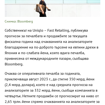
Снимка: Bloomberg
Собственикът на Uniqlo – Fast Retailing, публикува
прогнози за печалбата и продажбите за текущата
фискална година над очакванията на анализаторите
благодарение на по-доброто търсене на евтини дрехи в
Япония и по-слабата йена, която вдига печалба,
привнесена от международните пазари, съобщава
Bloomberg.
Очаква се оперативната печалба за годината,
приключваща август 2023 г., да стигне 350 млрд. йени
(2,4 млрд. долара), което е над средната прогноза на
анализаторите за 332 млрд. йени, съобщи компанията в
четвъртък. Нетните продажби се прогнозират на ниво от
2,65 трлн. йени спрямо очакванията на анализаторите за