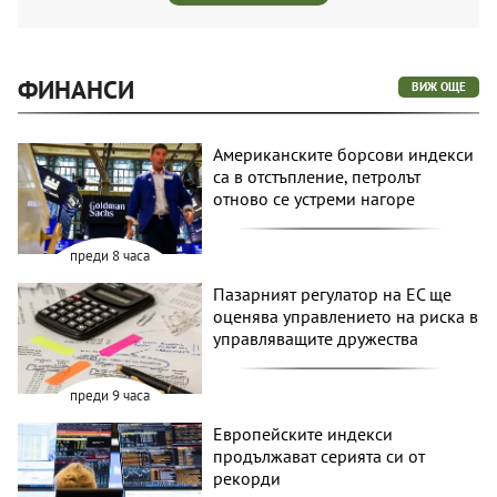
ФИНАНСИ
ВИЖ ОЩЕ
Американските борсови индекси
са в отстъпление, петролът
отново се устреми нагоре
преди 8 часа
Пазарният регулатор на ЕС ще
оценява управлението на риска в
управляващите дружества
преди 9 часа
Европейските индекси
продължават серията си от
рекорди