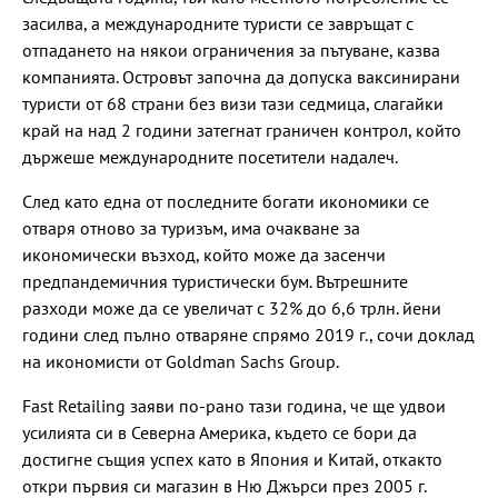
засилва, а международните туристи се завръщат с
отпадането на някои ограничения за пътуване, казва
компанията. Островът започна да допуска ваксинирани
туристи от 68 страни без визи тази седмица, слагайки
край на над 2 години затегнат граничен контрол, който
държеше международните посетители надалеч.
След като една от последните богати икономики се
отваря отново за туризъм, има очакване за
икономически възход, който може да засенчи
предпандемичния туристически бум. Вътрешните
разходи може да се увеличат с 32% до 6,6 трлн. йени
години след пълно отваряне спрямо 2019 г., сочи доклад
на икономисти от Goldman Sachs Group.
Fast Retailing заяви по-рано тази година, че ще удвои
усилията си в Северна Америка, където се бори да
достигне същия успех като в Япония и Китай, откакто
откри първия си магазин в Ню Джърси през 2005 г.