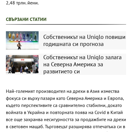
2,48 трлн. йени.
СВЪРЗАНИ СТАТИИ
Собственикът на Uniqlo повиши
годишната си прогноза
Собственикът на Uniqlo залага
на Северна Америка за
развитието си
Най-големият производител на дрехи в Азия измества
фокуса си върху пазари като Северна Америка и Европа,
където перспективите са сравнително стабилни, докато
войната в Украйна и повторната поява на Covid в Китай
все още захранва несигурността за продажбите на дрехи
в световен мащаб. Търговецът разширява отпечатъка си в