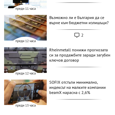
преди 11 часа
Възможно ли е България да се
върне към бюджетни излишъци?
2
преди 12 часа
Rheinmetall понижи прогнозата
си за продажбите заради загубен
ключов договор
преди 12 часа
SOFIX отстъпи минимално,
индексът на малките компании
beamX нарасна с 2,6%
преди 13 часа