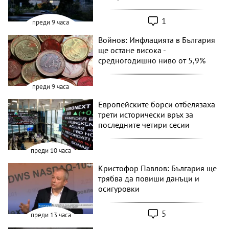
1
преди 9 часа
Войнов: Инфлацията в България
ще остане висока -
средногодишно ниво от 5,9%
преди 9 часа
Европейските борси отбелязаха
трети исторически връх за
последните четири сесии
преди 10 часа
Кристофор Павлов: България ще
трябва да повиши данъци и
осигуровки
5
преди 13 часа