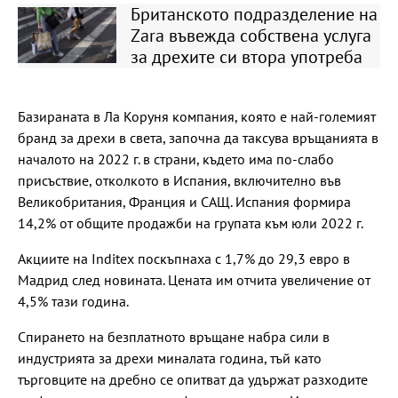
Британското подразделение на
Zara въвежда собствена услуга
за дрехите си втора употреба
Базираната в Ла Коруня компания, която е най-големият
бранд за дрехи в света, започна да таксува връщанията в
началото на 2022 г. в страни, където има по-слабо
присъствие, отколкото в Испания, включително във
Великобритания, Франция и САЩ. Испания формира
14,2% от общите продажби на групата към юли 2022 г.
Акциите на Inditex поскъпнаха с 1,7% до 29,3 евро в
Мадрид след новината. Цената им отчита увеличение от
4,5% тази година.
Спирането на безплатното връщане набра сили в
индустрията за дрехи миналата година, тъй като
търговците на дребно се опитват да удържат разходите