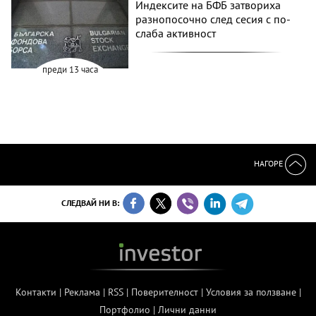
Индексите на БФБ затвориха
разнопосочно след сесия с по-
слаба активност
преди 13 часа
НАГОРЕ
СЛЕДВАЙ НИ В:
Контакти
|
Реклама
|
RSS
|
Поверителност
|
Условия за ползване
|
Портфолио
|
Лични данни