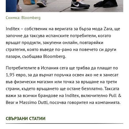
Снимка: Bloomberg
Inditex – собственик на веригата за бърза мода Zara, ще
започне да таксува испанските потребители, когато
връщат продукти, закупени онлайн, повтаряйки
стратегия, която въведе по-рано на повечето си други
пазари, съобщава Bloomberg.
Потребителите в Испания сега ще трябва да плащат по
1,95 евро, за да върнат поръчка освен ако не я занесат
във физически магазин или точка за връщане на трети
страни, където връщането ще остане безплатно. Таксата
важи за всички брандове на Inditex, включително Pull &
Bear и Massimo Dutti, посочва говорител на компанията.
СВЪРЗАНИ СТАТИИ