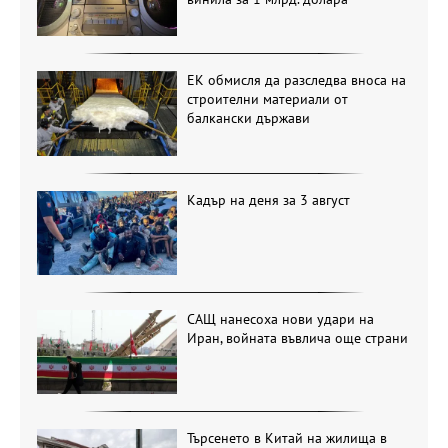
ЕК обмисля да разследва вноса на
строителни материали от
балкански държави
Кадър на деня за 3 август
САЩ нанесоха нови удари на
Иран, войната въвлича още страни
Търсенето в Китай на жилища в