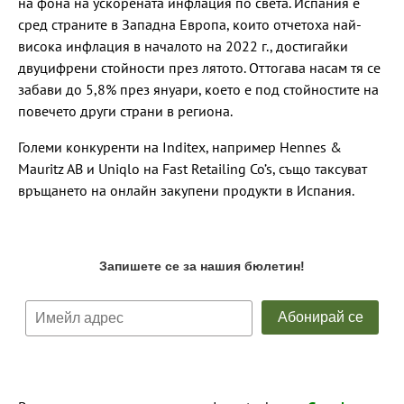
на фона на ускорената инфлация по света. Испания е
сред страните в Западна Европа, които отчетоха най-
висока инфлация в началото на 2022 г., достигайки
двуцифрени стойности през лятото. Оттогава насам тя се
забави до 5,8% през януари, което е под стойностите на
повечето други страни в региона.
Големи конкуренти на Inditex, например Hennes &
Mauritz AB и Uniqlo на Fast Retailing Co’s, също таксуват
връщането на онлайн закупени продукти в Испания.