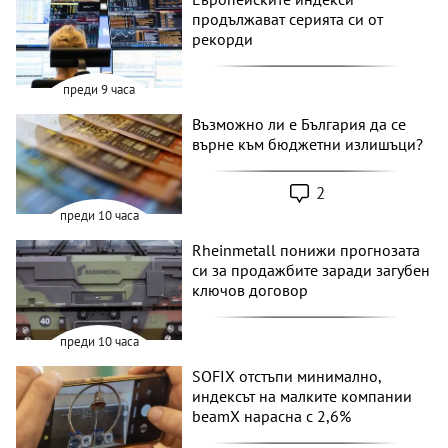
продължават серията си от
рекорди
преди 9 часа
Възможно ли е България да се
върне към бюджетни излишъци?
2
преди 10 часа
Rheinmetall понижи прогнозата
си за продажбите заради загубен
ключов договор
преди 10 часа
SOFIX отстъпи минимално,
индексът на малките компании
beamX нарасна с 2,6%