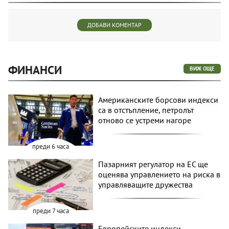
ДОБАВИ КОМЕНТАР
ФИНАНСИ
ВИЖ ОЩЕ
Американските борсови индекси
са в отстъпление, петролът
отново се устреми нагоре
преди 6 часа
Пазарният регулатор на ЕС ще
оценява управлението на риска в
управляващите дружества
преди 7 часа
Европейските индекси