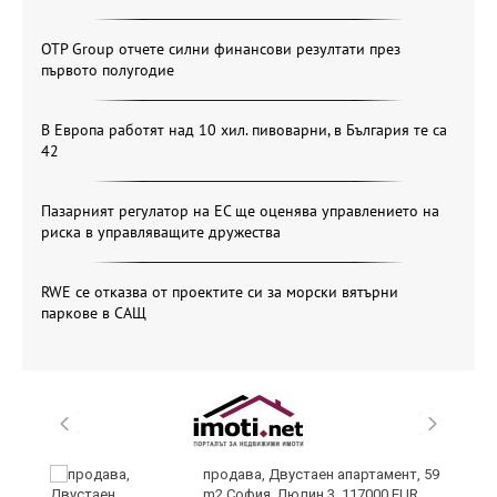
OTP Group отчете силни финансови резултати през
първото полугодие
В Европа работят над 10 хил. пивоварни, в България те са
42
Пазарният регулатор на ЕС ще оценява управлението на
риска в управляващите дружества
RWE се отказва от проектите си за морски вятърни
паркове в САЩ
продава, Двустаен апартамент, 59
m2 София, Люлин 3, 117000 EUR