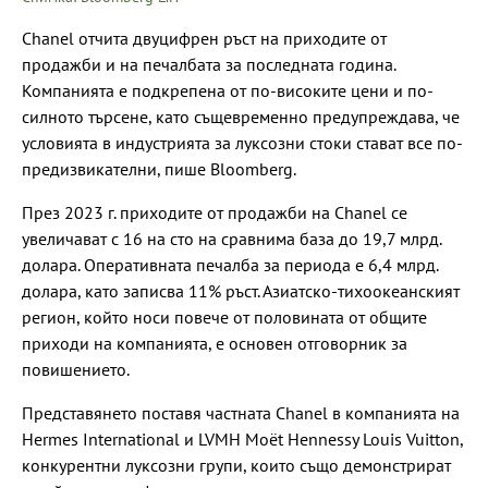
Chanel отчита двуцифрен ръст на приходите от
продажби и на печалбата за последната година.
Компанията е подкрепена от по-високите цени и по-
силното търсене, като същевременно предупреждава, че
условията в индустрията за луксозни стоки стават все по-
предизвикателни, пише Bloomberg.
През 2023 г. приходите от продажби на Chanel се
увеличават с 16 на сто на сравнима база до 19,7 млрд.
долара. Оперативната печалба за периода е 6,4 млрд.
долара, като записва 11% ръст. Азиатско-тихоокеанският
регион, който носи повече от половината от общите
приходи на компанията, е основен отговорник за
повишението.
Представянето поставя частната Chanel в компанията на
Hermes International и LVMH Moët Hennessy Louis Vuitton,
конкурентни луксозни групи, които също демонстрират