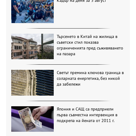
Кадър на деня за 3 август
Търсенето в Китай на жилища в
съветски стил показва
ограниченията пред съживяването
на пазара
Светът премина ключова граница в
соларната енергетика, без никой
да забележи
Япония и САЩ са предприели
първа съвместна интервенция в
подкрепа на йената от 2011 г.