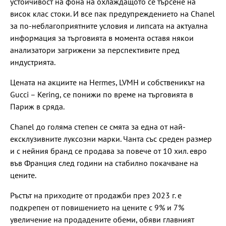
устойчивост на фона на охлаждащото се търсене на
висок клас стоки. И все пак предупреждението на Chanel
за по-неблагоприятните условия и липсата на актуална
информация за търговията в момента оставя някои
анализатори загрижени за перспективите пред
индустрията.
Цената на акциите на Hermes, LVMH и собственикът на
Gucci – Kering, се понижи по време на търговията в
Париж в сряда.
Chanel до голяма степен се смята за една от най-
ексклузивните луксозни марки. Чанта със среден размер
и с нейния бранд се продава за повече от 10 хил. евро
във Франция след години на стабилно покачване на
цените.
Ръстът на приходите от продажби през 2023 г. е
подкрепен от повишението на цените с 9% и 7%
увеличение на продадените обеми, обяви главният