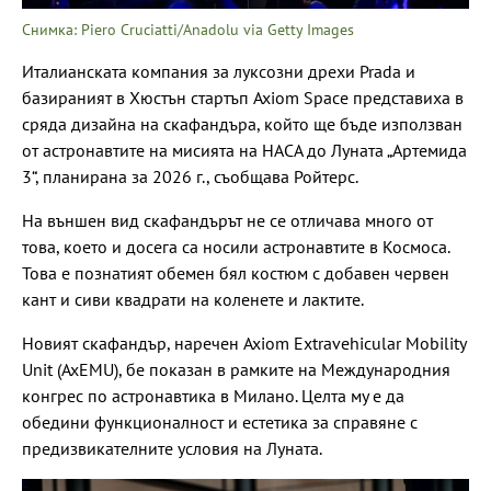
Снимка: Piero Cruciatti/Anadolu via Getty Images
Италианската компания за луксозни дрехи Prada и
базираният в Хюстън стартъп Axiom Space представиха в
сряда дизайна на скафандъра, който ще бъде използван
от астронавтите на мисията на НАСА до Луната „Артемида
3“, планирана за 2026 г., съобщава Ройтерс.
На външен вид скафандърът не се отличава много от
това, което и досега са носили астронавтите в Космоса.
Това е познатият обемен бял костюм с добавен червен
кант и сиви квадрати на коленете и лактите.
Новият скафандър, наречен Axiom Extravehicular Mobility
Unit (AxEMU), бе показан в рамките на Международния
конгрес по астронавтика в Милано. Целта му е да
обедини функционалност и естетика за справяне с
предизвикателните условия на Луната.