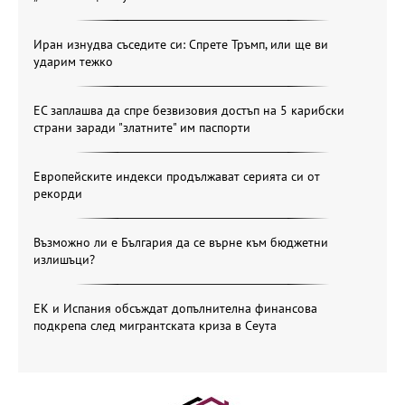
Иран изнудва съседите си: Спрете Тръмп, или ще ви
ударим тежко
ЕС заплашва да спре безвизовия достъп на 5 карибски
страни заради "златните" им паспорти
Европейските индекси продължават серията си от
рекорди
Възможно ли е България да се върне към бюджетни
излишъци?
ЕК и Испания обсъждат допълнителна финансова
подкрепа след мигрантската криза в Сеута