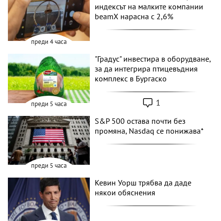
индексът на малките компании
beamX нарасна с 2,6%
преди 4 часа
"Градус" инвестира в оборудване,
за да интегрира птицевъдния
комплекс в Бургаско
1
преди 5 часа
S&P 500 остава почти без
промяна, Nasdaq се понижава*
преди 5 часа
Кевин Уорш трябва да даде
някои обяснения