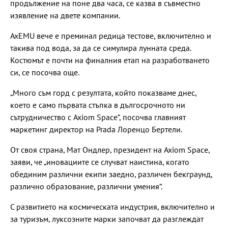
продължение на поне два часа, се казва в съвместно
изявление на двете компании.
AxEMU вече е преминал редица тестове, включително и
такива под вода, за да се симулира лунната среда.
Костюмът е почти на финалния етап на разработването
си, се посочва още.
„Много съм горд с резултата, който показваме днес,
което е само първата стъпка в дългосрочното ни
сътрудничество с Axiom Space“, посочва главният
маркетинг директор на Prada Лоренцо Бертели.
От своя страна, Мат Ондлер, президент на Axiom Space,
заяви, че „иновациите се случват наистина, когато
обединим различни екипи заедно, различен бекграунд,
различно образование, различни умения“.
С развитието на космическата индустрия, включително и
за туризъм, луксозните марки започват да разглеждат