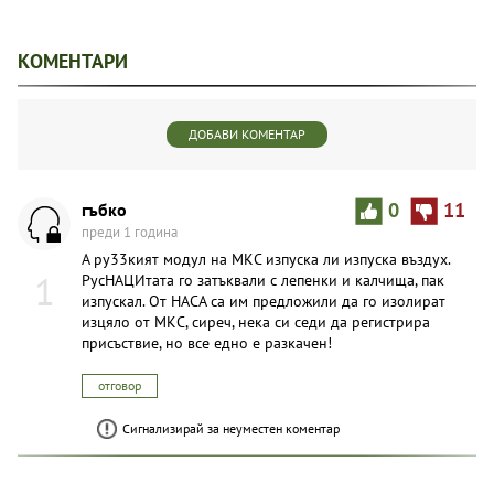
КОМЕНТАРИ
ДОБАВИ КОМЕНТАР
гъбко
0
11
преди 1 година
А ру33кият модул на МКС изпуска ли изпуска въздух.
1
РусНАЦИтата го затъквали с лепенки и калчища, пак
изпускал. От НАСА са им предложили да го изолират
изцяло от МКС, сиреч, нека си седи да регистрира
присъствие, но все едно е разкачен!
отговор
Сигнализирай за неуместен коментар