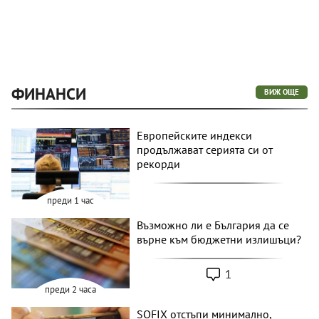
ФИНАНСИ
ВИЖ ОЩЕ
Европейските индекси
продължават серията си от
рекорди
преди 1 час
Възможно ли е България да се
върне към бюджетни излишъци?
1
преди 2 часа
SOFIX отстъпи минимално,