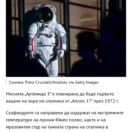
Снимка: Piero Cruciatti/Anadolu via Getty Images
Мисията „Артемида 3“ е планирана да бъде първото
кацане на хора на спътника от „Аполо 17“ през 1972 г.
Скафандрите са направени да издържат на екстремните
температури на лунния Южен полюс, както и на
мразовития студ на тъмната страна на спътника в