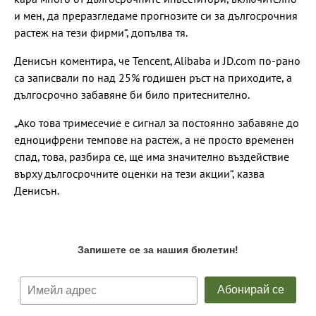
и мен, да преразгледаме прогнозите си за дългосрочния
растеж на тези фирми“, допълва тя.
Денисън коментира, че Tencent, Alibaba и JD.com по-рано
са записвали по над 25% годишен ръст на приходите, а
дългосрочно забавяне би било притеснително.
„Ако това тримесечие е сигнал за постоянно забавяне до
едноцифрени темпове на растеж, а не просто временен
спад, това, разбира се, ще има значително въздействие
върху дългосрочните оценки на тези акции“, казва
Денисън.