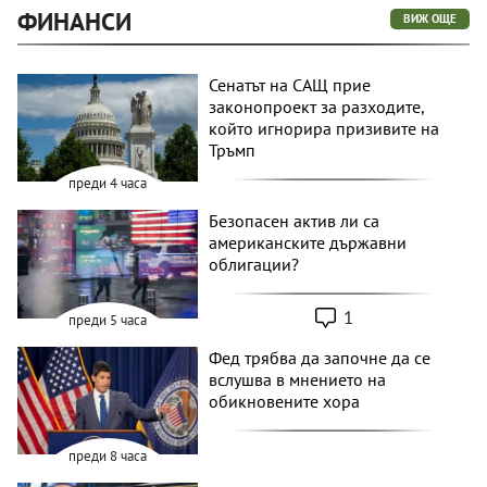
ФИНАНСИ
ВИЖ ОЩЕ
Сенатът на САЩ прие
законопроект за разходите,
който игнорира призивите на
Тръмп
преди 4 часа
Безопасен актив ли са
американските държавни
облигации?
1
преди 5 часа
Фед трябва да започне да се
вслушва в мнението на
обикновените хора
преди 8 часа