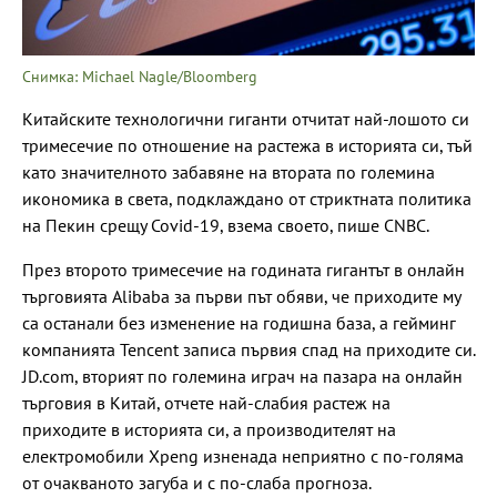
Снимка: Michael Nagle/Bloomberg
Китайските технологични гиганти отчитат най-лошото си
тримесечие по отношение на растежа в историята си, тъй
като значителното забавяне на втората по големина
икономика в света, подклаждано от стриктната политика
на Пекин срещу Covid-19, взема своето, пише CNBC.
През второто тримесечие на годината гигантът в онлайн
търговията Alibaba за първи път обяви, че приходите му
са останали без изменение на годишна база, а гейминг
компанията Tencent записа първия спад на приходите си.
JD.com, вторият по големина играч на пазара на онлайн
търговия в Китай, отчете най-слабия растеж на
приходите в историята си, а производителят на
електромобили Xpeng изненада неприятно с по-голяма
от очакваното загуба и с по-слаба прогноза.