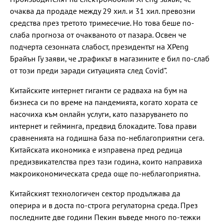
очаква да продаде между 29 хил. и 31 хил. превозни
средства през третото тримесечие. Но това беше по-
слаба прогноза от очакваното от пазара. Освен че
подчерта сезонната слабост, президентът на XPeng
Брайън Гу заяви, че „трафикът в магазините е бил по-слаб
от този преди заради ситуацията след Covid”.
Китайските интернет гиганти се радваха на бум на
бизнеса си по време на пандемията, когато хората се
насочиха към онлайн услуги, като пазаруването по
интернет и гейминга, предвид блокадите. Това прави
сравненията на годишна база по-неблагоприятни сега.
Китайската икономика е изправена пред редица
предизвикателства през тази година, които направиха
макроикономическата среда още по-неблагоприятна.
Китайският технологичен сектор продължава да
оперира и в доста по-строга регулаторна среда. През
последните две години Пекин въведе много по-тежки