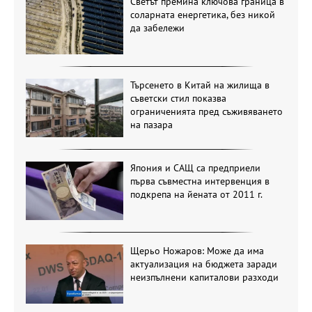
Светът премина ключова граница в
соларната енергетика, без никой
да забележи
Търсенето в Китай на жилища в
съветски стил показва
ограниченията пред съживяването
на пазара
Япония и САЩ са предприели
първа съвместна интервенция в
подкрепа на йената от 2011 г.
Щерьо Ножаров: Може да има
актуализация на бюджета заради
неизпълнени капиталови разходи