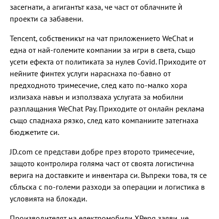
засегнати, а агигантът каза, че част от облачните ѝ
проекти са забавени.
Tencent, собственикът на чат приложението WeChat и
една от най-големите компании за игри в света, също
усети ефекта от политиката за нулев Covid. Приходите от
нейните финтех услуги нараснаха по-бавно от
предходното тримесечие, след като по-малко хора
излизаха навън и използваха услугата за мобилни
разплащания WeChat Pay. Приходите от онлайн реклама
също спаднаха рязко, след като компаниите затегнаха
бюджетите си.
JD.com се представи добре през второто тримесечие,
защото контролира голяма част от своята логистична
верига на доставките и инвентара си. Въпреки това, тя се
сблъска с по-големи разходи за операции и логистика в
условията на блокади.
Производителят на електромобили XPeng заяви, че