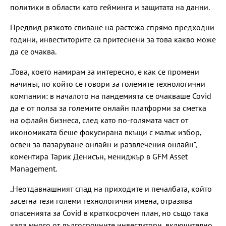
политики в области като гейминга и защитата на данни.
Предвид рязкото свиване на растежа спрямо предходни
години, инвеститорите са притеснени за това какво може
да се очаква.
„Това, което намирам за интересно, е как се промени
начинът, по който се говори за големите технологични
компании: в началото на пандемията се очакваше Covid
да е от полза за големите онлайн платформи за сметка
на офлайн бизнеса, след като по-голямата част от
икономиката беше фокусирана вкъщи с малък избор,
освен за пазаруване онлайн и развлечения онлайн“,
коментира Тарик Денисън, мениджър в GFM Asset
Management.
„Неотдавнашният спад на приходите и печалбата, който
засегна тези големи технологични имена, отразява
опасенията за Covid в краткосрочен план, но също така
кара много от дългосрочните инвеститори, включително