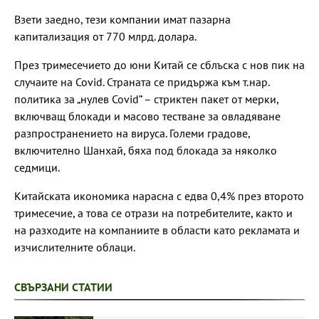
Взети заедно, тези компании имат пазарна
капитализация от 770 млрд. долара.
През тримесечието до юни Китай се сблъска с нов пик на
случаите на Covid. Страната се придържа към т.нар.
политика за „нулев Covid” – стриктен пакет от мерки,
включващ блокади и масово тестване за овладяване
разпространението на вируса. Големи градове,
включително Шанхай, бяха под блокада за няколко
седмици.
Китайската икономика нарасна с едва 0,4% през второто
тримесечие, а това се отрази на потребителите, както и
на разходите на компаниите в области като рекламата и
изчислителните облаци.
СВЪРЗАНИ СТАТИИ